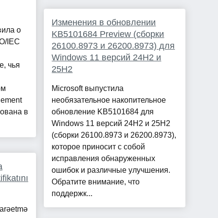
Изменения в обновлении
вила о
KB5101684 Preview (сборки
O/IEC
26100.8973 и 26200.8973) для
Windows 11 версий 24H2 и
, чья
25H2
ом
Microsoft выпустила
agement
необязательное накопительное
ована в
обновление KB5101684 для
Windows 11 версий 24H2 и 25H2
(сборки 26100.8973 и 26200.8973),
которое приносит с собой
исправления обнаруженных
a
ошибок и различные улучшения.
fikatını
Обратите внимание, что
поддержк...
darəetmə