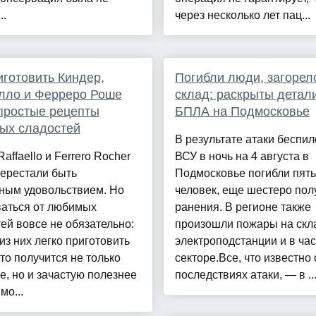
..
через несколько лет пац...
иготовить Киндер,
Погибли люди, загорел
лло и Ферреро Роше
склад: раскрыты детал
простые рецепты
БПЛА на Подмосковье
ых сладостей
В результате атаки беспи
Raffaello и Ferrero Rocher
ВСУ в ночь на 4 августа в
перестали быть
Подмосковье погибли пять
ным удовольствием. Но
человек, еще шестеро пол
ваться от любимых
ранения. В регионе также
ей вовсе не обязательно:
произошли пожары на скл
из них легко приготовить
электроподстанции и в ча
то получится не только
секторе.Все, что известно 
, но и зачастую полезнее
последствиях атаки, — в ..
мо...