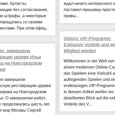
ами. Артисты,
ждал ничего интересного 
ающие без согласования,
поставил прошивку просто
ли штрафы, а некоторые
привы...
опрощались со своими
ентами. При этом офиц...
Slotoro VIP-Programm:
Exklusive Vorteile und wi
н: завершена
Mitglied werden
рация церкви Ильи
Willkommen in der Welt von 
а на Новгородском
einem modernen Online-Cas
рье
das Spielern eine Vielzahl 
ве завершили
aufregenden Spielen und e
ксную реставрацию церкви
erstklassigen VIP-Programm 
ророка на Новгородском
In diesem Artikel werfen wir
е. О завершении работ,
detaillierten Blick auf die e
 продолжались шесть лет,
Vorteile des V...
л мэр Москвы Сергей