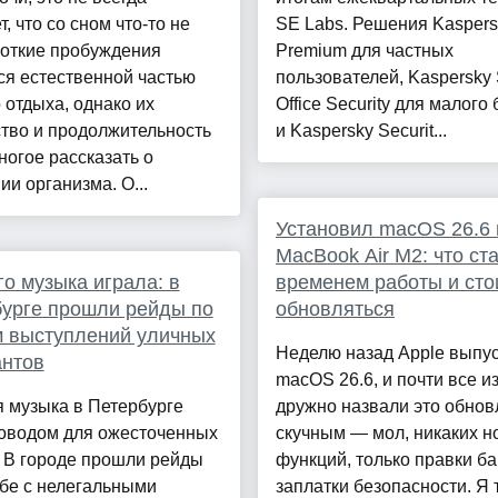
т, что со сном что-то не
SE Labs. Решения Kaspers
роткие пробуждения
Premium для частных
ся естественной частью
пользователей, Kaspersky 
 отдыха, однако их
Office Security для малого
тво и продолжительность
и Kaspersky Securit...
ногое рассказать о
ии организма. О...
Установил macOS 26.6 
MacBook Air M2: что ст
о музыка играла: в
временем работы и сто
урге прошли рейды по
обновляться
 выступлений уличных
Неделю назад Apple выпу
антов
macOS 26.6, и почти все и
 музыка в Петербурге
дружно назвали это обно
поводом для ожесточенных
скучным — мол, никаких н
 В городе прошли рейды
функций, только правки ба
бе с нелегальными
заплатки безопасности. Я 