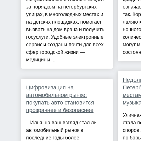
за порядком на петербургских
означае
улицах, в многолюдных местах и
так. Ко
на детских площадках, помогает
являют
вызвать на дом врача и получить
ночного
госуслуги. Удобные электронные
количес
сервисы созданы почти для всех
могут м
сфер городской жизни —
состоян
медицины, ...
Недолг
Цифровизация на
Петерб
автомобильном рынке:
местам
покупать авто становится
музык
прозрачнее и безопаснее
Уличная
– Илья, на ваш взгляд стал ли
стала 
автомобильный рынок в
споров.
последние годы более
по борь