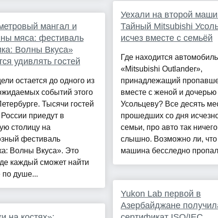
Уехали на второй маш
метровый мангал и
Тайный Mitsubishi Усол
ны мяса: фестиваль
исчез вместе с семьёй
ка: Волны Вкуса»
Где находится автомобиль
тся удивлять гостей
«Mitsubishi Outlander»,
ели остается до одного из
принадлежащий пропавш
ожидаемых событий этого
вместе с женой и дочерью
Петербурге. Тысячи гостей
Усольцеву? Все десять ме
 России приедут в
прошедших со дня исчезн
ую столицу на
семьи, про авто так ничего
озный фестиваль
слышно. Возможно ли, что
а: Волны Вкуса». Это
машина бесследно пропала
где каждый сможет найти
 по душе...
Yukon Lab первой в
Азербайджане получил
и на костях»:
сертификат ISO/IEC