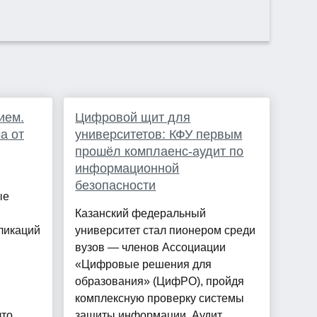
ием.
Цифровой щит для
а от
университетов: КФУ первым
прошёл комплаенс-аудит по
информационной
безопасности
ые
Казанский федеральный
ликаций
университет стал пионером среди
вузов — членов Ассоциации
«Цифровые решения для
образования» (ЦифРО), пройдя
комплексную проверку системы
что
защиты информации. Аудит,