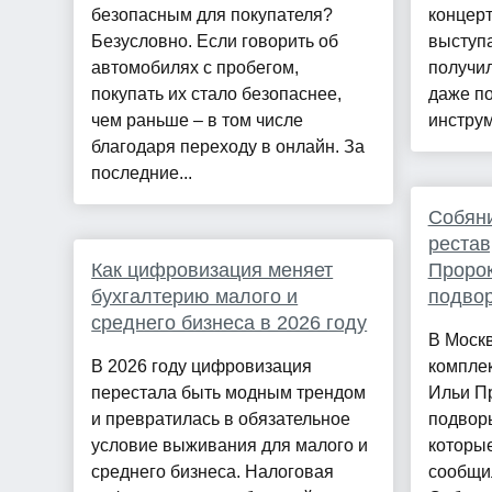
безопасным для покупателя?
концерт
Безусловно. Если говорить об
выступ
автомобилях с пробегом,
получи
покупать их стало безопаснее,
даже п
чем раньше – в том числе
инструм
благодаря переходу в онлайн. За
последние...
Собяни
рестав
Как цифровизация меняет
Пророк
бухгалтерию малого и
подво
среднего бизнеса в 2026 году
В Моск
В 2026 году цифровизация
компле
перестала быть модным трендом
Ильи П
и превратилась в обязательное
подворь
условие выживания для малого и
которые
среднего бизнеса. Налоговая
сообщи