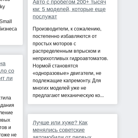
Авто с пробегом 200+ тысяч
ky
км: 5 моделей, которые еще
послужат
Small
 бизнеса
Производители, к сожалению,
постепенно избавляются от
простых моторов с
распределенным впрыском и
неприхотливых гидроавтоматов.
на
Нормой становятся
ало со
«одноразовые» двигатели, не
ит ли
подлежащие капремонту. Для
многих моделей уже не
предлагают механическую ко...
стила
здания
вление
овых
Лучше или хуже? Как
гов и
менялись советские
тоже не
автомобили от первых