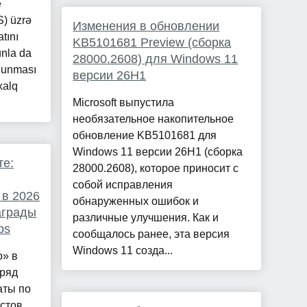
e
) üzrə
Изменения в обновлении
tını
KB5101681 Preview (сборка
unla da
28000.2608) для Windows 11
olunması
версии 26H1
xalq
Microsoft выпустила
необязательное накопительное
обновление KB5101681 для
Windows 11 версии 26H1 (сборка
те:
28000.2608), которое приносит с
собой исправления
 в 2026
обнаруженных ошибок и
аграды
различные улучшения. Как и
bs
сообщалось ранее, эта версия
Windows 11 созда...
о» в
дряд
аты по
стов