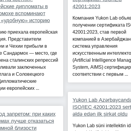
йские дипломаты в
42001:2023
рмохе вспоминают
Компания Yukon Lab объя
 «удобную» историю
получении сертификата IS
лию приехала европейская
42001:2023, став первой
ия. Представители
компанией в Азербайджане
ии и Чехии прибыли в
система управления
е Сандармох — место, где
искусственным интеллект
ена сталинских репрессий
(Artificial Intelligence Man
еливали заключенных
System, AIMS) сертифицир
тлага и Соловецкого
соответствии с первым ...
Дипломатические
ии европейских ...
Yukon Lab Azərbaycand
ISO/IEC 42001:2023 serti
од запретом: при каких
əldə edən ilk şirkət oldu
мах лучше отказаться
Yukon Lab süni intellektin i
имной близости