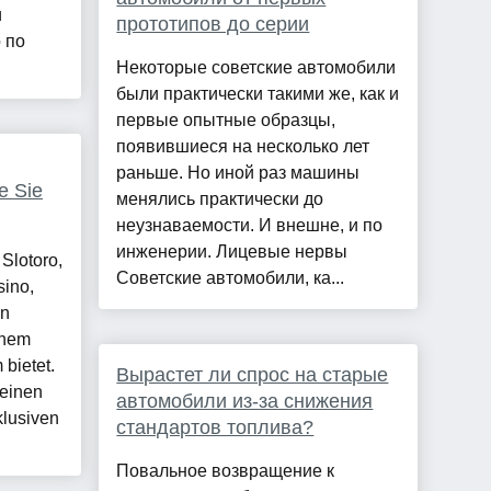
и
прототипов до серии
 по
Некоторые советские автомобили
были практически такими же, как и
первые опытные образцы,
появившиеся на несколько лет
раньше. Но иной раз машины
e Sie
менялись практически до
неузнаваемости. И внешне, и по
инженерии. Лицевые нервы
Slotoro,
Советские автомобили, ка...
ino,
an
inem
bietet.
Вырастет ли спрос на старые
 einen
автомобили из-за снижения
xklusiven
стандартов топлива?
Повальное возвращение к