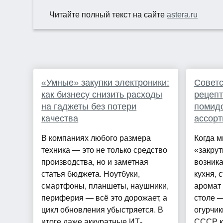
Читайте полный текст на сайте
astera.ru
«Умные» закупки электроники:
Советс
как бизнесу снизить расходы
рецепт
на гаджеты без потери
помид
качества
ассорт
В компаниях любого размера
Когда 
техника — это не только средство
«закрут
производства, но и заметная
возника
статья бюджета. Ноутбуки,
кухня, 
смартфоны, планшеты, наушники,
аромат 
периферия — всё это дорожает, а
столе 
цикл обновления убыстряется. В
огурчик
итоге даже аккуратные ИТ-
СССР к