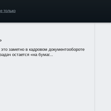
е только
ь
 это заметно в кадровом документообороте
адач остается «на бумаг...