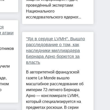
проведённый экспертами
Национального
исследовательского ядерног...
ся
и атаки
"Яд в сердце LVMH". Вышло
расследование о том, как
лотников
наследники миллиардера
Бернара Арно борются за
власть
учили
В авторитетной французской
аде,
газете Le Monde вышло
стном
масштабное расследование об
о
империи 72-летнего Бернара
.
Арно — конгломерате LVMH,
который специализируется на
предметах роскоши. В серии