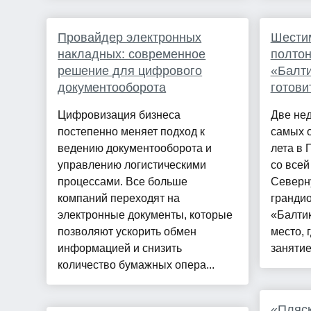
Провайдер электронных
Шести
накладных: современное
полтон
решение для цифрового
«Балти
документооборота
готови
Цифровизация бизнеса
Две нед
постепенно меняет подход к
самых 
ведению документооборота и
лета в 
управлению логистическими
со всей
процессами. Все больше
Северн
компаний переходят на
гранди
электронные документы, которые
«Балтик
позволяют ускорить обмен
место, 
информацией и снизить
занятие
количество бумажных опера...
«Пляск