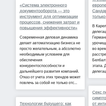
«Система электронного
европе
документооборота — это
Санда
инструмент для оптимизации
только
процессов, снижения затрат и
В Каре
повышения эффективности»
делегац
Современная деловая динамика
Герман
делает автоматизацию бизнеса не
урочищ
просто желательным, а абсолютно
во врем
необходимым условием для
расстр
обеспечения
Белбал
конкурентоспособности и
этапа. 
дальнейшего развития компаний.
делегац
Отказ от учета этих трендов может
повлечь за собой не только отс...
Секс п
симпто
Технологии будущего: как
от инт