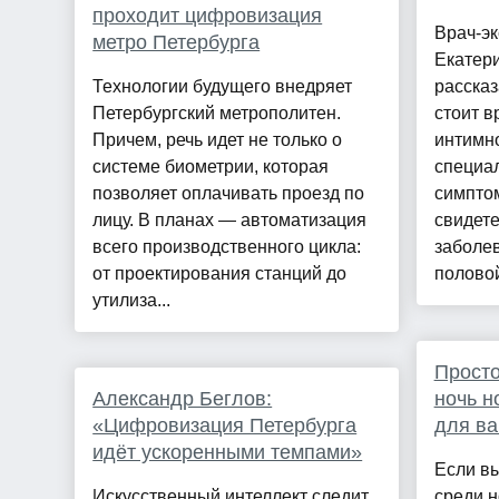
проходит цифровизация
Врач-эк
метро Петербурга
Екатер
Технологии будущего внедряет
рассказ
Петербургский метрополитен.
стоит в
Причем, речь идет не только о
интимно
системе биометрии, которая
специал
позволяет оплачивать проезд по
симпто
лицу. В планах — автоматизация
свидете
всего производственного цикла:
заболев
от проектирования станций до
половой
утилиза...
Просто
Александр Беглов:
ночь н
«Цифровизация Петербурга
для ва
идёт ускоренными темпами»
Если в
Искусственный интеллект следит
среди н