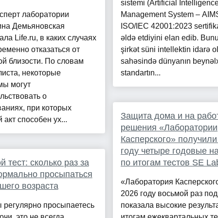
sistemi (Artificial Intelligenc
сперт лаборатории
Management System – AIMS
ина Демьяновская
ISO/IEC 42001:2023 sertifika
ала Life.ru, в каких случаях
əldə etdiyini elan edib. Bun
ременно отказаться от
şirkət süni intellektin idarə 
й близости. По словам
sahəsində dünyanın beynəl
иста, некоторые
standartın...
мы могут
льствовать о
аниях, при которых
Защита дома и на рабо
 акт способен ух...
решения «Лаборатории
Касперского» получили
году четыре годовые н
й тест: сколько раз за
по итогам тестов SE La
ормально просыпаться
«Лаборатория Касперског
шего возраста
2026 году восьмой раз по
ы регулярно просыпаетесь
показала высокие результ
очи, это не всегда
итогам ежеквартальных те