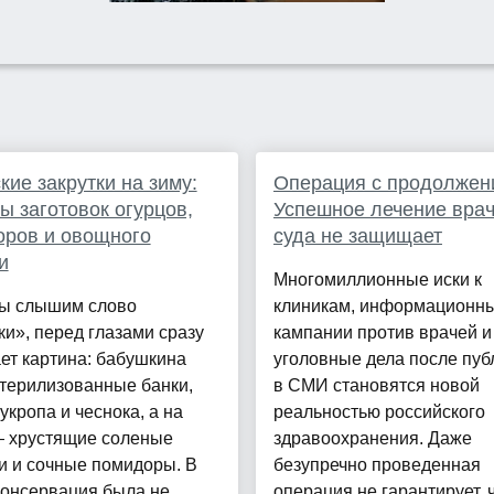
кие закрутки на зиму:
Операция с продолжен
ы заготовок огурцов,
Успешное лечение врач
оров и овощного
суда не защищает
и
Многомиллионные иски к
мы слышим слово
клиникам, информационн
ки», перед глазами сразу
кампании против врачей и
ет картина: бабушкина
уголовные дела после пуб
стерилизованные банки,
в СМИ становятся новой
укропа и чеснока, а на
реальностью российского
— хрустящие соленые
здравоохранения. Даже
и и сочные помидоры. В
безупречно проведенная
онсервация была не
операция не гарантирует, 