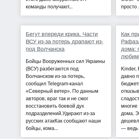
команды получают...
просто .
Бегут впереди крика. Части
Как пр
ВСУ из-за потерь драпают из-
Рафаэ
под Волчанска
дома: 
любим
Бойцы Вооруженных сил Украины
(ВСУ) разбегаются под
Kinder, 
Волчанском из-за потерь,
давно 
сообщил Telegram-канал
бюджет
«Северный ветер». По данным
отказы
авторов, враг так и не смог
сладост
восстановить боевой дух
многие 
подразделений.Удирают из-за
дома. Э
русских атакКак сообщают наши
дешевле
бойцы, кома...
— ведь 