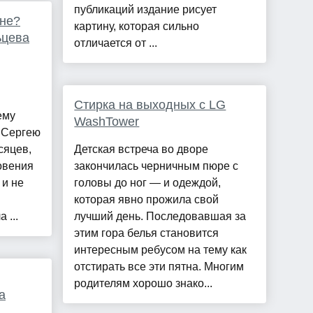
публикаций издание рисует
ине?
картину, которая сильно
ьцева
отличается от ...
Стирка на выходных с LG
ему
WashTower
 Сергею
сяцев,
Детская встреча во дворе
овения
закончилась черничным пюре с
 и не
головы до ног — и одеждой,
которая явно прожила свой
 ...
лучший день. Последовавшая за
этим гора белья становится
интересным ребусом на тему как
отстирать все эти пятна. Многим
родителям хорошо знако...
а