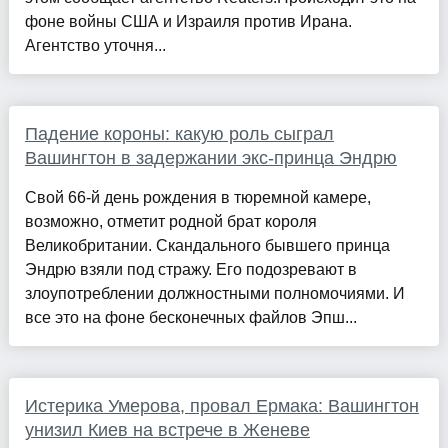
фоне войны США и Израиля против Ирана.
Агентство уточня...
Падение короны: какую роль сыграл
Вашингтон в задержании экс-принца Эндрю
Свой 66-й день рождения в тюремной камере,
возможно, отметит родной брат короля
Великобритании. Скандального бывшего принца
Эндрю взяли под стражу. Его подозревают в
злоупотреблении должностными полномочиями. И
все это на фоне бесконечных файлов Эпш...
Истерика Умерова, провал Ермака: Вашингтон
унизил Киев на встрече в Женеве