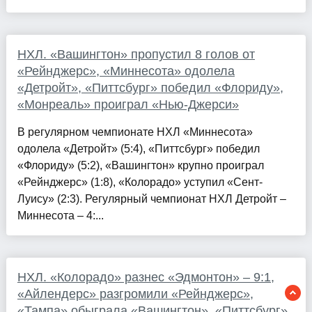
НХЛ. «Вашингтон» пропустил 8 голов от
«Рейнджерс», «Миннесота» одолела
«Детройт», «Питтсбург» победил «Флориду»,
«Монреаль» проиграл «Нью-Джерси»
В регулярном чемпионате НХЛ «Миннесота»
одолела «Детройт» (5:4), «Питтсбург» победил
«Флориду» (5:2), «Вашингтон» крупно проиграл
«Рейнджерс» (1:8), «Колорадо» уступил «Сент-
Луису» (2:3). Регулярный чемпионат НХЛ Детройт –
Миннесота – 4:...
НХЛ. «Колорадо» разнес «Эдмонтон» – 9:1,
«Айлендерс» разгромили «Рейнджерс»,
«Тампа» обыграла «Вашингтон», «Питтсбург»