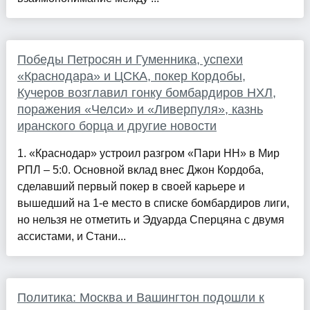
Победы Петросян и Гуменника, успехи
«Краснодара» и ЦСКА, покер Кордобы,
Кучеров возглавил гонку бомбардиров НХЛ,
поражения «Челси» и «Ливерпуля», казнь
иранского борца и другие новости
1. «Краснодар» устроил разгром «Пари НН» в Мир
РПЛ – 5:0. Основной вклад внес Джон Кордоба,
сделавший первый покер в своей карьере и
вышедший на 1-е место в списке бомбардиров лиги,
но нельзя не отметить и Эдуарда Сперцяна с двумя
ассистами, и Стани...
Политика: Москва и Вашингтон подошли к