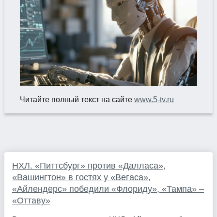
Читайте полный текст на сайте
www.5-tv.ru
НХЛ. «Питтсбург» против «Далласа»,
«Вашингтон» в гостях у «Вегаса»,
«Айлендерс» победили «Флориду», «Тампа» –
«Оттаву»