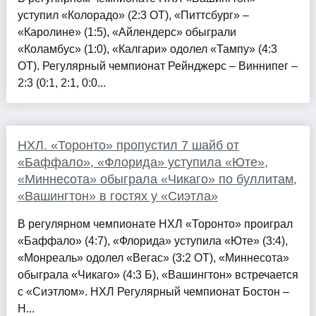
уступил «Колорадо» (2:3 ОТ), «Питтсбург» –
«Каролине» (1:5), «Айлендерс» обыграли
«Коламбус» (1:0), «Калгари» одолел «Тампу» (4:3
ОТ). Регулярный чемпионат Рейнджерс – Виннипег –
2:3 (0:1, 2:1, 0:0...
НХЛ. «Торонто» пропустил 7 шайб от
«Баффало», «Флорида» уступила «Юте»,
«Миннесота» обыграла «Чикаго» по буллитам,
«Вашингтон» в гостях у «Сиэтла»
В регулярном чемпионате НХЛ «Торонто» проиграл
«Баффало» (4:7), «Флорида» уступила «Юте» (3:4),
«Монреаль» одолел «Вегас» (3:2 ОТ), «Миннесота»
обыграла «Чикаго» (4:3 Б), «Вашингтон» встречается
с «Сиэтлом». НХЛ Регулярный чемпионат Бостон –
Н...