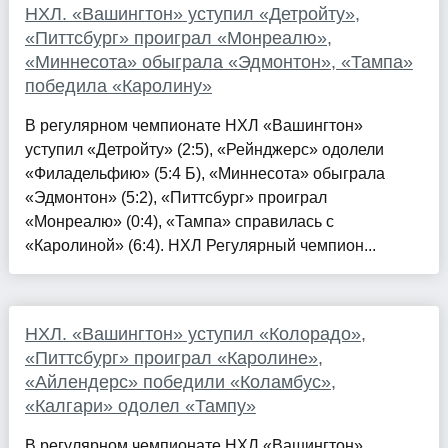
НХЛ. «Вашингтон» уступил «Детройту»,
«Питтсбург» проиграл «Монреалю»,
«Миннесота» обыграла «Эдмонтон», «Тампа»
победила «Каролину»
В регулярном чемпионате НХЛ «Вашингтон»
уступил «Детройту» (2:5), «Рейнджерс» одолели
«Филадельфию» (5:4 Б), «Миннесота» обыграла
«Эдмонтон» (5:2), «Питтсбург» проиграл
«Монреалю» (0:4), «Тампа» справилась с
«Каролиной» (6:4). НХЛ Регулярный чемпион...
НХЛ. «Вашингтон» уступил «Колорадо»,
«Питтсбург» проиграл «Каролине»,
«Айлендерс» победили «Коламбус»,
«Калгари» одолел «Тампу»
В регулярном чемпионате НХЛ «Вашингтон»