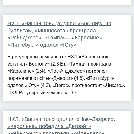
НХЛ. «Вашингтон» уступил «Бостону» по
буллитам, «Миннесота» проиграла
«Рейнджерс», «Тампа» – «Каролине»,
«Питтсбург» одолел «Юту»
В регулярном чемпионате НХЛ «Вашингтон»
уступил «Бостону» (2:3 Б), «Тампа» проиграла
«Каролине» (2:4), «Лос-Анджелес» потерпел
поражение от «Нью-Джерси» (4:6), «Питтсбург»
одолел «Юту» (4:3), «Вегас» противостоит «Чикаго».
НХЛ Регулярный чемпионат О...
НХЛ. «Вашингтон» одолел «Нью-Джерси»,
«Каролина» победила «Детройт»,
«Рейнджерс» проиграли «Айлендерс»,