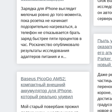
Grok Bu
исследо
Зарядка для iPhone выглядит
он авто
мелочью ровно до того момента,
серверы
пока розетка не начинает
подозрительно нагреваться, а
телефон не отказывается брать
заряд быстрее пяти процентов в
Пыль 
час. Роскачество опубликовало
оказат
результаты исследования
его а
адаптеров питания и н...
Parker
новый
Даже р
Baseus PicoGo AM52:
частицы
компактный внешний
перенос
аккумулятор для iPhone,
короне,
который реально удивил
достиг
градус
Мой старый повербанк прожил
новое о