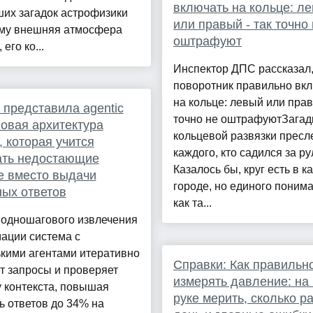
включать на кольце: л
их загадок астрофизики
или правый - так точно
му внешняя атмосфера
оштрафуют
его ко...
Инспектор ДПС рассказал,
поворотник правильно вк
на кольце: левый или прав
 представила agentic
точно не оштрафуютЗагад
овая архитектура
кольцевой развязки пресл
, которая учится
каждого, кто садился за ру
ать недостающие
Казалось бы, круг есть в 
е вместо выдачи
городе, но единого понима
ых ответов
как та...
 одношагового извлечения
ации система с
кими агентами итеративно
Справки: Как правильн
т запросы и проверяет
измерять давление: на 
 контекста, повышая
руке мерить, сколько ра
ь ответов до 34% на