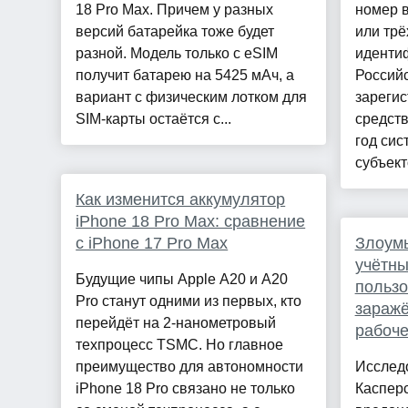
18 Pro Max. Причем у разных
номер в
версий батарейка тоже будет
или трё
разной. Модель только с eSIM
иденти
получит батарею на 5425 мАч, а
Российс
вариант с физическим лотком для
зареги
SIM-карты остаётся с...
средств
год сис
субъекто
Как изменится аккумулятор
iPhone 18 Pro Max: сравнение
с iPhone 17 Pro Max
Злоум
учётн
Будущие чипы Apple A20 и A20
пользо
Pro станут одними из первых, кто
зараж
перейдёт на 2-нанометровый
рабоче
техпроцесс TSMC. Но главное
преимущество для автономности
Исслед
iPhone 18 Pro связано не только
Каспер