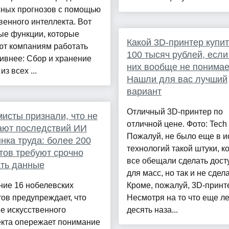
жных прогнозов с помощью
венного интеллекта. Вот
ые функции, которые
Какой 3D-принтер купит
ют компаниям работать
100 тысяч рублей, если
ивнее: Сбор и хранение
них вообще не понимае
з всех ...
Нашли для вас лучший
вариант
Отличный 3D-принтер по
исты признали, что не
отличной цене. Фото: Tech
ают последствий ИИ
Пожалуй, не было еще в и
нка труда: более 200
технологий такой штуки, к
тов требуют срочно
все обещали сделать дост
ть данные
для масс, но так и не сдел
ние 16 нобелевских
Кроме, пожалуй, 3D-принт
ов предупреждает, что
Несмотря на то что еще ле
е искусственного
десять наза...
екта опережает понимание