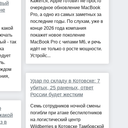
Кажется, Apple готовит не просто
евый
очередное обновление MacBook
 не
Pro, а одно из самых заметных за
последние годы. По слухам, уже в
 какой
конце 2026 года компания
лючать
покажет новое поколение
ый - так
MacBook Pro с чипами M6, и речь
ка
идёт не только о росте мощности.
едует
Устройс...
ль.
каждом
ния,
Удар по складу в Котовске: 7
убитых, 25 раненых, ответ
России будет жестким
Семь сотрудников ночной смены
о
погибли при атаке беспилотников
какой
на логистический центр
з в
Wildberries в Котовске Тамбовской