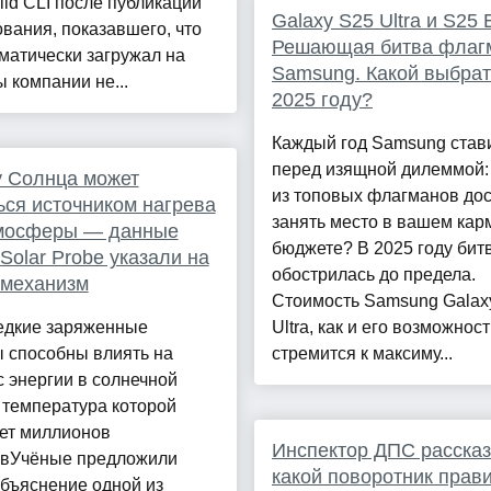
ild CLI после публикации
Galaxy S25 Ultra и S25 
вания, показавшего, что
Решающая битва флаг
матически загружал на
Samsung. Какой выбрат
 компании не...
2025 году?
Каждый год Samsung став
перед изящной дилеммой:
у Солнца может
из топовых флагманов до
ься источником нагрева
занять место в вашем кар
тмосферы — данные
бюджете? В 2025 году бит
 Solar Probe указали на
обострилась до предела.
 механизм
Стоимость Samsung Galax
едкие заряженные
Ultra, как и его возможност
 способны влиять на
стремится к максиму...
 энергии в солнечной
 температура которой
ает миллионов
Инспектор ДПС рассказ
овУчёные предложили
какой поворотник прав
бъяснение одной из