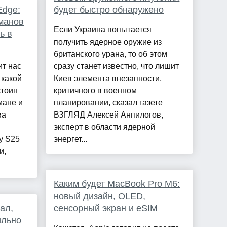
Edge:
будет быстро обнаружено
манов
Если Украина попытается
ь в
получить ядерное оружие из
британского урана, то об этом
ит нас
сразу станет известно, что лишит
 какой
Киев элемента внезапности,
стоин
критичного в военном
мане и
планировании, сказал газете
ва
ВЗГЛЯД Алексей Анпилогов,
эксперт в области ядерной
y S25
энергет...
и,
Каким будет MacBook Pro M6:
новый дизайн, OLED,
ал,
сенсорный экран и eSIM
ильно