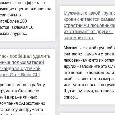
номического эффекта, а
вующие оценки влияния на
Мужчины с какой групп
сии сильно
крови считаются самы
ятсяБолее 200
страстными любовникам
стов, включая 16
их отличает от других -
ских лауреа...
запомните это
Мужчины с какой группой 
считаются самыми страст
Маск пообещал удалить
любовниками: что их отлич
нные пользователей
других - запомните это С
скандала с утечкой
что половые возможности
ерез Grok Build CLI
якобы зависят от размера
тренно изменила работу
или густоты волос на груд
трумента Grok после
Шутки шутками, но теперь 
ний в краже личных
списо...
Компания xAI экстренно
ла работу инструмента