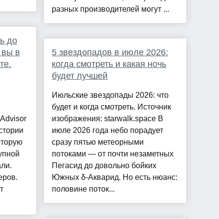
разных производителей могут ...
ь до
 вы в
5 звездопадов в июле 2026:
те.
когда смотреть и какая ночь
будет лучшей
Июльские звездопады 2026: что
будет и когда смотреть. Источник
 Advisor
изображения: starwalk.space В
стории
июле 2026 года небо порадует
оторую
сразу пятью метеорными
упной
потоками — от почти незаметных
али.
Пегасид до довольно бойких
еров.
Южных δ-Акварид. Но есть нюанс:
т
половине поток...