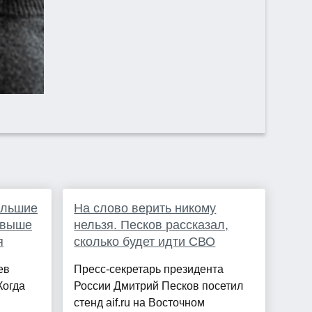
ольшие
На слово верить никому
 выше
нельзя. Песков рассказал,
я
сколько будет идти СВО
ев
Пресс-секретарь президента
Когда
России Дмитрий Песков посетил
стенд aif.ru на Восточном