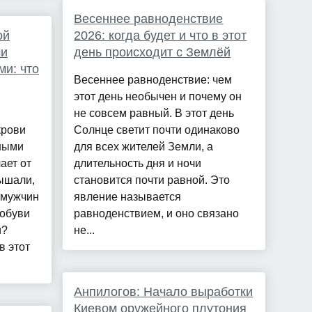
Весеннее равноденствие
ой
2026: когда будет и что в этот
ми
день происходит с Землёй
и: что
Весеннее равноденствие: чем
этот день необычен и почему он
не совсем равный. В этот день
крови
Солнце светит почти одинаково
ными
для всех жителей Земли, а
ает от
длительность дня и ночи
лышали,
становится почти равной. Это
 мужчин
явление называется
 обуви
равноденствием, и оно связано
и?
не...
в этот
Анпилогов: Начало выработки
Киевом оружейного плутония