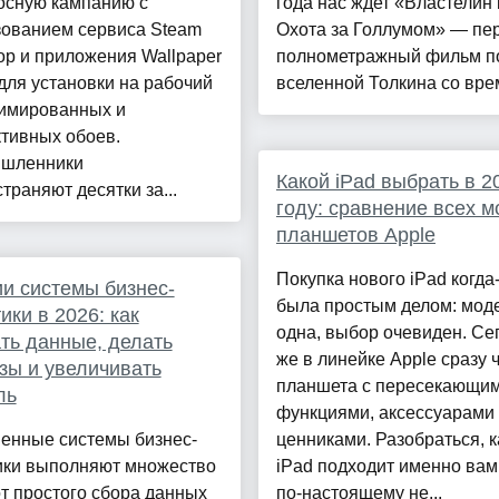
осную кампанию с
года нас ждет «Властелин 
зованием сервиса Steam
Охота за Голлумом» — пе
p и приложения Wallpaper
полнометражный фильм п
для установки на рабочий
вселенной Толкина со врем
нимированных и
тивных обоев.
шленники
Какой iPad выбрать в 2
траняют десятки за...
году: сравнение всех 
планшетов Apple
Покупка нового iPad когда
и системы бизнес-
была простым делом: мод
ики в 2026: как
одна, выбор очевиден. Се
ть данные, делать
же в линейке Apple сразу 
зы и увеличивать
планшета с пересекающи
ль
функциями, аксессуарами
енные системы бизнес-
ценниками. Разобраться, к
ики выполняют множество
iPad подходит именно вам
от простого сбора данных
по-настоящему не...