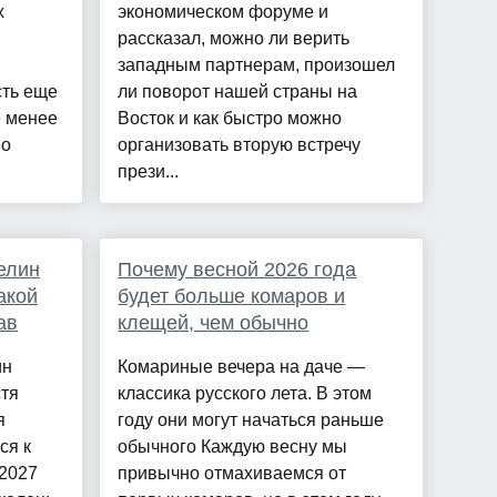
х
экономическом форуме и
рассказал, можно ли верить
западным партнерам, произошел
сть еще
ли поворот нашей страны на
е менее
Восток и как быстро можно
но
организовать вторую встречу
прези...
елин
Почему весной 2026 года
акой
будет больше комаров и
ав
клещей, чем обычно
ин
Комариные вечера на даче —
стя
классика русского лета. В этом
я
году они могут начаться раньше
ся к
обычного Каждую весну мы
 2027
привычно отмахиваемся от