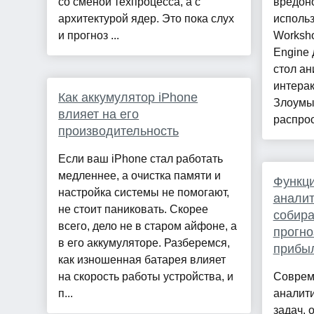
со сменой техпроцесса, а с
вредон
архитектурой ядер. Это пока слух
исполь
и прогноз ...
Worksho
Engine 
стол а
интерак
Как аккумулятор iPhone
Злоумы
влияет на его
распрос
производительность
Если ваш iPhone стал работать
медленнее, а очистка памяти и
Функци
настройка системы не помогают,
аналит
не стоит паниковать. Скорее
собира
всего, дело не в старом айфоне, а
прогно
в его аккумуляторе. Разберемся,
прибы
как изношенная батарея влияет
на скорость работы устройства, и
Соврем
п...
аналит
задач, 