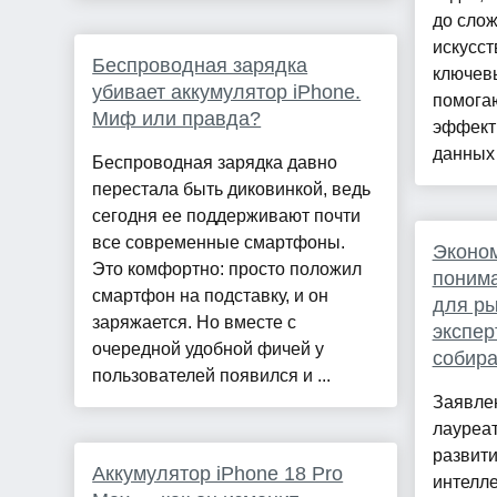
до сло
искусст
Беспроводная зарядка
ключев
убивает аккумулятор iPhone.
помога
Миф или правда?
эффект
данных и
Беспроводная зарядка давно
перестала быть диковинкой, ведь
сегодня ее поддерживают почти
все современные смартфоны.
Эконом
Это комфортно: просто положил
поним
смартфон на подставку, и он
для ры
заряжается. Но вместе с
экспер
очередной удобной фичей у
собира
пользователей появился и ...
Заявле
лауреат
развити
Аккумулятор iPhone 18 Pro
интелл