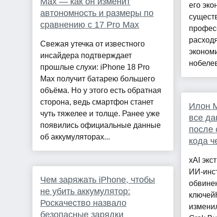
Max — как он изменит
его эко
автономность и размеры по
сущест
сравнению с 17 Pro Max
профес
расход
Свежая утечка от известного
экономи
инсайдера подтверждает
нобелев
прошлые слухи: iPhone 18 Pro
Max получит батарею большего
объёма. Но у этого есть обратная
сторона, ведь смартфон станет
Илон 
чуть тяжелее и толще. Ранее уже
все да
появились официальные данные
после 
об аккумуляторах...
кода ч
xAI экс
ИИ-инс
Чем заряжать iPhone, чтобы
обвине
не убить аккумулятор:
ключей
Роскачество назвало
измени
безопасные зарядки