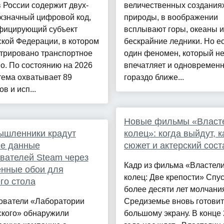
 России содержит двух-
величественных создания
хзначный цифровой код,
природы, в воображении
фицирующий субъект
всплывают горы, океаны и
кой Федерации, в котором
бескрайние ледники. Но е
стрировано транспортное
один феномен, который н
о. По состоянию на 2026
впечатляет и одновремен
тема охватывает 89
гораздо ближе...
в и исп...
Новые фильмы «Власт
ышленники крадут
колец»: когда выйдут, к
ые данные
сюжет и актерский сост
вателей Steam через
Кадр из фильма «Властел
ённые обои для
колец: Две крепости» Спу
го стола
более десяти лет молчани
ователи «Лаборатории
Средиземье вновь готовит
ского» обнаружили
большому экрану. В конце