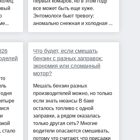
колец:
первых комаров, но в этом году
рвый
все может быть еще хуже.
о
Энтомологи бьют тревогу:
е...
аномально снежная и холодная ...
026
Что будет, если смешать
моделей
бензин с разных заправок:
экономия или сломанный
мотор?
-то
ель
Мешать бензин разных
годня
производителей можно, но только
четыре
если знать нюансы В баке
мися
осталось топливо с одной
 и
заправки, а рядом оказалась
акой
только другая сеть? Многие
, стало
водители опасаются смешивать,
потому что считают, что присадки