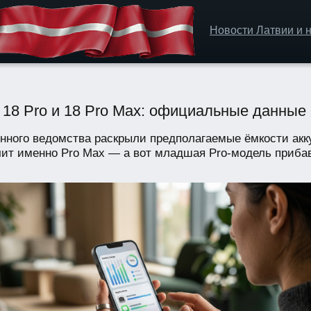
Новости Латвии и н
e 18 Pro и 18 Pro Max: официальные данные
ного ведомства раскрыли предполагаемые ёмкости акку
ит именно Pro Max — а вот младшая Pro-модель прибав