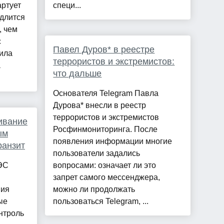
артует
специ...
одлится
, чем
с
Павел Дуров* в реестре
ила
террористов и экстремистов:
а
что дальше
Основателя Telegram Павла
Дурова* внесли в реестр
террористов и экстремистов
ивание
Росфинмониторинга. После
ым
появления информации многие
ранзит
пользователи задались
АЭС
вопросами: означает ли это
запрет самого мессенджера,
ния
можно ли продолжать
ые
пользоваться Telegram, ...
нтроль