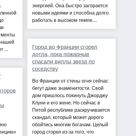
а
энергией. Она быстро загорается
вленной
новыми идеями и способна долго
до
работать в высоком темпе....
ли
гменты
 нашей
Город во Франции сгорел
 ...
дотла, пока пожарные
спасали виллы звезд по
соседству
т
Во Франции от стены огня сейчас
бегут даже знаменитости. Свой
второв
дом пришлось покинуть Джорджу
Клуни и его жене. Но сейчас в
ны
Пятой республике раскручивается
скандал, который может дорого
ино
обойтись многим богачам. Целый
денцию»
город сгорел из-за того, что