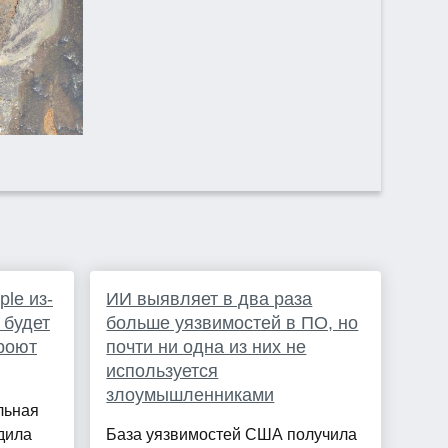
le из-
ИИ выявляет в два раза
 будет
больше уязвимостей в ПО, но
кроют
почти ни одна из них не
используется
злоумышленниками
льная
дила
База уязвимостей США получила