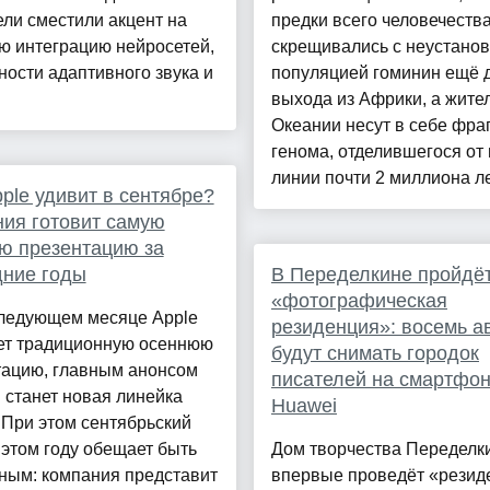
ли сместили акцент на
предки всего человечеств
ю интеграцию нейросетей,
скрещивались с неустано
ости адаптивного звука и
популяцией гоминин ещё 
выхода из Африки, а жите
Океании несут в себе фра
генома, отделившегося от
линии почти 2 миллиона лет
ple удивит в сентябре?
ия готовит самую
ю презентацию за
дние годы
В Переделкине пройдё
«фотографическая
следующем месяце Apple
резиденция»: восемь а
ет традиционную осеннюю
будут снимать городок
тацию, главным анонсом
писателей на смартфо
 станет новая линейка
Huawei
 При этом сентябрьский
 этом году обещает быть
Дом творчества Переделк
ным: компания представит
впервые проведёт «рези