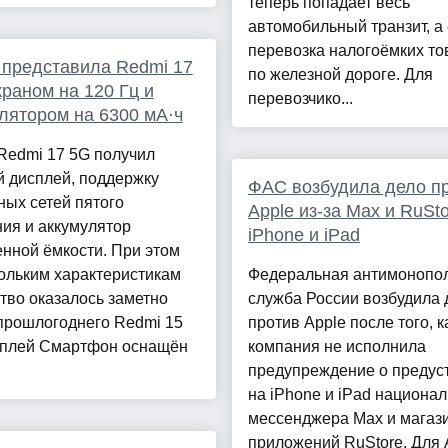
теперь попадает весь
автомобильный транзит, а
перевозка налогоёмких то
 представила Redmi 17
по железной дороге. Для
краном на 120 Гц и
перевозчико...
лятором на 6300 мА·ч
Redmi 17 5G получил
й дисплей, поддержку
ФАС возбудила дело п
ых сетей пятого
Apple из-за Max и RuSto
ия и аккумулятор
iPhone и iPad
нной ёмкости. При этом
ольким характеристикам
Федеральная антимонопо
тво оказалось заметно
служба России возбудила 
прошлогоднего Redmi 15
против Apple после того, к
сплей Смартфон оснащён
компания не исполнила
предупреждение о предус
на iPhone и iPad национал
мессенджера Max и магаз
приложений RuStore. Для 