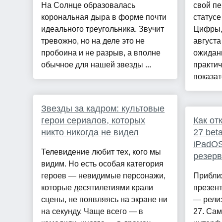
На Солнце образовалась
свой пе
корональная дыра в форме почти
статусе
идеального треугольника. Звучит
Цифры,
тревожно, но на деле это не
августа
пробоина и не разрыв, а вполне
ожидан
обычное для нашей звезды ...
практи
показат
Звезды за кадром: культовые
герои сериалов, которых
Как от
никто никогда не видел
27 bet
iPadOS
Телевидение любит тех, кого мы
резерв
видим. Но есть особая категория
героев — невидимые персонажи,
Прибли
которые десятилетиями крали
презент
сцены, не появляясь на экране ни
— релиз
на секунду. Чаще всего — в
27. Са