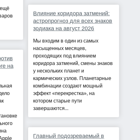
 ещё
Влияние коридора затмений:
варов
астропрогноз для всех знаков
зодиака на август 2026
Мы входим в один из самых
насыщенных месяцев,
проходящих под влиянием
ротив
коридора затмений, смены знаков
re на
у нескольких планет и
кармических узлов. Планетарные
льная
комбинации создают мощный
дело
эффект «перекрестка», на
ак
котором старые пути
завершаются...
тановке
ьного
ина
Главный подозреваемый в
Apple