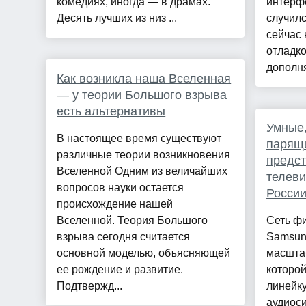
комедиях, иногда — в драмах.
интерфе
Десять лучших из низ ...
случилс
сейчас
отладко
дополня
Как возникла наша Вселенная
— у теории Большого взрыва
есть альтернативы
Умные,
В настоящее время существуют
парящи
различные теории возникновения
предст
Вселенной Одним из величайших
телеви
вопросов науки остается
Росси
происхождение нашей
Вселенной. Теория Большого
Сеть ф
взрыва сегодня считается
Samsung
основной моделью, объясняющей
масшта
ее рождение и развитие.
которой
Подтвержд...
линейку
аудиоси