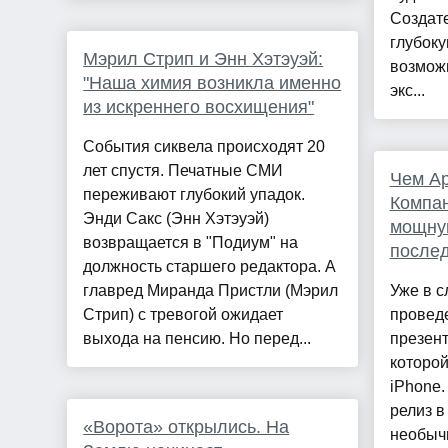
Создате
глубоку
Мэрил Стрип и Энн Хэтэуэй:
возможн
"Наша химия возникла именно
экс...
из искреннего восхищения"
Cобытия сиквела происходят 20
лет спустя. Печатные СМИ
Чем Ap
переживают глубокий упадок.
Компан
Энди Сакс (Энн Хэтэуэй)
мощну
возвращается в "Подиум" на
после
должность старшего редактора. А
главред Миранда Пристли (Мэрил
Уже в 
Стрип) с тревогой ожидает
провед
выхода на пенсию. Но перед...
презен
которой
iPhone.
релиз в
«Ворота» открылись. На
необыч