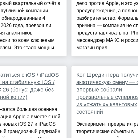
рвый квартальный отчёт в
дело против Apple, и это у
 публичной компании.
предупреждение, а полно
 обнародованные 4
разбирательство. Формал
 2026 года, превзошли
причина — компания не с
ия аналитиков
предустанавливать на iPh
чески по всем ключевым
мессенджер МАКС и росси
елям. Это стало мощны...
магазин прил...
катиться с iOS / iPadOS
Кот Шрёдингера получ
a на стабильную iOS /
экзотическую смену — 
 26 (бонус: даже без
впервые собрали
ной копии)
произвольные суперпо
из «сжатых» квантовых
жается большая осенняя
состояний
ация Apple а вместе с ней
 новых iOS 27 и iPadOS
Эксперимент превратил р
мый грандиозный редизайн
теоретические объекты в