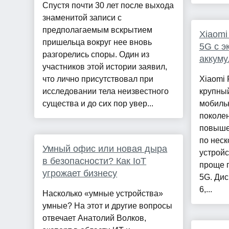
Спустя почти 30 лет после выхода
знаменитой записи с
предполагаемым вскрытием
Xiaomi
пришельца вокруг нее вновь
5G с э
разгорелись споры. Один из
аккуму
участников этой истории заявил,
что лично присутствовал при
Xiaomi 
исследовании тела неизвестного
крупны
существа и до сих пор увер...
мобильн
поколен
повыше
по неск
Умный офис или новая дыра
устройс
в безопасности? Как IoT
проще 
угрожает бизнесу
5G. Ди
6,...
Насколько «умные устройства»
умные? На этот и другие вопросы
отвечает Анатолий Волков,