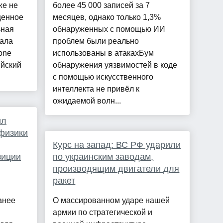
же не
более 45 000 записей за 7
ценное
месяцев, однако только 1,3%
ьная
обнаруженных с помощью ИИ
тала
проблем были реально
one
использованы в атакахБум
йский
обнаружения уязвимостей в коде
с помощью искусственного
интеллекта не привёл к
ожидаемой волн...
ил
физики
Курс на запад: ВС РФ ударили
зиции
по украинским заводам,
производящим двигатели для
ракет
анее
О массированном ударе нашей
армии по стратегической и