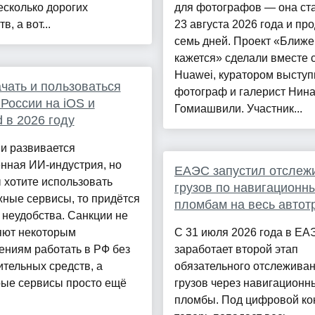
есколько дорогих
для фотографов — она ст
в, а вот...
23 августа 2026 года и пр
семь дней. Проект «Ближе
кажется» сделали вместе 
Huawei, куратором выступ
ачать и пользоваться
фотограф и галерист Нин
 России на iOS и
Гомиашвили. Участник...
d в 2026 году
и развивается
нная ИИ-индустрия, но
ЕАЭС запустил отслеж
 хотите использовать
грузов по навигационн
ные сервисы, то придётся
пломбам на весь автот
 неудобства. Санкции не
яют некоторым
С 31 июля 2026 года в Е
ениям работать в РФ без
заработает второй этап
тельных средств, а
обязательного отслежива
рые сервисы просто ещё
грузов через навигационн
пломбы. Под цифровой ко