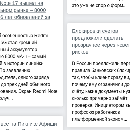
Note 17 вышел на
это уже не спор о форм...
ьном рынке – 8000
 6 лет обновлений за
Блокировки счетов
й особенностью Redmi
предложили сделать
 5G стал кремний-
прозрачнее через «све
дный аккумулятор
рисков
ю 8000 мА·ч – самый
 в истории линейки
В России предложили пер
 По заявлению
правила банковских блоки
дителя, одного заряда
так, чтобы клиент сразу ви
 до трех дней обычного
почему ему ограничили до
ования. Экран Redmi Note
счёту, какие документы ну
луч...
сколько примерно займёт
проверка. Инициатором в
профсоюз работников
платформенной эконом...
 все на Пикнике Афиши