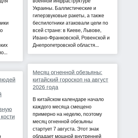
для
военной инфраструктуре
Украины. Баллистические и
гиперзвуковые ракеты, а также
зики
беспилотники атаковали цели по
но
всей стране: в Киеве, Львове,
Ивано-Франковской, Ровенской и
ких
Днепропетровской областя...
о...
Месяц огненной обезьяны:
 людей
китайский гороскоп на август
2026 года
й
В китайском календаре начало
каждого месяца смещено
вную
примерно на неделю, поэтому
 кости
месяц огненной обезьяны
стартует 7 августа. Этот знак
о
обладает мощной внутренней