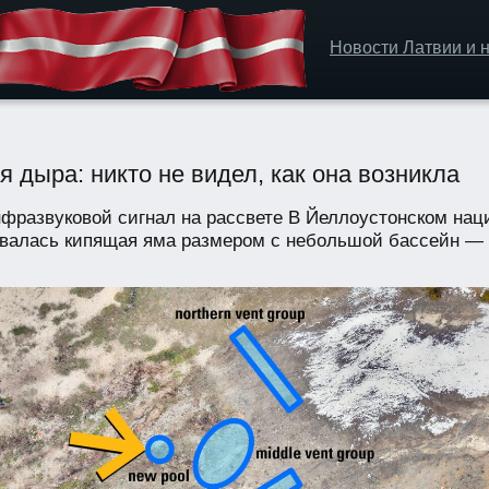
Новости Латвии и н
 дыра: никто не видел, как она возникла
фразвуковой сигнал на рассвете В Йеллоустонском наци
валась кипящая яма размером с небольшой бассейн — и 