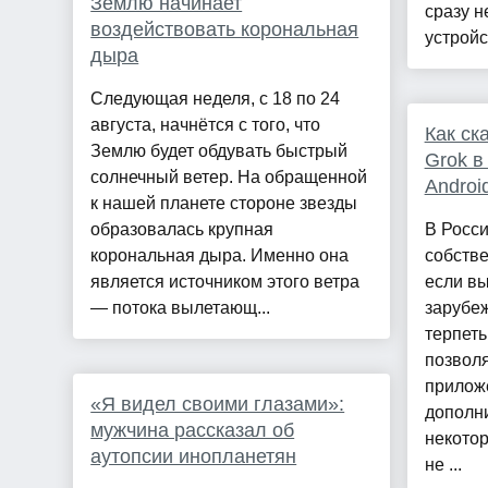
Землю начинает
сразу н
воздействовать корональная
устройст
дыра
Следующая неделя, с 18 по 24
августа, начнётся с того, что
Как ск
Землю будет обдувать быстрый
Grok в
солнечный ветер. На обращенной
Androi
к нашей планете стороне звезды
образовалась крупная
В Росси
корональная дыра. Именно она
собстве
является источником этого ветра
если вы
— потока вылетающ...
зарубеж
терпеть
позвол
прилож
«Я видел своими глазами»:
дополни
мужчина рассказал об
некото
аутопсии инопланетян
не ...