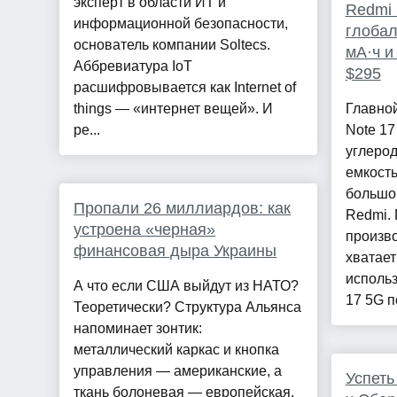
эксперт в области ИТ и
Redmi 
информационной безопасности,
глобал
основатель компании Soltecs.
мА·ч и
Аббревиатура IoT
$295
расшифровывается как Internet of
things — «интернет вещей». И
Главно
ре...
Note 17
углеро
емкость
большой
Пропали 26 миллиардов: как
Redmi.
устроена «черная»
произво
финансовая дыра Украины
хватает
использ
А что если США выйдут из НАТО?
17 5G по
Теоретически? Структура Альянса
напоминает зонтик:
металлический каркас и кнопка
управления — американские, а
Успеть
ткань болоневая — европейская.