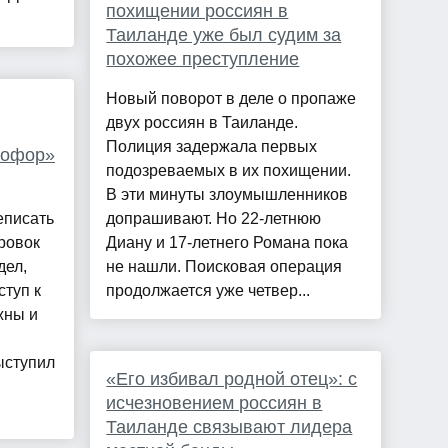
похищении россиян в
Таиланде уже был судим за
похожее преступление
Новый поворот в деле о пропаже
двух россиян в Таиланде.
Полиция задержала первых
тофор»
подозреваемых в их похищении.
В эти минуты злоумышленников
еписать
допрашивают. Но 22-летнюю
ровок
Диану и 17-летнего Романа пока
дел,
не нашли. Поисковая операция
ступ к
продолжается уже четвер...
жны и
ыступил
«Его избивал родной отец»: с
исчезновением россиян в
Таиланде связывают лидера