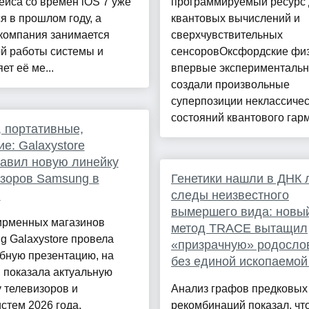
йса со времён iOS 7 уже
программируемый ресурс 
я в прошлом году, а
квантовых вычислений и
 компания занимается
сверхчувствительных
й работы системы и
сенсоровОксфордские фи
ет её ме...
впервые эксперименталь
создали произвольные
суперпозиции неклассичес
состояний квантового гарм
 портативные,
е: Galaxystore
авил новую линейку
зоров Samsung в
Генетики нашли в ДНК
и
следы неизвестного
вымершего вида: новы
ирменных магазинов
метод TRACE вытащил
 Galaxystore провела
«призрачную» родосло
бную презентацию, на
без единой ископаемой
 показала актуальную
 телевизоров и
Анализ графов предковых
стем 2026 года.
рекомбинаций показал, чт