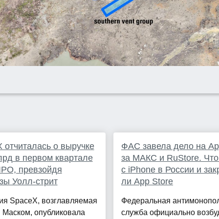
 отчиталась о выручке
ФАС завела дело на App
лрд в первом квартале
за МАКС и RuStore. Что
IPO, превзойдя
с iPhone в России и за
зы Уолл-стрит
ли App Store
ия SpaceX, возглавляемая
Федеральная антимонопо
 Маском, опубликовала
служба официально возбу