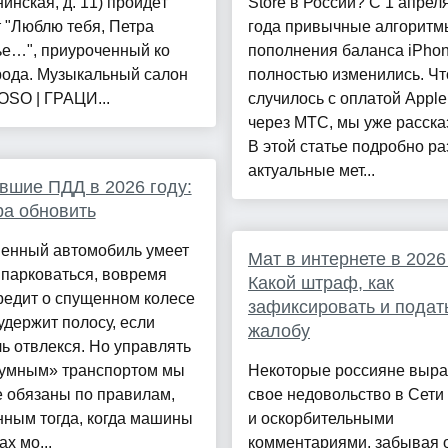
инская, д. 11) пройдёт
Store в России? С 1 апрел
 "Люблю тебя, Петра
года привычные алгоритм
ье…", приуроченный ко
пополнения баланса iPho
рода. Музыкальный салон
полностью изменились. Чт
OSO | ГРАЦИ...
случилось с оплатой Apple
через МТС, мы уже расска
В этой статье подробно р
актуальные мет...
вшие ПДД в 2026 году:
ра обновить
енный автомобиль умеет
Мат в интернете в 2026
парковаться, вовремя
Какой штраф, как
редит о спущенном колесе
зафиксировать и подат
удержит полосу, если
жалобу
ь отвлекся. Но управлять
«умным» транспортом мы
Некоторые россияне выр
 обязаны по правилам,
свое недовольство в Сети
нным тогда, когда машины
и оскорбительными
ах мо...
комментариями, забывая о