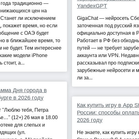
 года традиционно —
YandexGPT
снижающихся цен на
 Станет ли исключением
GigaChat — нейросеть Сбе
д, покажет время, но если
заточенная под русский яз
общение с ОАЭ будет
официально доступная в Р
но в ближайшее время, то
Работает в РФ без обходн
 не будет. Тем интереснее
путей — не требует заруб
 какие модели iPhone
аккаунта или VPN. Недавн
 стоит, а...
рассказывал про подписки
зарубежные нейросети и 
ли за...
мма Дня города в
урге в 2026 году
Как купить игру в App S
 "Люблю тебя, Петра
России: способы оплат
е…" (12+) 26 мая в 18.00
2026 году
отеке для слепых и
дящих (ул.
Не знаете, как купить игру