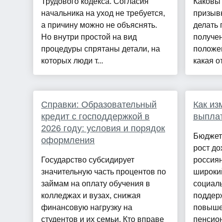
Трудового кодекса. Согласия
Каковы
начальника на уход не требуется,
призывн
а причину можно не объяснять.
делать 
Но внутри простой на вид
получен
процедуры спрятаны детали, на
положен
которых люди т...
какая о
Справки: Образовательный
Как из
кредит с господдержкой в
выплат
2026 году: условия и порядок
Бюджет 
оформления
рост д
Государство субсидирует
россиян
значительную часть процентов по
широкий
займам на оплату обучения в
социал
колледжах и вузах, снижая
поддер
финансовую нагрузку на
повыше
студентов и их семьи. Кто вправе
пенсио