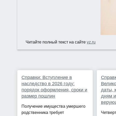
Читайте полный текст на сайте
vz.ru
Справки: Вступление в
Справк
наследство в 2026 году:
Велико
порядок оформления, сроки и
даты, 
размер пошлин
дням и
верую
Получение имущества умершего
родственника требует
Четверт