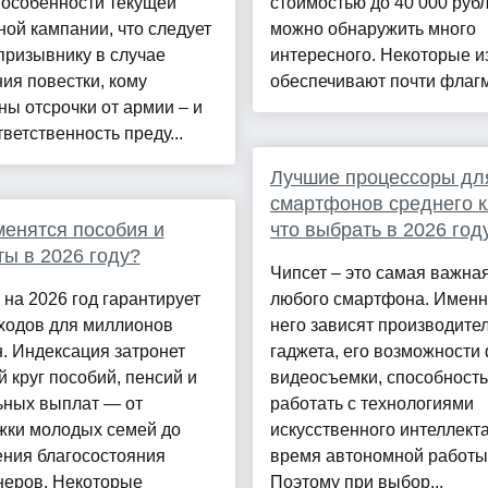
 особенности текущей
стоимостью до 40 000 рубл
ой кампании, что следует
можно обнаружить много
призывнику в случае
интересного. Некоторые и
ия повестки, кому
обеспечивают почти флагм
ы отсрочки от армии – и
тветственность преду...
Лучшие процессоры дл
смартфонов среднего к
менятся пособия и
что выбрать в 2026 год
ы в 2026 году?
Чипсет – это самая важная
на 2026 год гарантирует
любого смартфона. Именн
оходов для миллионов
него зависят производите
. Индексация затронет
гаджета, его возможности 
 круг пособий, пенсий и
видеосъемки, способность
ьных выплат — от
работать с технологиями
жки молодых семей до
искусственного интеллект
ния благосостояния
время автономной работы
неров. Некоторые
Поэтому при выбор...