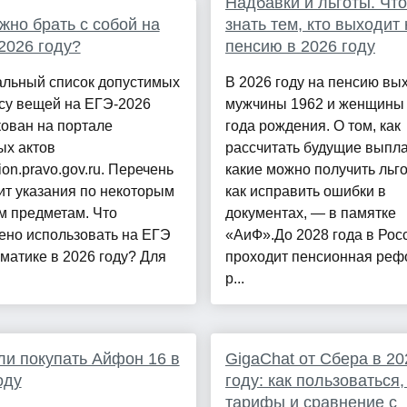
Надбавки и льготы. Чт
жно брать с собой на
знать тем, кто выходит 
2026 году?
пенсию в 2026 году
льный список допустимых
В 2026 году на пенсию вы
су вещей на ЕГЭ-2026
мужчины 1962 и женщины
ован на портале
года рождения. О том, как
ых актов
рассчитать будущие выпла
tion.pravo.gov.ru. Перечень
какие можно получить льг
т указания по некоторым
как исправить ошибки в
м предметам. Что
документах, — в памятке
ено использовать на ЕГЭ
«АиФ».До 2028 года в Рос
матике в 2026 году? Для
проходит пенсионная реф
р...
ли покупать Айфон 16 в
GigaChat от Сбера в 20
оду
году: как пользоваться,
тарифы и сравнение с