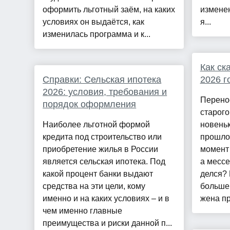
оформить льготный заём, на каких
изменен
условиях он выдаётся, как
я...
изменилась программа и к...
Как ск
Справки: Сельская ипотека
2026 г
2026: условия, требования и
Перено
порядок оформления
старого
Наиболее льготной формой
новеньк
кредита под строительство или
прошло 
приобретение жилья в России
момент 
является сельская ипотека. Под
а месс
какой процент банки выдают
делся? 
средства на эти цели, кому
больше 
именно и на каких условиях – и в
жена пр
чем именно главные
преимущества и риски данной п...