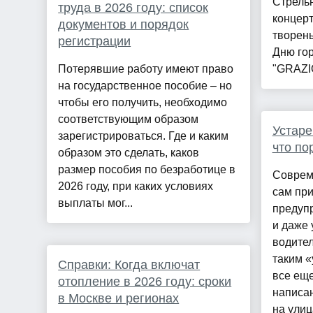
Стрельн
труда в 2026 году: список
концерт
документов и порядок
творен
регистрации
Дню го
Потерявшие работу имеют право
"GRAZI
на государственное пособие – но
чтобы его получить, необходимо
соответствующим образом
Устаре
зарегистрироваться. Где и каким
что по
образом это сделать, каков
размер пособия по безработице в
Соврем
2026 году, при каких условиях
сам при
выплаты мог...
предуп
и даже 
водител
таким 
Справки: Когда включат
все еще
отопление в 2026 году: сроки
написа
в Москве и регионах
на улиц