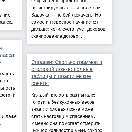
ей,
Открываешь приложение,
регистрируешься — и полетели.
з них
Задачка — не бей лежачего. Но
анск...
самое интересное начинается
дальше: чеки, счета, учёт доходов,
сканирование догово...
я
ласса:
у
Справки: Сколько граммов в
столовой ложке: полные
 часть
таблицы и практические
о от
советы
льность
фото- и
Каждый, кто хоть раз пытался
готовить без кухонных весов,
знает: столовая ложка может
а и даже
стать настоящим спасением.
.
Именно она помогает отмерить
нужное количество муки, сахара