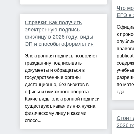
Что мо
ЕГЭ в 
Справки: Как получить
Официа
электронную подпись
к проно
физлицу в 2026 году: виды
опублик
ЭП и способы оформления
правов
Электронная подпись позволяет
publica
гражданину подписывать
содержи
документы и обращаться в
учебны
государственные органы
разреш
дистанционно, без визитов в
по мате
офисы и бумажного оборота.
сда...
Какие виды электронной подписи
существуют, какая из них нужна
физическому лицу и какими
Стоит 
спосо...
2026 г