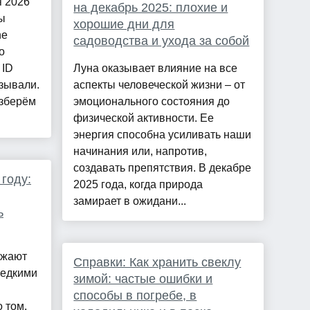
я 2026
на декабрь 2025: плохие и
ы
хорошие дни для
ne
садоводства и ухода за собой
о
 ID
Луна оказывает влияние на все
зывали.
аспекты человеческой жизни – от
азберём
эмоционального состояния до
физической активности. Ее
энергия способна усиливать наши
начинания или, напротив,
создавать препятствия. В декабре
 году:
2025 года, когда природа
замирает в ожидани...
ь
ажают
Справки: Как хранить свеклу
 едкими
зимой: частые ошибки и
способы в погребе, в
 том,