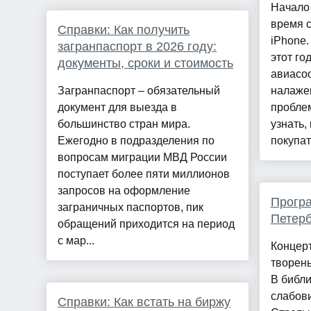
Начало
время 
Справки: Как получить
iPhone.
загранпаспорт в 2026 году:
этот го
документы, сроки и стоимость
авиасо
Загранпаспорт – обязательный
налаже
документ для выезда в
проблем
большинство стран мира.
узнать,
Ежегодно в подразделения по
покупать
вопросам миграции МВД России
поступает более пяти миллионов
запросов на оформление
Програ
заграничных паспортов, пик
Петерб
обращений приходится на период
с мар...
Концерт
творень
В библи
слабови
Справки: Как встать на биржу