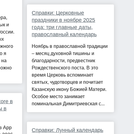
Справки: Церковные
ра,
праздники в ноябре 2025
ык и
года: три главные даты,
оссии.
православный календарь
ых
ежного
Ноябрь в православной традиции
о я
– месяц духовной тишины и
 на
благодарности, предвестник
можно
Рождественского поста. В это
время Церковь вспоминает
святых, чудотворцев и почитает
Казанскую икону Божией Матери.
Особое место занимает
tore в
поминальная Димитриевская с...
ы в
 в App
Справки: Лунный календарь