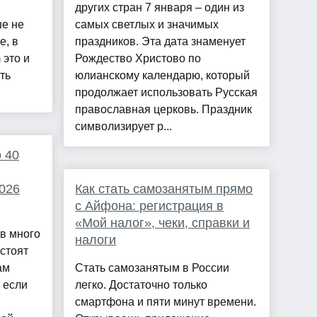
других стран 7 января – один из
ше не
самых светлых и значимых
е, в
праздников. Эта дата знаменует
 это и
Рождество Христово по
ть
юлианскому календарю, который
продолжает использовать Русская
православная церковь. Праздник
символизирует р...
 40
026
Как стать самозанятым прямо
с Айфона: регистрация в
«Мой налог», чеки, справки и
в много
налоги
стоят
ам
Стать самозанятым в России
 если
легко. Достаточно только
смартфона и пяти минут времени.