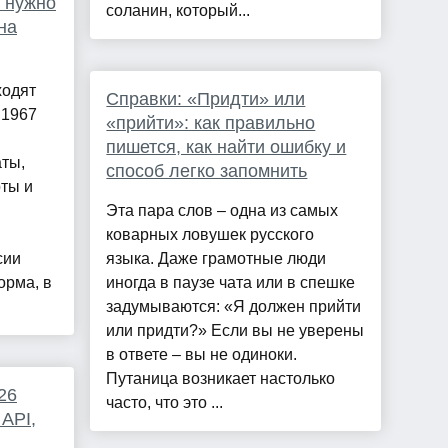
о нужно
соланин, который...
на
ходят
Справки: «Придти» или
 1967
«прийти»: как правильно
пишется, как найти ошибку и
ты,
способ легко запомнить
оты и
Эта пара слов – одна из самых
коварных ловушек русского
сии
языка. Даже грамотные люди
орма, в
иногда в паузе чата или в спешке
задумываются: «Я должен прийти
или придти?» Если вы не уверены
в ответе – вы не одиноки.
Путаница возникает настолько
26
часто, что это ...
 API,