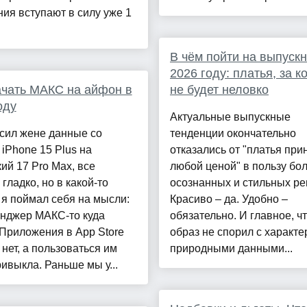
ия вступают в силу уже 1
В чём пойти на выпускн
2026 году: платья, за к
ачать МАКС на айфон в
не будет неловко
оду
Актуальные выпускные
сил жене данные со
тенденции окончательно
 iPhone 15 Plus на
отказались от "платья пр
ий 17 Pro Max, все
любой ценой" в пользу бо
гладко, но в какой-то
осознанных и стильных р
я поймал себя на мысли:
Красиво – да. Удобно –
енджер МАКС-то куда
обязательно. И главное, ч
Приложения в App Store
образ не спорил с характе
нет, а пользоваться им
природными данными...
ивыкла. Раньше мы у...