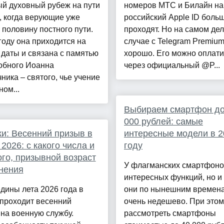
й духовный рубеж на пути
номеров МТС и Билайн на
, когда верующие уже
российский Apple ID боль
половину постного пути.
проходят. Но на самом дел
году она приходится на
случае с Telegram Premium
даты и связана с памятью
хорошо. Его можно оплати
обного Иоанна
через официальный @P...
ника – святого, чье учение
ном...
Выбираем смартфон до
000 рублей: самые
и: Весенний призыв в
интересные модели в 2
2026: с какого числа и
году
ого, призывной возраст
У флагманских смартфоно
нения
интересных функций, но и 
дины лета 2026 года в
они по нынешним времен
 проходит весенний
очень недешево. При этом
на военную службу.
рассмотреть смартфоны