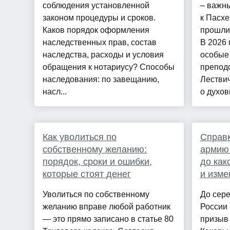
соблюдения установленной
– важны
законом процедуры и сроков.
к Пасхе
Каков порядок оформления
прошли 
наследственных прав, состав
В 2026 
наследства, расходы и условия
особые 
обращения к нотариусу? Способы
препод
наследования: по завещанию,
Лествич
насл...
о духов
Как уволиться по
Справк
собственному желанию:
армию 
порядок, сроки и ошибки,
до как
которые стоят денег
и изме
Уволиться по собственному
До сере
желанию вправе любой работник
России
— это прямо записано в статье 80
призыв 