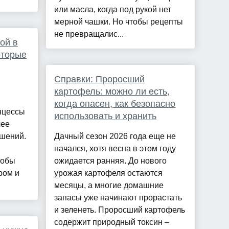
или масла, когда под рукой нет
мерной чашки. Но чтобы рецепты
не превращалис...
ой в
оторые
Справки: Проросший
картофель: можно ли есть,
когда опасен, как безопасно
инцессы
использовать и хранить
лее
ешений.
Дачный сезон 2026 года еще не
начался, хотя весна в этом году
тобы
ожидается ранняя. До нового
ром и
урожая картофеля остаются
месяцы, а многие домашние
запасы уже начинают прорастать
и зеленеть. Проросший картофель
содержит природный токсин –