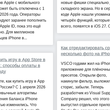
в Apple с мобильного
новые фишки специально 
ожет быть отключена с 1
складного экрана. Но в с
2026 года. Операторы
коде Apple нашли упомин
ндуют заранее пополнить
четырёх функций, которые
Apple ID, пока это ещё
всего, появятся в iOS 27. С
но. Для миллионов
цев iPhone в...
Как отредактировать ср
несколько фото на iPh
пить игру в App Store в
VSCO годами жил на iPhon
: способы оплаты в
приложение для плёночн
оду
пресетов. Открыли фото,
те, как купить игру в App
накинули фильтр, выложил
 России? С 1 апреля 2026
сторис, забыли. Теперь
ривычные алгоритмы
разработчик из Visual Supp
ения баланса iPhone
Company решил, что этого 
ью изменились. Что
выпустил отдельное прил