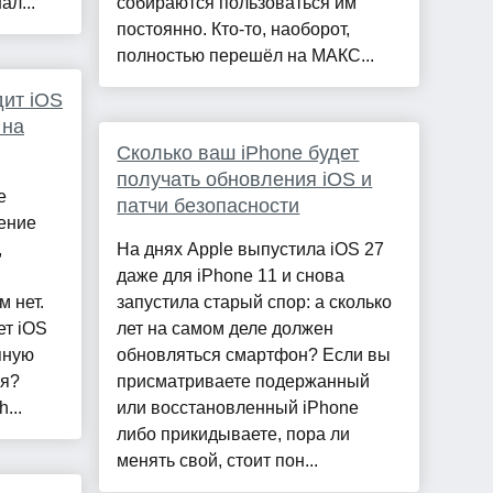
ал...
собираются пользоваться им
постоянно. Кто-то, наоборот,
полностью перешёл на МАКС...
дит iOS
 на
Сколько ваш iPhone будет
получать обновления iOS и
e
патчи безопасности
ение
,
На днях Apple выпустила iOS 27
даже для iPhone 11 и снова
 нет.
запустила старый спор: а сколько
ет iOS
лет на самом деле должен
пную
обновляться смартфон? Если вы
ия?
присматриваете подержанный
...
или восстановленный iPhone
либо прикидываете, пора ли
менять свой, стоит пон...