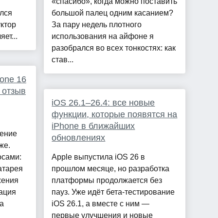
«спасибо», когда можно поставить
лся
большой палец одним касанием?
ктор
За пару недель плотного
ет...
использования на айфоне я
разобрался во всех тонкостях: как
став...
one 16
й отзыв
iOS 26.1–26.4: все новые
функции, которые появятся на
iPhone в ближайших
ление
обновлениях
же.
осами:
Apple выпустила iOS 26 в
атарея
прошлом месяце, но разработка
жения
платформы продолжается без
уация
пауз. Уже идёт бета-тестирование
а
iOS 26.1, а вместе с ним —
первые улучшения и новые