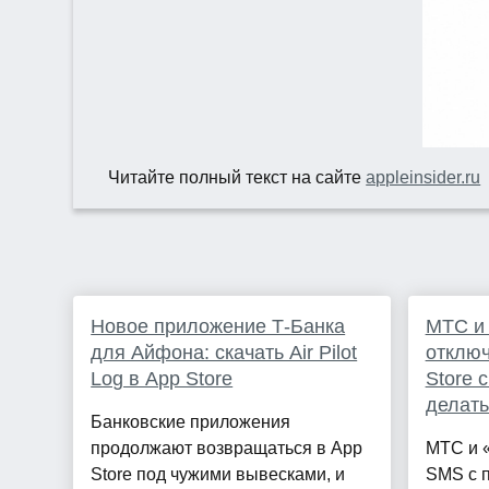
Читайте полный текст на сайте
appleinsider.ru
Новое приложение Т-Банка
МТС и
для Айфона: скачать Air Pilot
отключ
Log в App Store
Store 
делать
Банковские приложения
продолжают возвращаться в App
МТС и 
Store под чужими вывесками, и
SMS с 