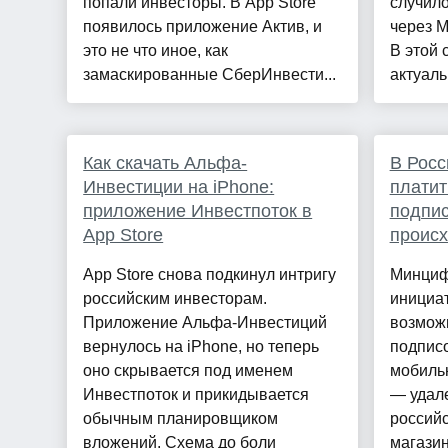
попали инвесторы. В App Store
случило
появилось приложение Актив, и
через М
это не что иное, как
В этой 
замаскированные СберИнвести...
актуаль
Как скачать Альфа-
В Росс
Инвестиции на iPhone:
платит
приложение Инвестпоток в
подпис
App Store
происх
App Store снова подкинул интригу
Минциф
российским инвесторам.
инициа
Приложение Альфа-Инвестиций
возможн
вернулось на iPhone, но теперь
подписо
оно скрывается под именем
мобиль
Инвестпоток и прикидывается
— удал
обычным планировщиком
российс
вложений. Схема до боли
магазин