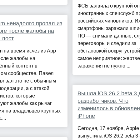
ФСБ заявила о крупной о
иностранных спецслужб п
российских чиновников. И
am ненадолго пропал из
смартфоны заражали шпи
ore после жалобы на
ПО — снимали данные, с
 пост
переговоры и следили за
m на время исчез из App
обстановкой вокруг устрой
осле жалобы на
самое неприятное: жертве
ённый контент в
заражения не нужно ...
ном сообществе. Павел
вязал это не с обычным
одерации, а с атакой
Вышла iOS 26.2 beta 3 
истов, которые
разработчиков. Что
уют жалобы как рычаг
изменилось в обновлен
ия на владельцев крупных
iPhone
...
Сегодня, 17 ноября, Apple
выпустила iOS 26.2 beta 3