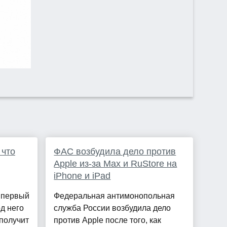
 что
ФАС возбудила дело против
Apple из-за Max и RuStore на
iPhone и iPad
т первый
Федеральная антимонопольная
од него
служба России возбудила дело
 получит
против Apple после того, как