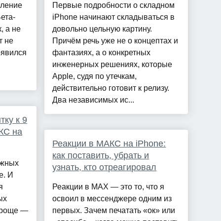
вление
Первые подробности о складном
ета-
iPhone начинают складываться в
, а не
довольно цельную картину.
т не
Причём речь уже не о концептах и
оявился
фантазиях, а о конкретных
инженерных решениях, которые
Apple, судя по утечкам,
действительно готовит к релизу.
Два независимых ис...
тку к 9
КС на
Реакции в МАКС на iPhone:
как поставить, убрать и
ажных
узнать, кто отреагировал
е. И
я
Реакции в MAX — это то, что я
ых
освоил в мессенджере одним из
 проще —
первых. Зачем печатать «ок» или