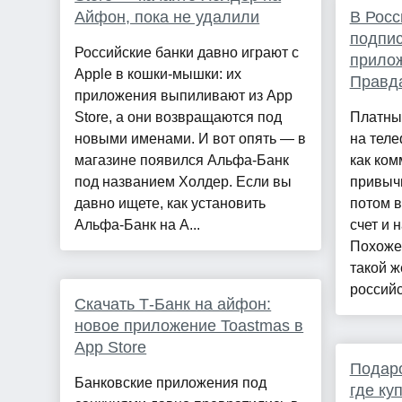
Айфон, пока не удалили
В Рос
подпис
Российские банки давно играют с
прилож
Apple в кошки-мышки: их
Правда
приложения выпиливают из App
Store, а они возвращаются под
Платны
новыми именами. И вот опять — в
на теле
магазине появился Альфа-Банк
как ком
под названием Холдер. Если вы
привычн
давно ищете, как установить
потом 
Альфа-Банк на А...
счет и 
Похоже
такой ж
российс
Скачать Т-Банк на айфон:
новое приложение Toastmas в
App Store
Подаро
Банковские приложения под
где ку