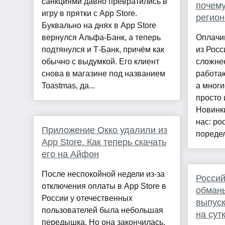
санкциями давно превратились в
почему
игру в прятки с App Store.
регио
Буквально на днях в App Store
вернулся Альфа-Банк, а теперь
Оплачив
подтянулся и Т-Банк, причём как
из Росс
обычно с выдумкой. Его клиент
сложне
снова в магазине под названием
работаю
Toastmas, да...
а многи
просто 
Новинк
нас: ро
Приложение Окко удалили из
поредел
App Store. Как теперь скачать
его на Айфон
После неспокойной недели из-за
Россий
отключения оплаты в App Store в
обманы
России у отечественных
выпуск
пользователей была небольшая
на сут
передышка. Но она закончилась.