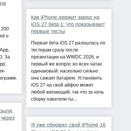
на
Как iPhone держит заряд на
iOS 27 beta 1: что показывают
 200
первые тесты
id о
Первая бета iOS 27 разошлась по
App,
тестерам сразу после
. За
презентации на WWDC 2026, и
pp,
первый же вопрос во всех чатах
ия-
одинаковый: насколько сильно
ограмм.
она сажает батарею. Установить
iOS 27 на свой айфон может
любой желающий, так что за ночь
сборку накатили ты...
рыли,
 через
Я уже обновил свой iPhone 16