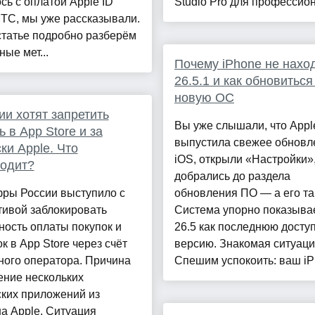
сь с оплатой Apple ID
Studio Pro для профессион
ТС, мы уже рассказывали.
статье подробно разберём
ные мет...
Почему iPhone не нахо
26.5.1 и как обновиться
новую ОС
ии хотят запретить
Вы уже слышали, что Appl
ь в App Store и за
выпустила свежее обновл
ки Apple. Что
iOS, открыли «Настройки»
одит?
добрались до раздела
ры России выступило с
обновления ПО — а его там
тивой заблокировать
Система упорно показыва
ость оплаты покупок и
26.5 как последнюю досту
к в App Store через счёт
версию. Знакомая ситуац
ного оператора. Причина
Спешим успокоить: ваш iPh
ение нескольких
ких приложений из
а Apple. Ситуация