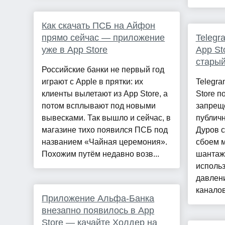
Как скачать ПСБ на Айфон
прямо сейчас — приложение
Telegr
уже в App Store
App St
старый
Российские банки не первый год
играют с Apple в прятки: их
Telegra
клиенты вылетают из App Store, а
Store п
потом всплывают под новыми
запрещ
вывесками. Так вышло и сейчас, в
публич
магазине тихо появился ПСБ под
Дуров с
названием «Чайная церемония».
сбоем м
Похожим путём недавно возв...
шантаж
использ
давлен
каналов.
Приложение Альфа-Банка
внезапно появилось в App
Store — качайте Холдер на