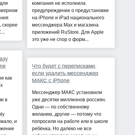
для
компания не исполнила
ерверном
предупреждение о предустановке
ания
на iPhone и iPad национального
, скорее
мессенджера Max и магазина
...
приложений RuStore. Для Apple
это уже не спор о форм...
азу
one
Что будет с переписками,
если удалить мессенджер
e как
МАКС с iPhone
ых
Мессенджер МАКС установили
и в
уже десятки миллионов россиян.
Одни — по собственному
ly
желанию, другие — потому что
мало, и
попросили на работе или в школе
ожение
ребёнка. Но далеко не все