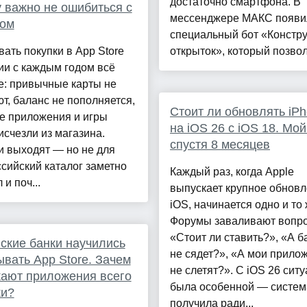
достаточно смартфона. В
 важно не ошибиться с
мессенджере МАКС появи
ном
специальный бот «Констру
ать покупки в App Store
открыток», который позволя
ии с каждым годом всё
е: привычные карты не
т, баланс не пополняется,
Стоит ли обновлять iPh
е приложения и игры
на iOS 26 с iOS 18. Мо
исчезли из магазина.
спустя 8 месяцев
и выходят — но не для
ссийский каталог заметно
Каждый раз, когда Apple
 и поч...
выпускает крупное обнов
iOS, начинается одно и то 
Форумы заваливают вопр
«Стоит ли ставить?», «А б
ские банки научились
не сядет?», «А мои прило
вать App Store. Зачем
не слетят?». С iOS 26 сит
ают приложения всего
была особенной — систем
ки?
получила ради...