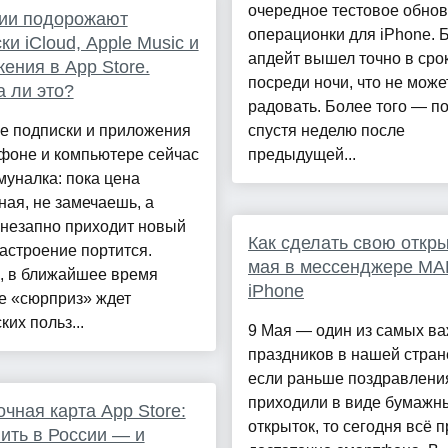
очередное тестовое обно
сии подорожают
операционки для iPhone. Б
ки iCloud, Apple Music и
апдейт вышел точно в срок
ения в App Store.
посреди ночи, что не може
 ли это?
радовать. Более того — п
е подписки и приложения
спустя неделю после
фоне и компьютере сейчас
предыдущей...
муналка: пока цена
ая, не замечаешь, а
внезапно приходит новый
Как сделать свою откры
настроение портится.
мая в мессенджере МА
, в ближайшее время
iPhone
е «сюрприз» ждет
ких польз...
9 Мая — один из самых в
праздников в нашей стран
если раньше поздравлени
приходили в виде бумажн
чная карта App Store:
открыток, то сегодня всё
пить в России — и