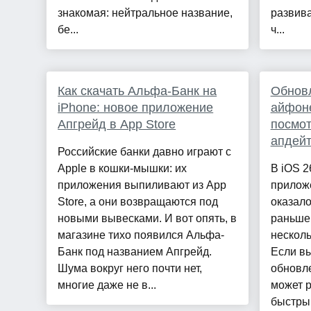
знакомая: нейтральное название,
развива
бе...
ч...
Как скачать Альфа-Банк на
Обнов
iPhone: новое приложение
айфоне
Апгрейд в App Store
посмот
апдейт
Российские банки давно играют с
Apple в кошки-мышки: их
В iOS 2
приложения выпиливают из App
приложе
Store, а они возвращаются под
оказало
новыми вывесками. И вот опять, в
раньше.
магазине тихо появился Альфа-
несколь
Банк под названием Апгрейд.
Если вы
Шума вокруг него почти нет,
обновл
многие даже не в...
может р
быстрый