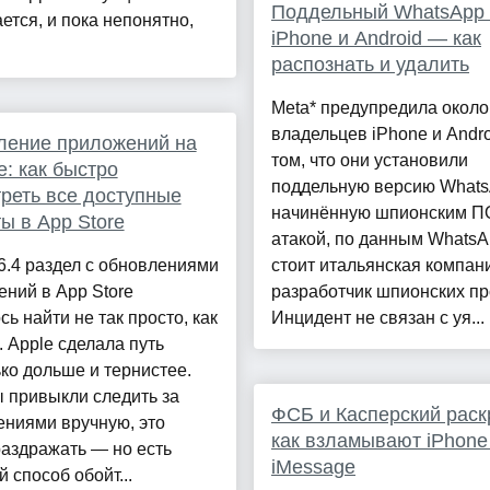
Поддельный WhatsApp 
ется, и пока непонятно,
iPhone и Android — как
распознать и удалить
Meta* предупредила около
владельцев iPhone и Andro
ление приложений на
том, что они установили
: как быстро
поддельную версию Whats
реть все доступные
начинённую шпионским ПО
ы в App Store
атакой, по данным WhatsA
6.4 раздел с обновлениями
стоит итальянская компан
ний в App Store
разработчик шпионских пр
сь найти не так просто, как
Инцидент не связан с уя...
 Apple сделала путь
ко дольше и тернистее.
 привыкли следить за
ФСБ и Касперский раск
ениями вручную, это
как взламывают iPhone
аздражать — но есть
iMessage
 способ обойт...