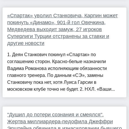
«Спартак» уволил Станковича, Карпин может
покинуть «Динамо», 901-й гол Овечкина,
Медведева выходит замуж, 27 игроков
Суперлиги Турции отстранены за ставки и
другие новости
1. Деян Станкович покинул «Спартак» по
соглашению сторон. Красно-белые назначили
Вадима Романова исполняющим обязанности
главного тренера. По данным «СЭ», замены
Станковичу пока нет, хотя Луиса Гарсии в
московском клубе точно не будет. 2. НХЛ. «Ваши...
"Душил до потери сознания и смеялся".
Жертва миллиардера-педофила Джеффри
Эпштейна обвинила в изнасиловании бывшего