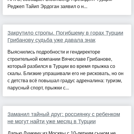
Реджеп Тайип Эрдоган заявил о н...
Закрутило стропы. Погибшему в горах Турции
Грибанову судьба уже давала знак
Выяснились подробности и гендиректоре
строительной компании Вячеславе Грибанове,
который разбился в Турции во время прыжка со
скалы. Близкие упрашивали его не рисковать, но он
с детства всё повышал градус адреналина: туризм,
парусный спорт, прыжки с...
Заманил тайный друг: россиянку с ребенком
не могут найти уже месяц в Турции
Дарью Лучкину из Москвы с 10-летним сыном не