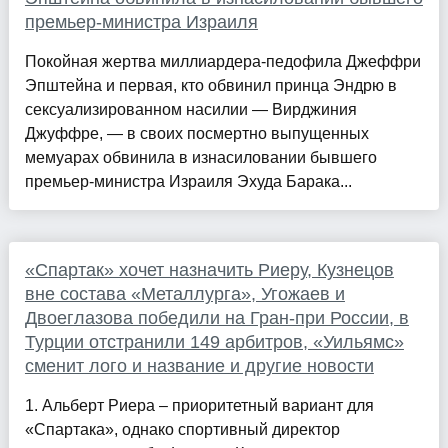
премьер-министра Израиля
Покойная жертва миллиардера-педофила Джеффри
Эпштейна и первая, кто обвинил принца Эндрю в
сексуализированном насилии — Вирджиния
Джуффре, — в своих посмертно выпущенных
мемуарах обвинила в изнасиловании бывшего
премьер-министра Израиля Эхуда Барака...
«Спартак» хочет назначить Риеру, Кузнецов
вне состава «Металлурга», Угожаев и
Двоеглазова победили на Гран-при России, в
Турции отстранили 149 арбитров, «Уильямс»
сменит лого и название и другие новости
1. Альберт Риера – приоритетный вариант для
«Спартака», однако спортивный директор