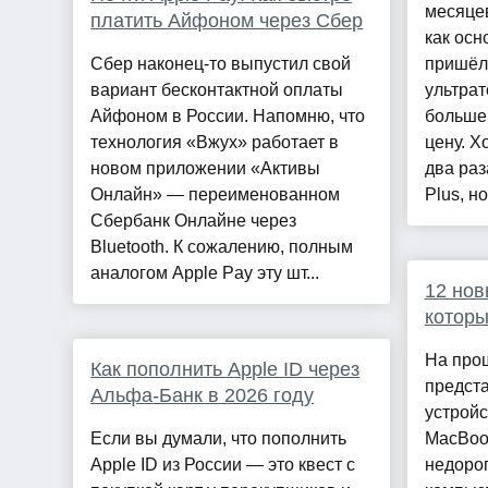
месяцев
платить Айфоном через Сбер
как ос
Сбер наконец-то выпустил свой
пришёл 
вариант бесконтактной оплаты
ультрат
Айфоном в России. Напомню, что
больше
технология «Вжух» работает в
цену. Х
новом приложении «Активы
два раз
Онлайн» — переименованном
Plus, но.
Сбербанк Онлайне через
Bluetooth. К сожалению, полным
аналогом Apple Pay эту шт...
12 нов
которы
На про
Как пополнить Apple ID через
предст
Альфа-Банк в 2026 году
устройс
Если вы думали, что пополнить
MacBook
Apple ID из России — это квест с
недорог