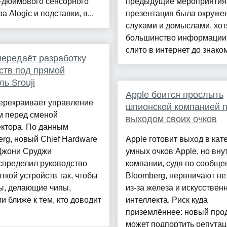
2-дюймового сенсорного
предыдущие мероприятия,
а Alogic и подставки, в...
презентация была окруже
слухами и домыслами, хот
большинство информации
слито в интернет до знаком
передаёт разработку
ств под прямой
ль Srouji
Apple боится прослыть
перекраивает управление
шпионской компанией 
м перед сменой
выходом своих очков
ектора. По данным
rg, новый Chief Hardware
Apple готовит выход в кат
 Джони Сруджи
умных очков Apple, но вну
спределил руководство
компании, судя по сообщ
ткой устройств так, чтобы
Bloomberg, нервничают не
ы, делающие чипы,
из-за железа и искусствен
и ближе к тем, кто доводит
интеллекта. Риск куда
приземлённее: новый про
может подпортить репута