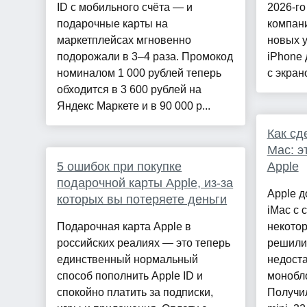
ID с мобильного счёта — и
2026-го
подарочные карты на
компан
маркетплейсах мгновенно
новых у
подорожали в 3–4 раза. Промокод
iPhone 
номиналом 1 000 рублей теперь
с экран
обходится в 3 600 рублей на
Яндекс Маркете и в 90 000 р...
Как сд
Mac: э
5 ошибок при покупке
Apple
подарочной карты Apple, из-за
Apple д
которых вы потеряете деньги
iMac с 
Подарочная карта Apple в
некото
российских реалиях — это теперь
решили 
единственный нормальный
недоста
способ пополнить Apple ID и
монобло
спокойно платить за подписки,
Получил