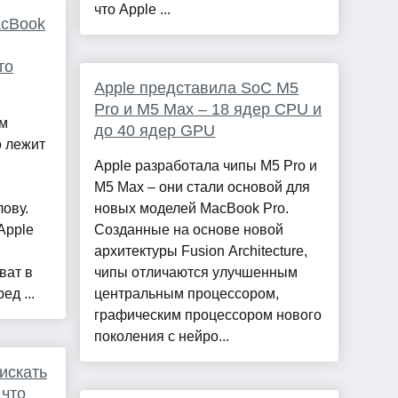
что Apple ...
acBook
то
Apple представила SoC M5
Pro и M5 Max – 18 ядер CPU и
ем
до 40 ядер GPU
о лежит
Apple разработала чипы M5 Pro и
M5 Max – они стали основой для
лову.
новых моделей MacBook Pro.
Apple
Созданные на основе новой
архитектуры Fusion Architecture,
ват в
чипы отличаются улучшенным
ед ...
центральным процессором,
графическим процессором нового
поколения с нейро...
 искать
 что