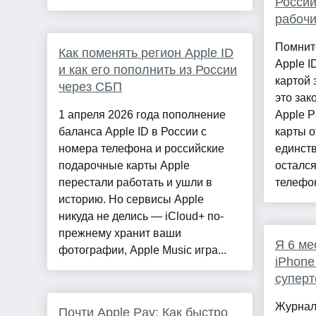
России
рабочи
Помните
Как поменять регион Apple ID
Apple I
и как его пополнить из России
картой 
через СБП
это зак
1 апреля 2026 года пополнение
Apple P
баланса Apple ID в России с
карты 
номера телефона и российские
единст
подарочные карты Apple
остался
перестали работать и ушли в
телефон
историю. Но сервисы Apple
никуда не делись — iCloud+ по-
прежнему хранит ваши
Я 6 ме
фотографии, Apple Music игра...
iPhone
суперт
Журнали
Почти Apple Pay: Как быстро