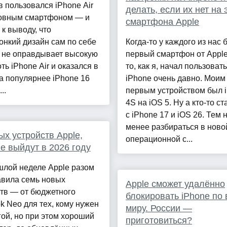
 пользовался iPhone Air
делать, если их нет на 
новным смартфоном — и
смартфона Apple
к выводу, что
онкий дизайн сам по себе
Когда-то у каждого из нас 
 не оправдывает высокую
первый смартфон от Apple.
оть iPhone Air и оказался в
то, как я, начал пользоват
а популярнее iPhone 16
iPhone очень давно. Моим
..
первым устройством был 
4S на iOS 5. Ну а кто-то с
с iPhone 17 и iOS 26. Тем 
менее разбираться в ново
ых устройств Apple,
операционной с...
е выйдут в 2026 году
шлой неделе Apple разом
авила семь новых
Apple сможет удалённо
тв — от бюджетного
блокировать iPhone по
 Neo для тех, кому нужен
миру. России —
ой, но при этом хороший
приготовиться?