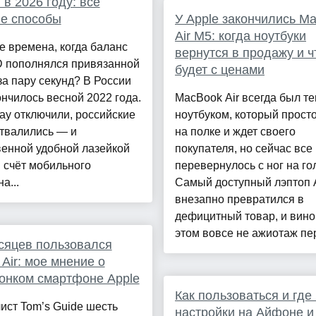
 в 2026 году: все
е способы
У Apple закончились M
Air M5: когда ноутбуки
 времена, когда баланс
вернутся в продажу и ч
D пополнялся привязанной
будет с ценами
за пару секунд? В России
ончилось весной 2022 года.
MacBook Air всегда был т
ay отключили, российские
ноутбуком, который прост
отвалились — и
на полке и ждет своего
венной удобной лазейкой
покупателя, но сейчас все
 счёт мобильного
перевернулось с ног на го
а...
Самый доступный лэптоп 
внезапно превратился в
дефицитный товар, и вино
этом вовсе не ажиотаж пер
сяцев пользовался
 Air: мое мнение о
онком смартфоне Apple
Как пользоваться и где
ст Tom’s Guide шесть
настройки на Айфоне и