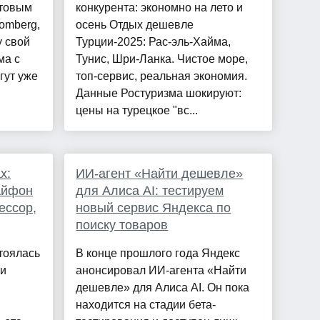
отовым
конкурента: экономно на лето и
omberg,
осень Отдых дешевле
у свой
Турции-2025: Рас-эль-Хайма,
ма с
Тунис, Шри-Ланка. Чистое море,
гут уже
топ-сервис, реальная экономия.
Данные Ростуризма шокируют:
цены на турецкое "вс...
x:
ИИ-агент «Найти дешевле»
[Айфон
для Алиса AI: тестируем
ессор,
новый сервис Яндекса по
поиску товаров
тоялась
В конце прошлого года Яндекс
ки
анонсировал ИИ-агента «Найти
дешевле» для Алиса AI. Он пока
находится на стадии бета-