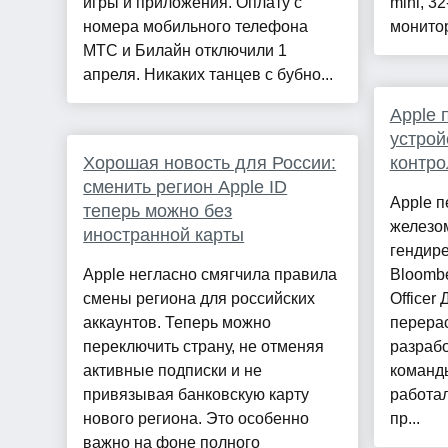
игры и приложения. Оплату с
mini, 3
номера мобильного телефона
монитор
МТС и Билайн отключили 1
апреля. Никаких танцев с бубно...
Apple 
устрой
Хорошая новость для России:
контро
сменить регион Apple ID
Apple 
теперь можно без
железо
иностранной карты
гендир
Apple негласно смягчила правила
Bloombe
смены региона для российских
Officer
аккаунтов. Теперь можно
перера
переключить страну, не отменяя
разрабо
активные подписки и не
команд
привязывая банковскую карту
работал
нового региона. Это особенно
пр...
важно на фоне полного