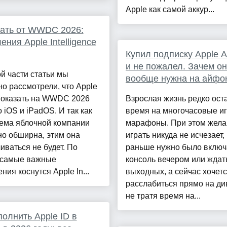
Apple как самой аккур...
ать от WWDC 2026:
ения Apple Intelligence
Купил подписку Apple A
и не пожалел. Зачем о
й части статьи мы
вообще нужна на айфо
о рассмотрели, что Apple
показать на WWDC 2026
Взрослая жизнь редко ост
 iOS и iPadOS. И так как
время на многочасовые и
тема яблочной компании
марафоны. При этом жела
о обширна, этим она
играть никуда не исчезает,
иваться не будет. По
раньше нужно было включ
 самые важные
консоль вечером или ждат
ния коснутся Apple In...
выходных, а сейчас хочет
расслабиться прямо на ди
не тратя время на...
полнить Apple ID в