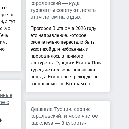
королевский — куда
л о
турагенты советуют лететь
pple не
этим летом на отдых
, а тут
есьма
Прогород Вьетнам в 2026 году —
Речь
это направление, которое
им,
окончательно перестало быть
но
экзотикой для избранных и
превратилось в прямого
конкурента Турции и Египту. Пока
турецкие отельеры повышают
цены, а Египет бьёт рекорды по
заполняемости, Вьетнам сп...
й
енные
ne с
Дешевле Турции, сервис
королевский, и море чистое
ой
как слеза — 3 курорта-