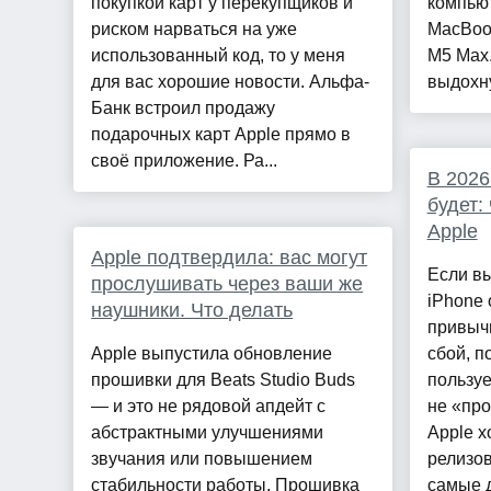
покупкой карт у перекупщиков и
компью
риском нарваться на уже
MacBook
использованный код, то у меня
M5 Max.
для вас хорошие новости. Альфа-
выдохну
Банк встроил продажу
подарочных карт Apple прямо в
своё приложение. Ра...
В 202
будет:
Apple
Apple подтвердила: вас могут
Если в
прослушивать через ваши же
iPhone 
наушники. Что делать
привыч
Apple выпустила обновление
сбой, п
прошивки для Beats Studio Buds
пользу
— и это не рядовой апдейт с
не «про
абстрактными улучшениями
Apple х
звучания или повышением
релизов
стабильности работы. Прошивка
самые д