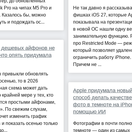
тер, до обновлённых
 Pro на чипах M5 Pro и
Не так давно я рассказыва
 Казалось бы, можно
фишках iOS 27, которые A
ть и подождать ос...
показывала на презентации
в новой ОС нашли одну в
занимательную функцию. 
про Restricted Mode — реж
6 дешевых айфонов не
который позволяет удален
 что опять придумала
ограничить работу iPhone.
Причем не ...
ы привыкли обновлять
осенью, то в 2026
ная схема может дать
Apple придумала новы
о крайней мере у тех, кто
способ делать качеств
ется простыми айфонами,
фото в темноте на iPho
». По свежим слухам,
помощью ИИ
очет изменить график
 и показать осенью только
Фотографии в почти полн
о...
темноте — один из самых