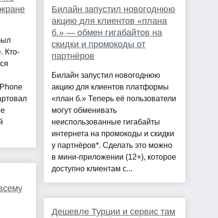
экране
Билайн запустил новогоднюю
акцию для клиентов «плана
б.» — обмен гигабайтов на
был
скидки и промокоды от
 Кто-
партнёров
ься
Билайн запустил новогоднюю
iPhone
акцию для клиентов платформы
тартовал
«план б.» Теперь её пользователи
не
могут обменивать
й
неиспользованные гигабайты
интернета на промокоды и скидки
у партнёров*. Сделать это можно
в мини-приложении (12+), которое
доступно клиентам с...
 всему
Дешевле Турции и сервис там