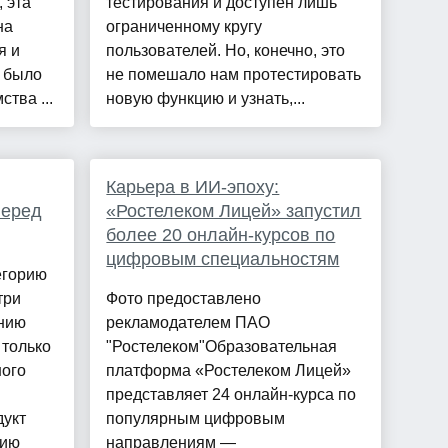
 эта
тестирования и доступен лишь
на
ограниченному кругу
я и
пользователей. Но, конечно, это
 было
не помешало нам протестировать
ства ...
новую функцию и узнать,...
Карьера в ИИ-эпоху:
перед
«Ростелеком Лицей» запустил
более 20 онлайн-курсов по
цифровым специальностям
егорию
три
Фото предоставлено
ению
рекламодателем ПАО
 только
"Ростелеком"Образовательная
ного
платформа «Ростелеком Лицей»
представляет 24 онлайн-курса по
дукт
популярным цифровым
цию
направлениям —