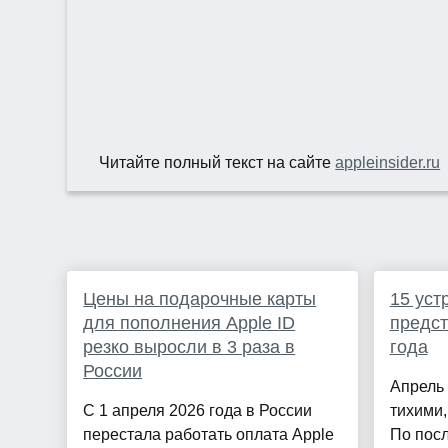
Читайте полный текст на сайте
appleinsider.ru
Цены на подарочные карты
15 уст
для пополнения Apple ID
предст
резко выросли в 3 раза в
года
России
Апрель 
С 1 апреля 2026 года в России
тихими,
перестала работать оплата Apple
По посл