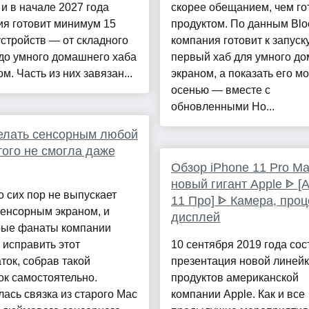
 и в начале 2027 года
скорее обещанием, чем г
ия готовит минимум 15
продуктом. По данным Blo
стройств — от складного
компания готовит к запуск
до умного домашнего хаба
первый хаб для умного до
ом. Часть из них завязан...
экраном, а показать его мо
осенью — вместе с
обновленными Ho...
елать сенсорным любой
того не смогла даже
Обзор iPhone 11 Pro Ma
новый гигант Apple ᐈ 
о сих пор не выпускает
11 Про] ᐈ Камера, проц
сенсорным экраном, и
дисплей
рые фанаты компании
исправить этот
10 сентября 2019 года сос
ток, собрав такой
презентация новой линей
к самостоятельно.
продуктов американской
ась связка из старого Mac
компании Apple. Как и все