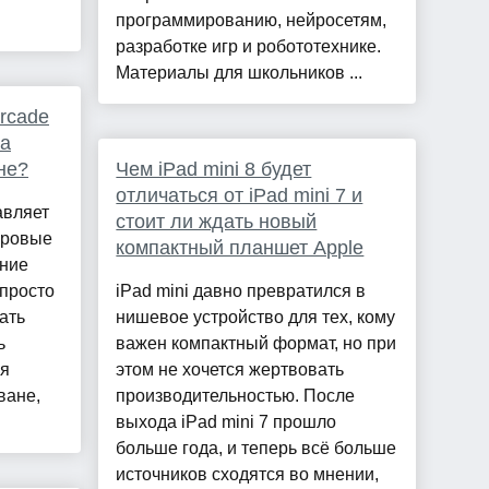
программированию, нейросетям,
разработке игр и робототехнике.
Материалы для школьников ...
rcade
на
не?
Чем iPad mini 8 будет
отличаться от iPad mini 7 и
авляет
стоит ли ждать новый
гровые
компактный планшет Apple
ние
 просто
iPad mini давно превратился в
ать
нишевое устройство для тех, кому
ь
важен компактный формат, но при
ся
этом не хочется жертвовать
ване,
производительностью. После
выхода iPad mini 7 прошло
больше года, и теперь всё больше
источников сходятся во мнении,