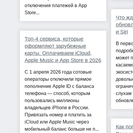
отключения платежей в App
Store...
Что жд
обновл
и Siri
Топ-4 сервиса, которые
В перво
оформляют зарубежные
подробн
карты. Оплачиваем iCloud,
может 
Apple Music и App Store в 2026
касаемо
С 1 апреля 2026 года сотовые
экосис
операторы отключили прямое
довольн
пополнение Apple ID с баланса
огранич
телефона — способ, которым
слухам
пользовались миллионы
обновле
владельцев iPhone в России.
Привязать номер и платить за
iCloud или Apple Music через
Как по
мобильный баланс больше не п...