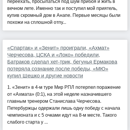
переехать, просыпаться под шум прибоя и жить в
вечном лете. Именно так и поступил мой приятель,
купив скромный дом в Анапе. Первые месяцы были
похожи на сплошной отпу...
«Спартак» и «Зенит» проиграли, «Ахмат»
Черчесова, ЦСКА и «Локо» победили,
Батраков сделал хет-трик, бегунья Ермакова
потеряла сознание после победы, «МЮ»
купил Шешко и другие новости
1. «Зенит» в 4-м туре Мир РПЛ потерпел поражение
от «Ахмата» (0:1), на этой неделе назначившего
главным тренером Станислава Черчесова.
Петербуржцы одержали лишь одну победу с начала
чемпионата и с 5 очками идут на 8-м месте. Такого
слабого старта у ...