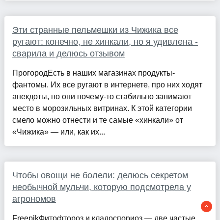
Эти странные пельмешки из Чижика все
ругают: конечно, не хинкали, но я удивлена -
сварила и делюсь отзывом
ПрогородЕсть в наших магазинах продукты-
фантомы. Их все ругают в интернете, про них ходят
анекдоты, но они почему-то стабильно занимают
место в морозильных витринах. К этой категории
смело можно отнести и те самые «хинкали» от
«Чижика» — или, как их...
Чтобы овощи не болели: делюсь секретом
необычной мульчи, которую подсмотрела у
агрономов
FreepikФитофтороз и кладоспориоз — две частые