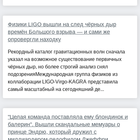
Физики LIGO вышли на след чёрных дыр
времён Большого взрыва — и сами же
опровергли находку
Рекордный каталог гравитационных волн сначала
указал на возможное существование первичных
чёрных дыр, но более строгий анализ снял
подозренияМеждународная группа физиков из
коллаборации LIGO-Virgo-KAGRA представила
самый масштабный на сегодняшний де...
"Целая команда поставляла ему блондинок и
балерин". Вышли скандальные мемуары о
принце Эндрю, который дружил с
миллиардером-педофилом Джеффри