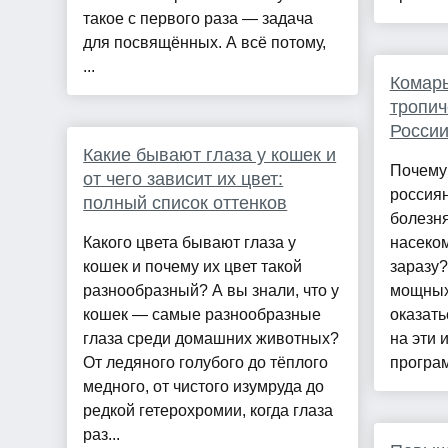
такое с первого раза — задача
для посвящённых. А всё потому,
...
Комары
тропич
России
Какие бывают глаза у кошек и
Почему
от чего зависит их цвет:
россия
полный список оттенков
болезня
Какого цвета бывают глаза у
насеком
кошек и почему их цвет такой
заразу?
разнообразный? А вы знали, что у
мощных
кошек — самые разнообразные
оказать
глаза среди домашних животных?
на эти 
От ледяного голубого до тёплого
програм
медного, от чистого изумруда до
редкой гетерохромии, когда глаза
раз...