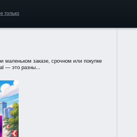
е только
ри маленьком заказе, срочном или покупке
l — это разны...