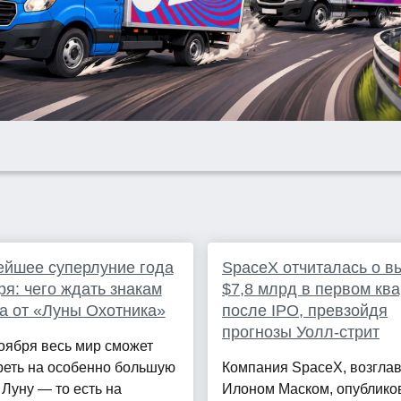
йшее суперлуние года
SpaceX отчиталась о в
ря: чего ждать знакам
$7,8 млрд в первом кв
а от «Луны Охотника»
после IPO, превзойдя
прогнозы Уолл-стрит
оября весь мир сможет
реть на особенно большую
Компания SpaceX, возгла
Луну — то есть на
Илоном Маском, опублико