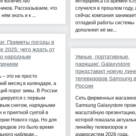
е количество
интерфейса со времён iOS
иков. Рассказываем, что
случился в прошлом году, 
нём знать и к ...
сейчас компания занимае
отладкой работы системы 
дополняет её ме...
и: Приметы погоды в
е 2025: чего ждать от
по народным
Умные, портативные,
дениям
парящие: Galaxystore
представил новую лин
 – это не просто
телевизоров Samsung 
ий месяц в календаре, а
России
ий порог зимы. В России
циируется с первым
Сеть фирменных магазин
ивым снегом, нарядными
Samsung Galaxystore пров
 и приятной суетой в
масштабную презентацию,
рии Нового года. Но для
которой показала актуаль
предков это было время
линейку телевизоров и
ьного наблюде...
аудиосистем 2026 года.