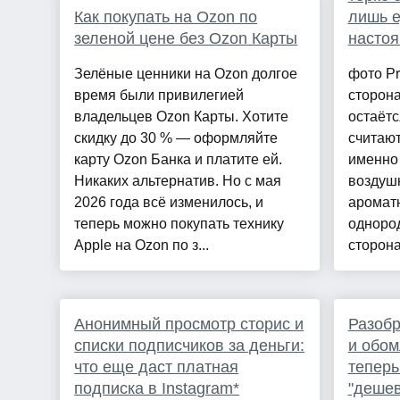
Как покупать на Ozon по
лишь е
зеленой цене без Ozon Карты
настоя
Зелёные ценники на Ozon долгое
фото P
время были привилегией
сторона
владельцев Ozon Карты. Хотите
остаётс
скидку до 30 % — оформляйте
считают
карту Ozon Банка и платите ей.
именно 
Никаких альтернатив. Но с мая
воздуш
2026 года всё изменилось, и
ароматн
теперь можно покупать технику
однород
Apple на Ozon по з...
сторона
Анонимный просмотр сторис и
Разобр
списки подписчиков за деньги:
и обом
что еще даст платная
теперь
подписка в Instagram*
"дешев