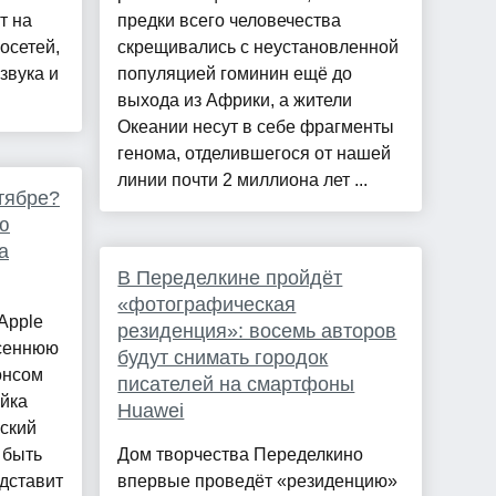
т на
предки всего человечества
осетей,
скрещивались с неустановленной
звука и
популяцией гоминин ещё до
выхода из Африки, а жители
Океании несут в себе фрагменты
генома, отделившегося от нашей
линии почти 2 миллиона лет ...
тябре?
ю
а
В Переделкине пройдёт
«фотографическая
Apple
резиденция»: восемь авторов
осеннюю
будут снимать городок
онсом
писателей на смартфоны
ейка
Huawei
ьский
 быть
Дом творчества Переделкино
дставит
впервые проведёт «резиденцию»