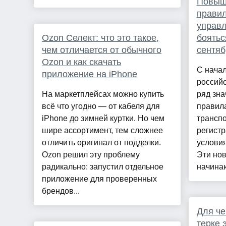
Повыш
правил
управ
Ozon Селект: что это такое,
боятьс
чем отличается от обычного
сентяб
Ozon и как скачать
С начал
приложение на iPhone
российс
На маркетплейсах можно купить
ряд зна
всё что угодно — от кабеля для
правила
iPhone до зимней куртки. Но чем
трансп
шире ассортимент, тем сложнее
регист
отличить оригинал от подделки.
услови
Ozon решил эту проблему
Эти нов
радикально: запустил отдельное
начинаю
приложение для проверенных
брендов...
Для че
терке 