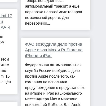
теперь попадает весь
автомобильный транзит, а ещё
перевозка налогоёмких товаров
dmi 17
по железной дороге. Для
 и
перевозчико...
 мА·ч
ил
жку
ФАС возбудила дело против
Apple из-за Max и RuStore на
iPhone и iPad
 этом
тикам
Федеральная антимонопольная
етно
служба России возбудила дело
mi 15
против Apple после того, как
снащён
компания не исполнила
предупреждение о предустановке
на iPhone и iPad национального
мессенджера Max и магазина
приложений RuStore. Для Apple