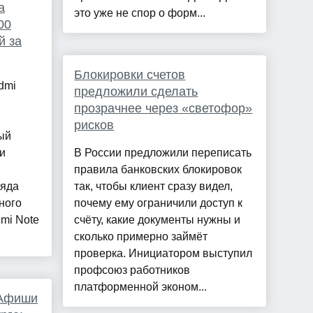
а
это уже не спор о форм...
00
й за
Блокировки счетов
dmi
предложили сделать
прозрачнее через «светофор»
рисков
ый
и
В России предложили переписать
правила банковских блокировок
ряда
так, чтобы клиент сразу видел,
ного
почему ему ограничили доступ к
mi Note
счёту, какие документы нужны и
сколько примерно займёт
проверка. Инициатором выступил
профсоюз работников
платформенной эконом...
 Афиши