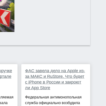
ыручке
ФАС завела дело на Apple из-
артале
за МАКС и RuStore. Что будет
с iPhone в России и закроют
ли App Store
вляемая
Федеральная антимонопольная
вала
служба официально возбудила