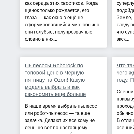
как сердца этих хвостиков. Когда
суперлу
щенок только рождается, его
подойде
глаза — как окно в ещё не
Земле, 
сформировавшийся мир: обычно
следующ
они голубые, полупрозрачные,
что суп
словно в них...
экск...
Пылесосы Roborock по
Что та
топовой цене в Черную
чего ж
пятницу на Ozon! Какую
году. 
модель выбрать и как
Осенни
сэкономить еще больше
призыву
В наше время выбрать пылесос
проходи
или робот-пылесос — та еще
обычно 
задачка. Делают их все кому не
В отлич
лень, но вот по-настоящему
осенний