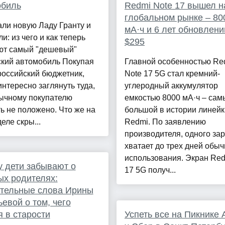
обиль
Redmi Note 17 вышел н
глобальном рынке – 80
ли новую Ладу Гранту и
мА·ч и 6 лет обновлени
и: из чего и как теперь
$295
ют самый "дешевый"
ский автомобиль Покупая
Главной особенностью Re
российский бюджетник,
Note 17 5G стал кремний-
интересно заглянуть туда,
углеродный аккумулятор
бычному покупателю
емкостью 8000 мА·ч – сам
ь не положено. Что же на
большой в истории линейк
еле скры...
Redmi. По заявлению
производителя, одного за
хватает до трех дней обыч
использования. Экран Red
 дети забывают о
17 5G получ...
х родителях:
ительные слова Ирины
евой о том, чего
я в старости
Успеть все на Пикнике