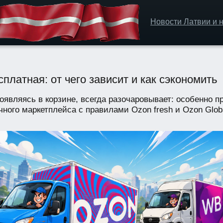
Новости Латвии и н
платная: от чего зависит и как сэкономить
оявляясь в корзине, всегда разочаровывает: особенно п
чного маркетплейса с правилами Ozon fresh и Ozon Globa