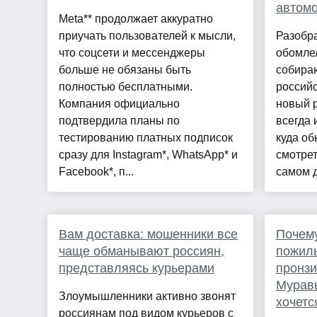
автом
Meta** продолжает аккуратно
приучать пользователей к мысли,
Разобра
что соцсети и мессенджеры
обомлел
больше не обязаны быть
собира
полностью бесплатными.
россий
Компания официально
новый 
подтвердила планы по
всегда 
тестированию платных подписок
куда о
сразу для Instagram*, WhatsApp* и
смотрет
Facebook*, п...
самом д
Вам доставка: мошенники все
Почему
чаще обманывают россиян,
пожилы
представляясь курьерами
пронз
Муравь
Злоумышленники активно звонят
хочетс
россиянам под видом курьеров с