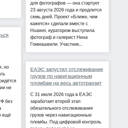
для фотографов — она стартует
23 августа 2026 года и продлится
семь дней. Проект «Ближе, чем
кажется» сделали вместе с
Huawei, куратором выступила
ться
фотограф и галерист Нина
Гомиашвили. Участник...
, но
ЕАЭС запустил отслеживание
ать
грузов по навигационным
ридётся
пломбам на весь автотранзит
ии не
С 31 июля 2026 года в ЕАЭС
РФ без
заработает второй этап
а
обязательного отслеживания
о ещё
грузов через навигационные
пломбы. Под цифровой контроль