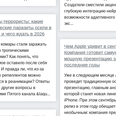
Создатели сместили акцен
глубокую интеграцию нейр
возможности адаптивного 
-террористы: какие
экс...
еские паразиты осели в
 и чего ждать в 2026
 комары стали заражать
Чем Apple удивит в сен
н тропическими
Компания готовит саму
ми? Как понять, что
мощную презентацию з
ое оставило после себя
последние годы
 И правда ли, что из-за
 репеллентов можно
Уже в следующем месяце 
ся в реанимации? Ответы
проведет традиционную 
и другие вопросы в
презентацию, главным ан
ме Пятого канала &laqu...
которой станет новая лин
iPhone. При этом сентябр
релиз в этом году обещает
необычным: компания пре