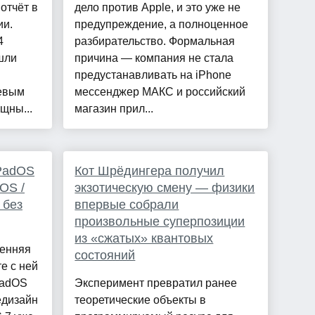
отчёт в
дело против Apple, и это уже не
ии.
предупреждение, а полноценное
4
разбирательство. Формальная
шли
причина — компания не стала
предустанавливать на iPhone
чевым
мессенджер МАКС и российский
щны...
магазин прил...
iPadOS
Кот Шрёдингера получил
iOS /
экзотическую смену — физики
 без
впервые собрали
произвольные суперпозиции
из «сжатых» квантовых
сенняя
состояний
е с ней
PadOS
Эксперимент превратил ранее
едизайн
теоретические объекты в