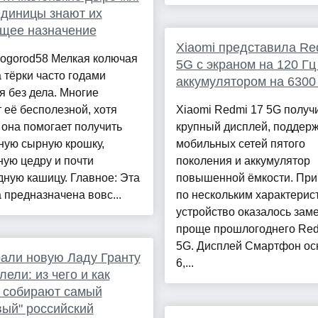
диницы знают их
щее назначение
Xiaomi представила Re
rogorod58 Мелкая колючая
5G с экраном на 120 Гц
 тёрки часто годами
аккумулятором на 6300
я без дела. Многие
 её бесполезной, хотя
Xiaomi Redmi 17 5G получ
она помогает получить
крупный дисплей, поддер
ную сырную крошку,
мобильных сетей пятого
ую цедру и почти
поколения и аккумулятор
ную кашицу. Главное: Эта
повышенной ёмкости. При
 предназначена вовс...
по нескольким характерис
устройство оказалось зам
проще прошлогоднего Red
5G. Дисплей Смартфон о
али новую Ладу Гранту
6,...
лели: из чего и как
 собирают самый
ый" российский