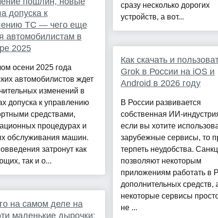
ение пошлин, новые
сразу несколько дорогих
а допуска к
устройств, а вот...
лению ТС — чего еще
я автомобилистам в
ре 2025
Как скачать и пользова
ом осени 2025 года
Grok в России на iOS и
ких автомобилистов ждет
Android в 2026 году
чительных изменений в
х допуска к управлению
В России развивается
ортными средствами,
собственная ИИ-индустрия
рационных процедурах и
если вы хотите использов
ях обслуживания машин.
зарубежные сервисы, то п
овведения затронут как
терпеть неудобства. Санкц
щих, так и о...
позволяют некоторым
приложениям работать в 
дополнительных средств, 
некоторые сервисы прост
го на самом деле на
не ...
эти маленькие дырочки: