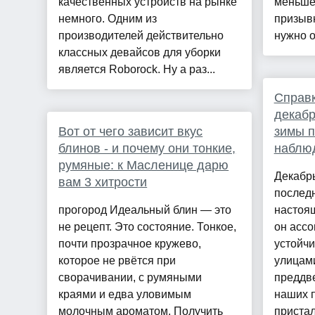
качественных устройств на рынке
меньше
немного. Одним из
призывн
производителей действительно
нужно о 
классных девайсов для уборки
является Roborock. Ну а раз...
Справк
декабр
Вот от чего зависит вкус
зимы 
блинов - и почему они тонкие,
наблю
румяные: к Масленице дарю
Декабрь
вам 3 хитрости
последн
прогород Идеальный блин — это
настоящ
не рецепт. Это состояние. Тонкое,
он ассо
почти прозрачное кружево,
устойч
которое не рвётся при
улицами
сворачивании, с румяными
преддве
краями и едва уловимым
наших 
молочным ароматом. Получить
пристал