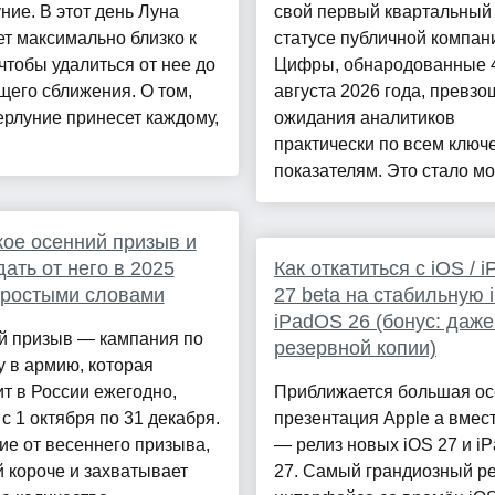
ние. В этот день Луна
свой первый квартальный 
т максимально близко к
статусе публичной компан
чтобы удалиться от нее до
Цифры, обнародованные 
его сближения. О том,
августа 2026 года, превзо
ерлуние принесет каждому,
ожидания аналитиков
практически по всем клю
показателям. Это стало мо
кое осенний призыв и
дать от него в 2025
Как откатиться с iOS / 
Простыми словами
27 beta на стабильную 
iPadOS 26 (бонус: даже
й призыв — кампания по
резервной копии)
 в армию, которая
т в России ежегодно,
Приближается большая о
с 1 октября по 31 декабря.
презентация Apple а вмест
ие от весеннего призыва,
— релиз новых iOS 27 и i
 короче и захватывает
27. Самый грандиозный р