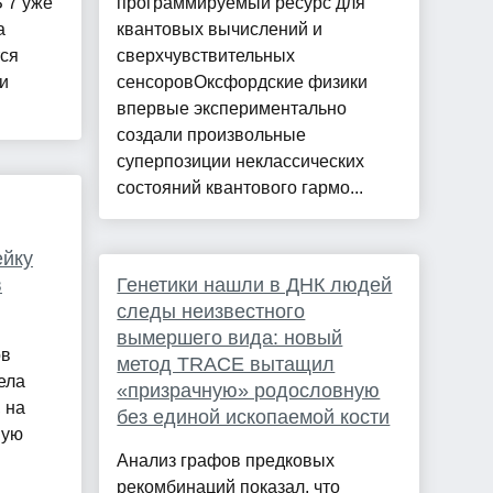
 7 уже
программируемый ресурс для
а
квантовых вычислений и
тся
сверхчувствительных
и
сенсоровОксфордские физики
впервые экспериментально
создали произвольные
суперпозиции неклассических
состояний квантового гармо...
ейку
в
Генетики нашли в ДНК людей
следы неизвестного
вымершего вида: новый
ов
метод TRACE вытащил
ела
«призрачную» родословную
 на
без единой ископаемой кости
ную
Анализ графов предковых
рекомбинаций показал, что