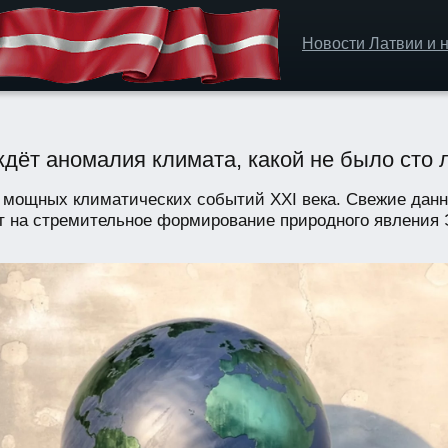
Новости Латвии и н
ждёт аномалия климата, какой не было сто 
х мощных климатических событий XXI века. Свежие дан
 на стремительное формирование природного явления Э