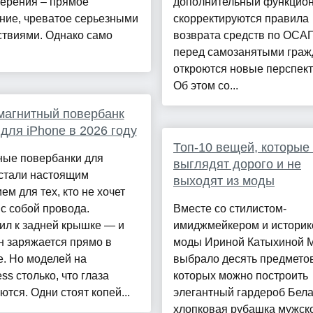
верения – прямое
дополнительный функцион
ние, чреватое серьезными
скорректируются правила
ствиями. Однако само
возврата средств по ОСАГ
перед самозанятыми гра
откроются новые перспек
Об этом со...
магнитный повербанк
 для iPhone в 2026 году
Топ-10 вещей, которые
ные повербанки для
выглядят дорого и не
 стали настоящим
выходят из моды
ем для тех, кто не хочет
 с собой провода.
Вместе со стилистом-
ил к задней крышке — и
имиджмейкером и истори
н заряжается прямо в
моды Ириной Катыхиной M
. Но моделей на
выбрало десять предметов
ess столько, что глаза
которых можно построить
ются. Одни стоят копей...
элегантный гардероб Бел
хлопковая рубашка мужско