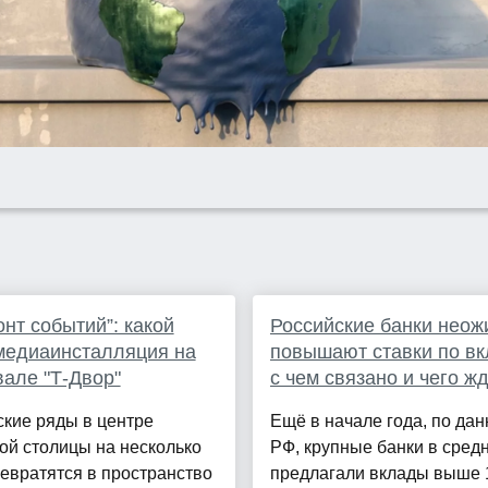
онт событий”: какой
Российские банки неож
медиаинсталляция на
повышают ставки по вк
але "Т-Двор"
с чем связано и чего ж
кие ряды в центре
Ещё в начале года, по да
ой столицы на несколько
РФ, крупные банки в сред
евратятся в пространство
предлагали вклады выше