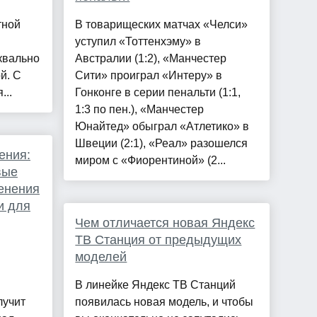
тной
В товарищеских матчах «Челси»
уступил «Тоттенхэму» в
квально
Австралии (1:2), «Манчестер
й. С
Сити» проиграл «Интеру» в
...
Гонконге в серии пенальти (1:1,
1:3 по пен.), «Манчестер
Юнайтед» обыграл «Атлетико» в
Швеции (2:1), «Реал» разошелся
ения:
миром с «Фиорентиной» (2...
вые
менения
и для
Чем отличается новая Яндекс
ТВ Станция от предыдущих
моделей
В линейке Яндекс ТВ Станций
лучит
появилась новая модель, и чтобы