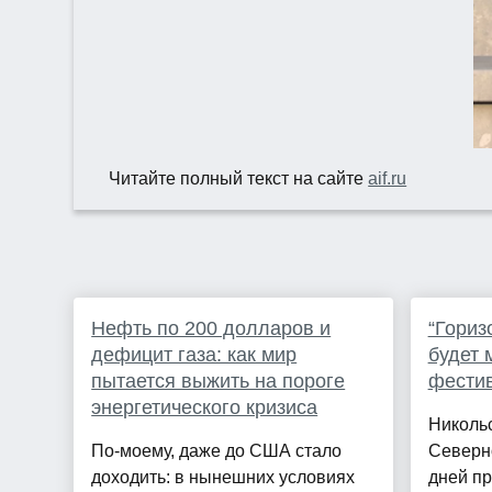
Читайте полный текст на сайте
aif.ru
Нефть по 200 долларов и
“Гориз
дефицит газа: как мир
будет 
пытается выжить на пороге
фестив
энергетического кризиса
Никольс
По-моему, даже до США стало
Северн
доходить: в нынешних условиях
дней пр