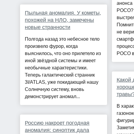
анонса 
POCO? 
Пыльная аномалия. У кометы,
выстрел
похожей на НЛО, замечены
Помните
новые странности
не вери
Полгода назад это небесное тело
смартф
произвело фурор, когда
процесс
выяснилось, что оно прилетело из
POCO вз
иной звёздной системы и имеет
необычные характеристики.
Теперь галактический странник
Какой 
3I/ATLAS, уже покидающий нашу
хороше
Солнечную систему, вновь
травы
демонстрирует аномал...
В харак
газонок
фигурир
Россию накроет погодная
Заметим
аномалия: синоптик дала