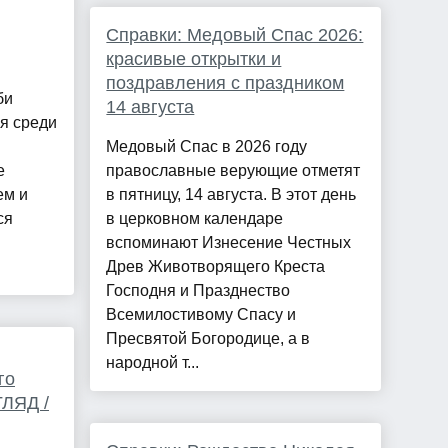
Справки: Медовый Спас 2026:
красивые открытки и
поздравления с праздником
би
14 августа
я среди
Медовый Спас в 2026 году
е
православные верующие отметят
ем и
в пятницу, 14 августа. В этот день
ся
в церковном календаре
вспоминают Изнесение Честных
Древ Животворящего Креста
Господня и Празднество
Всемилостивому Спасу и
Пресвятой Богородице, а в
народной т...
го
ЛЯД /