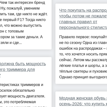
Чем так интересен бренд
Ну, пожалуй, умением
Что покупать на распр
ить там, где никто не ждёт.
чтобы потом не пожалет
 первый F1? Тогда никто
главных правил от
л, что можно выпустить
персонального стилист
он с топовым
ором за такие деньги. А
Правило первое: покупай
яли и сде...
не по сезону Одна из глав
ошибок на распродажах – 
то, что хочется носить пря
сейчас. Летом мы рассма
должна быть мощность
лёгкие платья и шорты, а 
го триммера для
тёплые свитеры и пуховик
?
Однако принцип выгодного
теристиках триммеров и
осилок обязательно
ует мощность двигателя.
Модная женская обувь 
, это потребляемая
осень-2026: что купить 