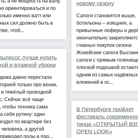
ь, а не мощность на валу,
новому сезону
о ориентироваться и по
олько именно ватт или
Сапоги становятся выше,
ных сил должно быть в
ботильоны – изящнее, а
ве, чтоб...
привычные лоферы и дер
окончательно закрепляютс
главных покупок сезона
Жокейские сапоги Высоки
пылесос лучше купить
сапоги с прямым голенищ
хой и влажной уборки
плоской подошвой остают
одним из самых надёжных
 дома давно перестала
вложений в ос...
торией только про веник,
 и тяжёлый проводной
. Сейчас всё чаще
, чтобы техника сама
В Петербурге пройдет
а себя рутину: один
фестиваль современно
ездил по квартире без
танца «ОТКРЫТЫЙ ВЗГ
 человека, а другой
OPEN LOOK»
приводил полы в пор...