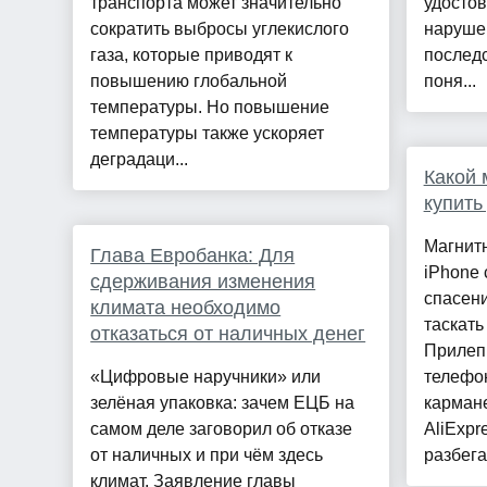
транспорта может значительно
удосто
сократить выбросы углекислого
наруше
газа, которые приводят к
послед
повышению глобальной
поня...
температуры. Но повышение
температуры также ускоряет
деградаци...
Какой 
купить
Магнит
Глава Евробанка: Для
iPhone
сдерживания изменения
спасени
климата необходимо
таскать
отказаться от наличных денег
Прилеп
«Цифровые наручники» или
телефо
зелёная упаковка: зачем ЕЦБ на
кармане
самом деле заговорил об отказе
AliExpr
от наличных и при чём здесь
разбега
климат. Заявление главы