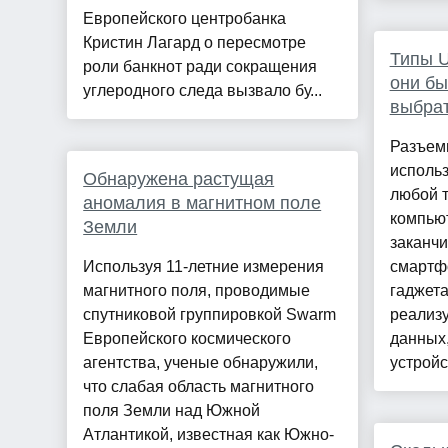
Европейского центробанка
Кристин Лагард о пересмотре
Типы U
роли банкнот ради сокращения
они бы
углеродного следа вызвало бу...
выбра
Разъем
использ
Обнаружена растущая
любой т
аномалия в магнитном поле
компьют
Земли
заканч
Используя 11-летние измерения
смартф
магнитного поля, проводимые
гаджет
спутниковой группировкой Swarm
реализу
Европейского космического
данных,
агентства, ученые обнаружили,
устройст
что слабая область магнитного
поля Земли над Южной
Атлантикой, известная как Южно-