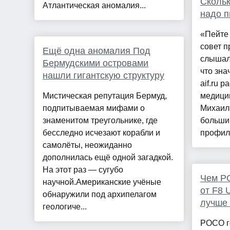
Скольк
Атлантическая аномалия...
надо п
«Пейте
совет п
Ещё одна аномалия Под
слышал
Бермудскими островами
что зна
нашли гигантскую структуру
aif.ru 
Мистическая репутация Бермуд,
медицин
подпитываемая мифами о
Михаил
знаменитом треугольнике, где
больши
бесследно исчезают корабли и
профила
самолёты, неожиданно
дополнилась ещё одной загадкой.
На этот раз — сугубо
Чем PO
научной.Американские учёные
от F8 
обнаружили под архипелагом
лучше 
геологиче...
POCO го