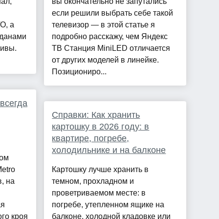
ал,
вы окончательно не запутались
если решили выбрать себе такой
О, а
телевизор — в этой статье я
жданами
подробно расскажу, чем Яндекс
тивы.
ТВ Станция MiniLED отличается
от других моделей в линейке.
Позициониро...
 всегда
Справки: Как хранить
картошку в 2026 году: в
квартире, погребе,
холодильнике и на балконе
ком
etro
Картошку лучше хранить в
, на
темном, прохладном и
проветриваемом месте: в
ая
погребе, утепленном ящике на
го кроя
балконе, холодной кладовке или