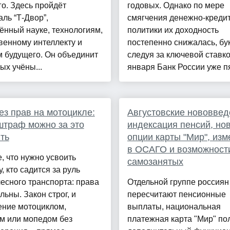
о. Здесь пройдёт
годовых. Однако по мере
ль “Т-Двор”,
смягчения денежно-креди
нный науке, технологиям,
политики их доходность
венному интеллекту и
постепенно снижалась, бу
 будущего. Он объединит
следуя за ключевой ставко
ых учёны...
января Банк России уже пя
ез прав на мотоцикле:
Августовские нововвед
штраф можно за это
индексация пенсий, но
ть
опции карты "Мир", из
в ОСАГО и возможност
, что нужно усвоить
самозанятых
, кто садится за руль
есного транспорта: права
Отдельной группе россиян
льны. Закон строг, и
пересчитают пенсионные
ение мотоциклом,
выплаты, национальная
м или мопедом без
платежная карта "Мир" по