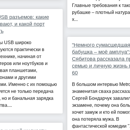
Главные требования к так
рубашке – плотный натур
SB разъемов: какие
х...
вают, и какой порт
ть
ы USB широко
"Немного сумасшедша
уются практически в
бабушка – моё амплуа":
ехнике, начиная от
Сябитова рассказала п
еров или ноутбуков и
семью и личную жизнь 
ивая планшетами,
60
онами и другими
ами. Именно с их помощью
В большом интервью Metr
ется не только передача
знаменитая сваха рассказа
 но и банальная зарядка
Сергей Бондарчук завалил
ва....
экзамене, почему она бол
хочет замуж и кто ей помог
она потеряла мужа. В
фантастической комедии 