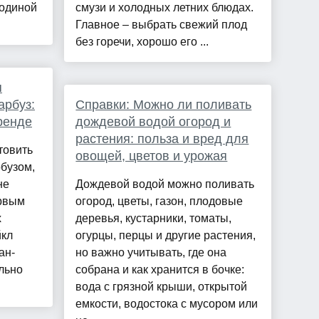
родиной
смузи и холодных летних блюдах.
Главное – выбрать свежий плод
без горечи, хорошо его ...
я
арбуз:
Справки: Можно ли поливать
ренде
дождевой водой огород и
растения: польза и вред для
товить
овощей, цветов и урожая
рбузом,
не
Дождевой водой можно поливать
ервым
огород, цветы, газон, плодовые
х
деревья, кустарники, томаты,
йкл
огурцы, перцы и другие растения,
ан-
но важно учитывать, где она
льно
собрана и как хранится в бочке:
вода с грязной крыши, открытой
емкости, водостока с мусором или