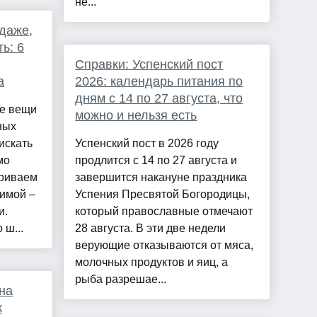
не...
одаже,
ь: 6
Справки: Успенский пост
а
2026: календарь питания по
дням с 14 по 27 августа, что
те вещи
можно и нельзя есть
ных
искать
Успенский пост в 2026 году
мо
продлится с 14 по 27 августа и
триваем
завершится накануне праздника
зимой –
Успения Пресвятой Богородицы,
и.
который православные отмечают
 ш...
28 августа. В эти две недели
верующие отказываются от мяса,
молочных продуктов и яиц, а
рыба разрешае...
на
к