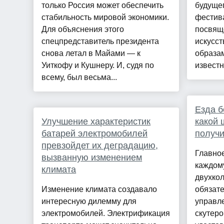
только Россия может обеспечить
будущег
стабильность мировой экономики.
фестива
Для объяснения этого
посвящё
спецпредставитель президента
искусст
снова летал в Майами — к
образам
Уиткофу и Кушнеру. И, судя по
известн
всему, был весьма...
Езда б
Улучшение характеристик
какой 
батарей электромобилей
получи
превзойдет их деградацию,
Главное
вызванную изменением
каждому
климата
двухкол
Изменение климата создавало
обязате
интересную дилемму для
управл
электромобилей. Электрификация
скутеро