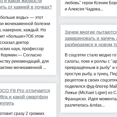
о и какой жидкости
любовь" герои Ксении Бо
ить от камней в почках?
и Алексея Чадова...
 больше воды» — этот
ри мочекаменной болезни
, наверное, каждый. Но
Зачем многие пытаютс
чит «больше»?Об этом
замариновать и запечь 
рассказал доктор
разбираемся в новом т
ских наук, профессор
 Корякин:— Согласно
В соцсетях стало модно го
нству рекомендаций, для
салаты, поке и роллы с "а
ктики мочекаменной ...
превращённым в рыбу" и 
простую рыбу, а тунец. П
рецептом в своих соцсетя
поделился фуд-блогер Ма
CO F8 Pro отличается
Лижье (Michael Ligier) из С
Ultra и какой смартфон
Франциско. Идея момента
купить
разлетелась &ndas...
товит сразу 2 громких