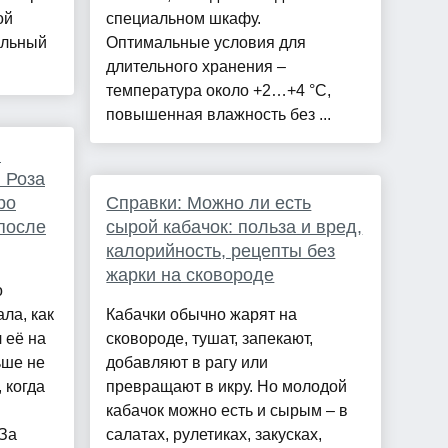
ой
специальном шкафу.
альный
Оптимальные условия для
длительного хранения –
температура около +2…+4 °C,
повышенная влажность без ...
я
 Роза
ро
Справки: Можно ли есть
после
сырой кабачок: польза и вред,
калорийность, рецепты без
жарки на сковороде
o
ла, как
Кабачки обычно жарят на
 её на
сковороде, тушат, запекают,
ьше не
добавляют в рагу или
, когда
превращают в икру. Но молодой
кабачок можно есть и сырым – в
"За
салатах, рулетиках, закусках,