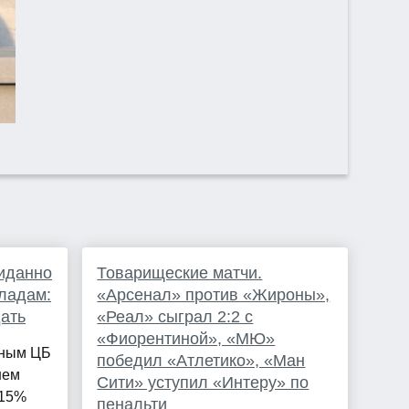
иданно
Товарищеские матчи.
ладам:
«Арсенал» против «Жироны»,
дать
«Реал» сыграл 2:2 с
«Фиорентиной», «МЮ»
нным ЦБ
победил «Атлетико», «Ман
нем
Сити» уступил «Интеру» по
 15%
пенальти