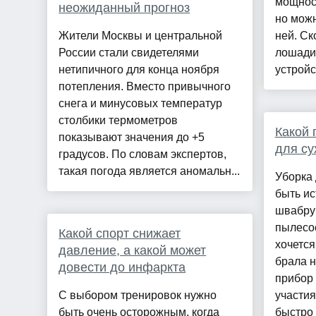
мощност
неожиданный прогноз
но можн
Жители Москвы и центральной
ней. Ск
России стали свидетелями
лошади
нетипичного для конца ноября
устройст
потепления. Вместо привычного
снега и минусовых температур
столбики термометров
Какой 
показывают значения до +5
для су
градусов. По словам экспертов,
такая погода является аномальн...
Уборка
быть ис
швабру
пылесос
Какой спорт снижает
хочется
давление, а какой может
брала н
довести до инфаркта
прибор 
С выбором тренировок нужно
участия
быть очень осторожным, когда
быстро 