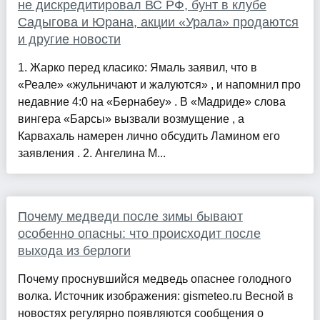
не дискредитировал ВС РФ, бунт в клубе
Садыгова и Юрана, акции «Урала» продаются
и другие новости
1. Жарко перед класико: Ямаль заявил, что в
«Реале» «жульничают и жалуются» , и напомнил про
недавние 4:0 на «Бернабеу» . В «Мадриде» слова
вингера «Барсы» вызвали возмущение , а
Карвахаль намерен лично обсудить Ламином его
заявления . 2. Ангелина М...
Почему медведи после зимы бывают
особенно опасны: что происходит после
выхода из берлоги
Почему проснувшийся медведь опаснее голодного
волка. Источник изображения: gismeteo.ru Весной в
новостях регулярно появляются сообщения о