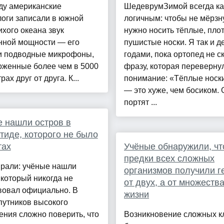
ду американские
ШедеврумЗимой всегда ка
оги записали в южной
логичным: чтобы не мёрзну
ихого океана звук
нужно носить тёплые, пло
нной мощности — его
пушистые носки. Я так и д
и подводные микрофоны,
годами, пока ортопед не с
оженные более чем в 5000
фразу, которая переверну
ах друг от друга. К...
понимание: «Тёплые носк
— это хуже, чем босиком. 
портят ...
 нашли остров в
тиде, которого не было
тах
Учёные обнаружили, чт
предки всех сложных
врали: учёные нашли
организмов получили г
 который никогда не
от двух, а от множеств
вовал официально. В
жизни
путников высокого
ния сложно поверить, что
Возникновение сложных к