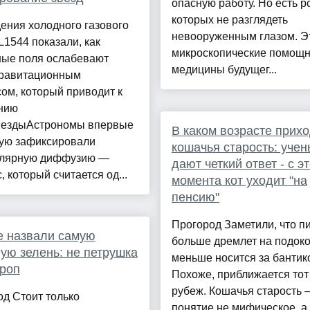
опасную работу. Но есть р
которых не разглядеть
ения холодного газового
невооруженным глазом. Э
L1544 показали, как
микроскопические помощн
ные поля ослабевают
медицины будущег...
гравитационным
ом, который приводит к
нию
вездыАстрономы впервые
В каком возрасте прих
ую зафиксировали
кошачья старость: уче
лярную диффузию —
дают четкий ответ - с э
, который считается од...
момента кот уходит "на
пенсию"
Прогород Заметили, что п
е назвали самую
больше дремлет на подоко
ую зелень: не петрушка
меньше носится за бантик
кроп
Похоже, приближается то
рубеж. Кошачья старость 
д Стоит только
понятие не мифическое, а