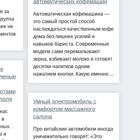
автоматических кофемашин
я за
Автоматическая кофемашина —
группа
это самый простой способ
нее не
наслаждаться качественным кофе
ментов
дома без лишних усилий и
навыков бариста. Современные
модели сами перемалывают
зерна, взбивают молоко и готовят
десятки напитков одним
не
нажатием кнопки. Какую именно ...
ученые
ботами
 поля
Умный электромобиль с
комфортом массажного
нас
салона
 в
нных.
Про китайские автомобили иногда
ю и
уничижительно говорят: «Это