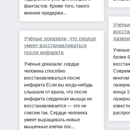
фантастов. Кроме того, такого
мнения придержи...
Ученые
восста
Учёные доказали, что сердце
лазерн
умеет восстанавливаться
Ученые
после инфаркта
более 
Учёные доказали: сердце
восста
человека способно
Соврем
восстанавливаться после
многом 
инфаркта Если вы когда-нибудь
лазерн
слышали от врача, что после
конца 1
инфаркта сердечная мышца не
лазерна
восстанавливается — это не
известн
совсем так. Сердце человека
распрос
умеет выращивать новые
мышечные клетки пос...