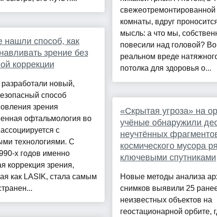
свежеотремонтированной
комнаты, вдруг проноситс
мысль: а что мы, собствен
 нашли способ, как
повесили над головой? Во
навливать зрение без
реальном вреде натяжног
ой коррекции
потолка для здоровья о...
 разработали новый,
безопасный способ
новления зрения
«Скрытая угроза» на ор
енная офтальмология во
учёные обнаружили де
ассоциируется с
неучтённых фрагменто
ыми технологиями. С
космического мусора р
990-х годов именно
ключевыми спутниками
я коррекция зрения,
ая как LASIK, стала самым
Новые методы анализа а
транен...
снимков выявили 25 ране
неизвестных объектов на
геостационарной орбите, г