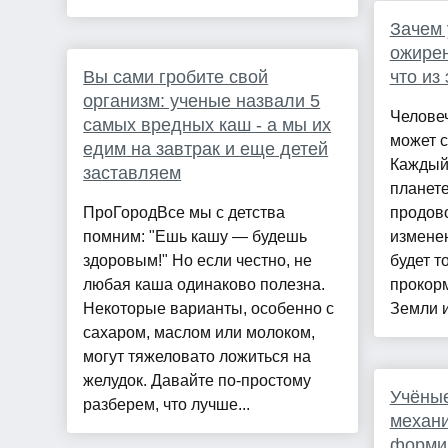
Зачем 
ожирен
Вы сами гробите свой
что из
организм: ученые назвали 5
Челове
самых вредных каш - а мы их
может с
едим на завтрак и еще детей
Каждый 
заставляем
планете
ПроГородВсе мы с детства
продово
помним: "Ешь кашу — будешь
измене
здоровым!" Но если честно, не
будет т
любая каша одинаково полезна.
прокор
Некоторые варианты, особенно с
Земли и 
сахаром, маслом или молоком,
могут тяжеловато ложиться на
желудок. Давайте по-простому
Учёные
разберем, что лучше...
механи
форми