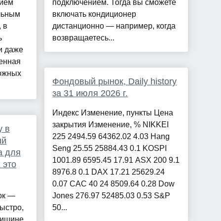
нием
подключением. Тогда вы сможете
ельным
включать кондиционер
 в
дистанционно — например, когда
ь
возвращаетесь...
и даже
енная
ожных
Фондовый рынок, Daily history
за 31 июля 2026 г.
Индекс Изменение, пункты Цена
закрытия Изменение, % NIKKEI
у в
225 2494.59 64362.02 4.03 Hang
ый
Seng 25.55 25884.43 0.1 KOSPI
а для
1001.89 6595.45 17.91 ASX 200 9.1
 это
8976.8 0.1 DAX 17.21 25629.24
0.07 CAC 40 24 8509.64 0.28 Dow
ок —
Jones 276.97 52485.03 0.53 S&P
ыстро,
50...
 тишине