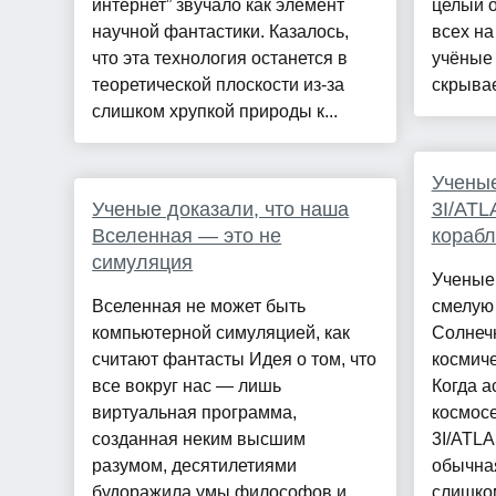
интернет” звучало как элемент
целый о
научной фантастики. Казалось,
всех на
что эта технология останется в
учёные 
теоретической плоскости из-за
скрывае
слишком хрупкой природы к...
Ученые
Ученые доказали, что наша
3I/ATL
Вселенная — это не
корабл
симуляция
Ученые
Вселенная не может быть
смелую 
компьютерной симуляцией, как
Солнеч
считают фантасты Идея о том, что
космич
все вокруг нас — лишь
Когда а
виртуальная программа,
космосе
созданная неким высшим
3I/ATLA
разумом, десятилетиями
обычная
будоражила умы философов и
слишком