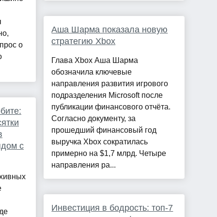
я
Аша Шарма показала новую
но,
стратегию Xbox
прос о
о
Глава Xbox Аша Шарма
обозначила ключевые
направления развития игрового
подразделения Microsoft после
публикации финансового отчёта.
бите:
Согласно документу, за
сятки
прошедший финансовый год
в
выручка Xbox сократилась
ядом с
примерно на $1,7 млрд. Четыре
направления ра...
рхивных
е
Инвестиция в бодрость: топ-7
де