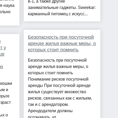
в-1, а также другие
я наука
занимательные гаджеты. Sweekar:
ольно
карманный питомец с искусс...
Безопасность при посуточной
е
аренде жилья важные меры, о
т у
которых стоит помнить
ще
Безопасность при посуточной
ою
аренде жилья важные меры, о
которых стоит помнить
Понимание рисков посуточной
 кошки
аренды При посуточной аренде
ым и
жилья существует множество
ерьте
рисков, связанных как с жильем,
зраст
так и с арендатором.
Арендодатели должны
ых о
осознавать, чт...