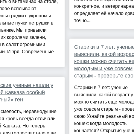
ить о витаминах на столе,
конкретное, и ветеринарна
олове всплывают
определяет её начало дов
ны грядки с укропом и
точно....
льные пучки петрушки в
льнике. Мы привыкли
 их королями зелени,
я в салат огромными
Старики в 7 лет: учены
ми. И зря. Современные
выяснили, какой возрас
кошки можно считать е
молодым и уже совсем
старым - проверьте св
ские ученые нашли у
Старики в 7 лет: ученые
й Кавказа особый
выяснили, какой возраст у
ный» ген
можно считать еще молод
уже совсем старым - пров
 смелость, неравнодушие
свою Узнайте реальный во
ая кровь всегда отличали
кошек: когда молодость
 Кавказа. Но теперь
кончается? Открытия учен
 для гордости стало еще