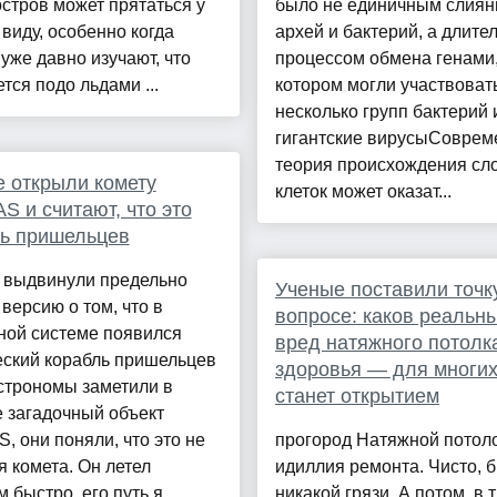
стров может прятаться у
было не единичным слия
 виду, особенно когда
архей и бактерий, а длит
уже давно изучают, что
процессом обмена генами,
тся подо льдами ...
котором могли участвоват
несколько групп бактерий 
гигантские вирусыСоврем
теория происхождения сл
 открыли комету
клеток может оказат...
AS и считают, что это
ь пришельцев
 выдвинули предельно
Ученые поставили точк
версию о том, что в
вопросе: каков реальн
ной системе появился
вред натяжного потолк
еский корабль пришельцев
здоровья — для многих
строномы заметили в
станет открытием
 загадочный объект
S, они поняли, что это не
прогород Натяжной потол
 комета. Он летел
идиллия ремонта. Чисто, б
 быстро, его путь я...
никакой грязи. А потом, в