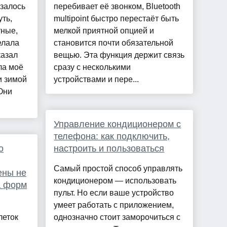
залось
перебивает её звонком, Bluetooth
ть,
multipoint быстро перестаёт быть
тные,
мелкой приятной опцией и
елала
становится почти обязательной
казал
вещью. Эта функция держит связь
ла моё
сразу с несколькими
и зимой
устройствами и пере...
Они
Управление кондиционером с
телефона: как подключить,
о
настроить и пользоваться
Самый простой способ управлять
ены не
кондиционером — использовать
а форм
пульт. Но если ваше устройство
умеет работать с приложением,
леток
однозначно стоит заморочиться с