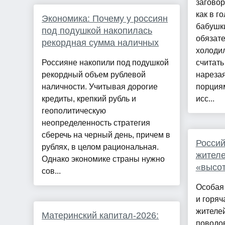
заговор
как в г
Экономика: Почему у россиян
бабушки
под подушкой накопилась
обязате
рекордная сумма наличных
холоди
Россияне накопили под подушкой
считать
рекордный объем рублевой
нареза
наличности. Учитывая дорогие
порция
кредиты, крепкий рубль и
исс...
геополитическую
неопределенность стратегия
сберечь на черный день, причем в
Россий
рублях, в целом рациональная.
жителе
Однако экономике страны нужно
«высот
сов...
Особая
и горяч
жителей
Материнский капитал-2026:
поводов