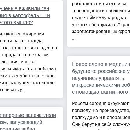
работают спутники связи,
учёные вживили ген
телевещания и наблюдени
ия в картофель — и
планетойМеждународная 
 этого вышло?
учёных обнаружила 25 ра
зарегистрированных фраг
ческий ген ожирения
...
пасти нас от голода
год сотни тысяч людей на
 страдают от нехватки
льствия, и из-за
Новое слово в медици
ния климата эта проблема
будущего: российские 
олько усугубляться. Чтобы
научились управлять
мить растущее население
микроскопическими ро
снизить у...
с помощью магнитного
Роботы сегодня окружают 
повсюду: на производстве,
 впервые запечатлели
полях, дома и в операцио
зм, запускающий
Они берут на себя сложну
рование звёзд