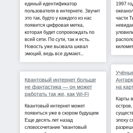
единый идентификатор
1997 го
пользователя в интернете. Звучит
океанол
это так, будто у каждого из нас
части Т
появится цифровая метка,
невида
которая будет сопровождать по
уловил
всей сети. По сути, так и есть.
распол
Новость уже вызвала шквал
километр
эмоций, ведь все думают...
Учёные
Квантовый интернет больше
Антарк
не фантастика — он может
на кар
работать так же, как Wi-Fi
Карты 
Квантовый интернет может
остров,
появиться уже в скором будущем
сущест
Еще десять лет назад
эпоху с
словосочетание “квантовый
разреше