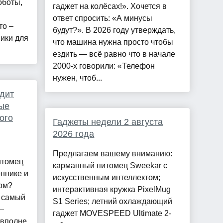
оботы,
гаджет на колёсах!». Хочется в
ответ спросить: «А минусы
то –
будут?». В 2026 году утверждать,
ики для
что машина нужна просто чтобы
ездить — всё равно что в начале
2000-х говорили: «Телефон
нужен, чтоб...
одит
ные
того
Гаджеты недели 2 августа
2026 года
Предлагаем вашему вниманию:
итомец
карманный питомец Sweekar с
ннике и
искусственным интеллектом;
ом?
интерактивная кружка PixelMug
т самый
S1 Series; летний охлаждающий
—
гаджет MOVESPEED Ultimate 2-
 вполне