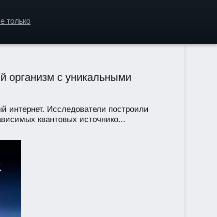
е только
ый организм с уникальными
ый интернет. Исследователи построили
ависимых квантовых источнико...