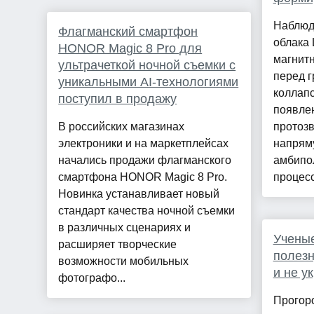
Наблюд
Флагманский смартфон
облака 
HONOR Magic 8 Pro для
магнит
ультрачеткой ночной съемки с
перед 
уникальными AI-технологиями
коллапс
поступил в продажу
появле
В российских магазинах
протоз
электроники и на маркетплейсах
напрям
начались продажи флагманского
амбипо
смартфона HONOR Magic 8 Pro.
процесс
Новинка устанавливает новый
стандарт качества ночной съемки
в различных сценариях и
Учены
расширяет творческие
полезн
возможности мобильных
и не у
фотографо...
Прогоро