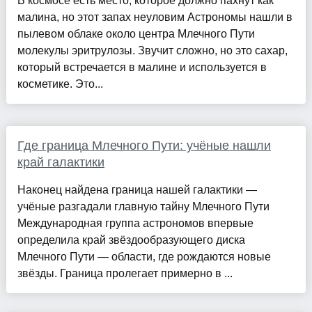
В космосе есть место, которое должно пахнут как
малина, но этот запах неуловим Астрономы нашли в
пылевом облаке около центра Млечного Пути
молекулы эритрулозы. Звучит сложно, но это сахар,
который встречается в малине и используется в
косметике. Это...
Где граница Млечного Пути: учёные нашли
край галактики
Наконец найдена граница нашей галактики —
учёные разгадали главную тайну Млечного Пути
Международная группа астрономов впервые
определила край звёздообразующего диска
Млечного Пути — области, где рождаются новые
звёзды. Граница пролегает примерно в ...