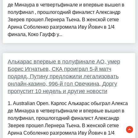
де Минаура в четвертьфинале и впервые вышел в
полуфинал , прошлогодний финалист Александр
Зверев прошел Лернера Тьена. В женской сетке
Арина Соболенко разгромила Иву Йович в 1/4
финала, Коко Гауфф у...
Алькарас впервые в полуфинале AO, умер
Борис Игнатьев, СКА проиграл 5-й матч
подряд, Путину предложили легализовать
онлайн-казино, 996-й гол Овечкина, Доргу
пропустит 10 недель и другие новости
1. Australian Open. Карлос Алькарас обыграл Алекса
де Минаура в четвертьфинале и впервые вышел в
полуфинал, прошлогодний финалист Александр
Зверев прошел Лернера Тьена. В женской сетке
Арина Соболенко разгромила Иву Йович в 1/4