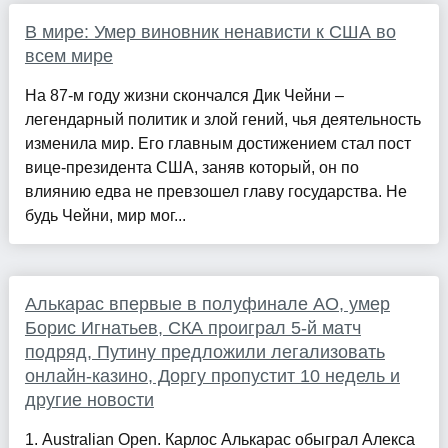
В мире: Умер виновник ненависти к США во
всем мире
На 87-м году жизни скончался Дик Чейни –
легендарный политик и злой гений, чья деятельность
изменила мир. Его главным достижением стал пост
вице-президента США, заняв который, он по
влиянию едва не превзошел главу государства. Не
будь Чейни, мир мог...
Алькарас впервые в полуфинале AO, умер
Борис Игнатьев, СКА проиграл 5-й матч
подряд, Путину предложили легализовать
онлайн-казино, Доргу пропустит 10 недель и
другие новости
1. Australian Open. Карлос Алькарас обыграл Алекса