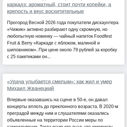
каркадэ: ароматный, стоит почти копейки, а
крепость и вкус восхитительные
Прогород Весной 2026 года покупатели дискаунтера
«Чижик» активно разбирают одну скромную, но
любопытную новинку — чайный напиток Foodfest
Fruit & Berry «Каркаде с яблоком, малиной и
шиповником». При цене около 79 рублей за коробку
с 25 пакетиками он...
«Удача улыбается смелым»: как жил и умер
Михаил Жванецкий
Впервые оказавшись на сцене в 50-е, он давал
концерты вплоть до преклонного возраста. В 2020-м
преградой между ним и слушателями оказались
объявленные на территории России меры по
самоизоляции. Тогда мало кто знал, что юмористу