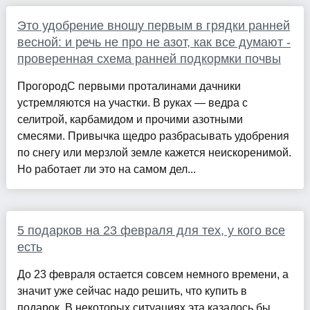
Это удобрение вношу первым в грядки ранней
весной: и речь не про не азот, как все думают -
проверенная схема ранней подкормки почвы
ПрогородС первыми проталинами дачники
устремляются на участки. В руках — ведра с
селитрой, карбамидом и прочими азотными
смесями. Привычка щедро разбрасывать удобрения
по снегу или мерзлой земле кажется неискоренимой.
Но работает ли это на самом дел...
5 подарков на 23 февраля для тех, у кого все
есть
До 23 февраля остается совсем немного времени, а
значит уже сейчас надо решить, что купить в
подарок. В некоторых ситуациях эта казалось бы