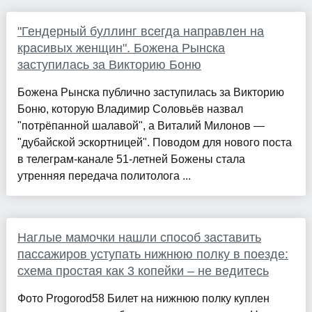
"Гендерный буллинг всегда направлен на
красивых женщин". Божена Рынска
заступилась за Викторию Боню
Божена Рынска публично заступилась за Викторию
Боню, которую Владимир Соловьёв назвал
"потрёпанной шалавой", а Виталий Милонов —
"дубайской эскортницей". Поводом для нового поста
в телеграм-канале 51-летней Божены стала
утренняя передача политолога ...
Наглые мамочки нашли способ заставить
пассажиров уступать нижнюю полку в поезде:
схема простая как 3 копейки – не ведитесь
Фото Progorod58 Билет на нижнюю полку куплен