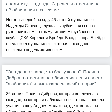
аналитику" Надежды Стрелец и ответили на
её обвинения в сексизме
Несколько дней назад у 46-летней журналистки
Надежды Стрелец случилась публичная ссора с
руководителем по коммуникациям футбольного
клуба ЦСКА Кириллом Брейдо. В ходе спора Брейдо
предложил журналистке, которая последние
несколько недель активно ком...
"Она давно знала, что браку конец". Полина
Диброва ответила на обвинения жены своего
"любовника" и высказалась насчёт "порчи"
36-летняя Полина Диброва, которая вовлечена в
скандал, за которым наблюдает вся страна, приняла
участие в шоу Андрея Малахова, где ответила на
обвинения жены своего "любовника" Романа