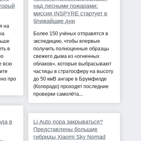
торый
над лесными пожарами:
миссия INSPYRE стартует в
ближайшие дни
я на
на
Более 150 учёных отправятся в
льше
экспедицию, чтобы впервые
еть в
получить полноценные образцы
но
свежего дыма из «огненных
е всю
облаков», которые выбрасывают
ите
частицы в стратосферу на высоту
нно про
до 50 кмВ ангаре в Брумфилде
(Колорадо) проходят последние
проверки самолёта...
ода в
Li Auto пора закрываться?
Представлены большие
гибриды Xiaomi Sky Nomad