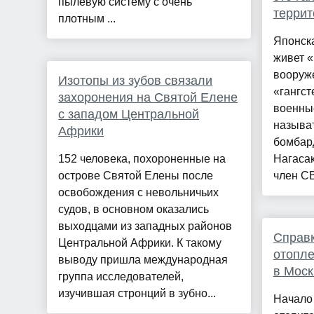
пылевую систему с очень
террит
плотным ...
Японска
живет «
вооруж
Изотопы из зубов связали
«гангст
захоронения на Святой Елене
военны
с западом Центральной
называ
Африки
бомбар
152 человека, похороненные на
Нагасак
острове Святой Елены после
член СВ
освобождения с невольничьих
судов, в основном оказались
выходцами из западных районов
Справк
Центральной Африки. К такому
отопле
выводу пришла международная
в Моск
группа исследователей,
изучившая стронций в зубно...
Начало