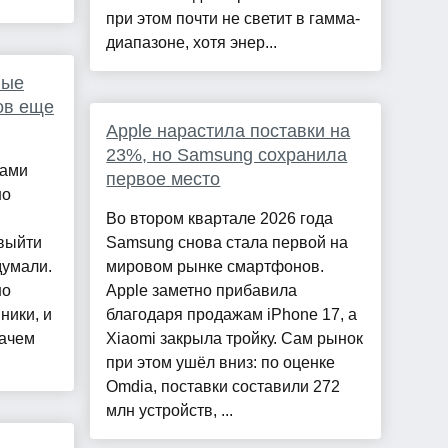
при этом почти не светит в гамма-
диапазоне, хотя энер...
ные
ов еще
Apple нарастила поставки на
23%, но Samsung сохранила
рами
первое место
но
Во втором квартале 2026 года
выйти
Samsung снова стала первой на
думали.
мировом рынке смартфонов.
но
Apple заметно прибавила
ники, и
благодаря продажам iPhone 17, а
зачем
Xiaomi закрыла тройку. Сам рынок
при этом ушёл вниз: по оценке
Omdia, поставки составили 272
млн устройств, ...