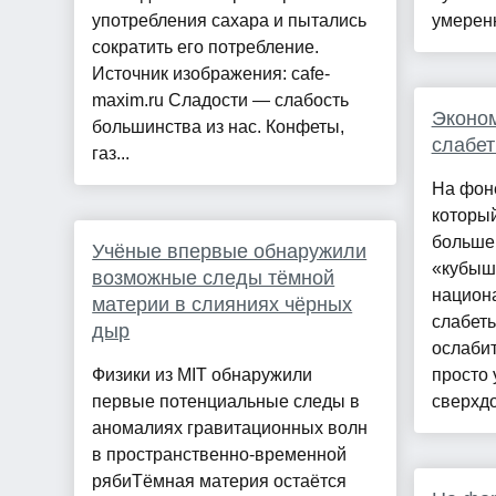
употребления сахара и пытались
умеренн
сократить его потребление.
Источник изображения: cafe-
maxim.ru Сладости — слабость
Эконом
большинства из нас. Конфеты,
слабет
газ...
На фон
который
больше 
Учёные впервые обнаружили
«кубышк
возможные следы тёмной
национ
материи в слияниях чёрных
слабеть
дыр
ослабит
Физики из MIT обнаружили
просто 
первые потенциальные следы в
сверхдо
аномалиях гравитационных волн
в пространственно-временной
рябиТёмная материя остаётся