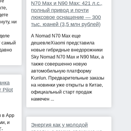
те
N70 Max и N90 Max: 421 л.с.,
те,
полный привод и почти
дете
люксовое оснащение — 300
нуту, ни
тыс. юаней (3,5 млн рублей)
 деле
А Nomad N70 Max еще
т самый
дешевлеXiaomi представила
давно
новые гибридные внедорожники
Sky Nomad N70 Max и N90 Max, а
также совершенно новую
автомобильную платформу
Kunlun. Предварительные заказы
анка
на новинки уже открыты в Китае,
 Pilot
официальный старт продаж
намечен ...
 в App
ми, и
Энергия как у молодой
Т-