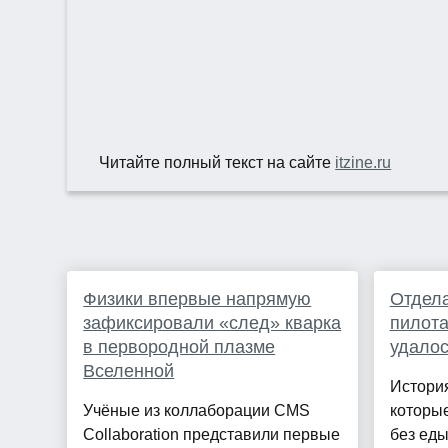
Читайте полный текст на сайте
itzine.ru
Физики впервые напрямую
Отдела
зафиксировали «след» кварка
пилота
в первородной плазме
удалос
Вселенной
История
Учёные из коллаборации CMS
которые
Collaboration представили первые
без еды