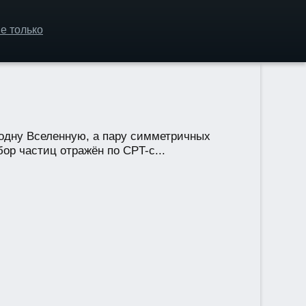
е только
 одну Вселенную, а пару симметричных
бор частиц отражён по CPT-с...