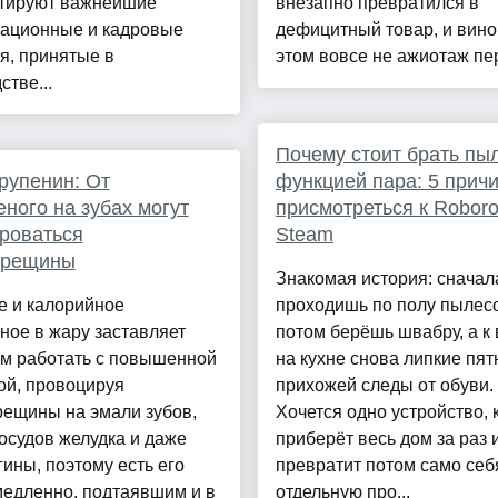
тируют важнейшие
внезапно превратился в
зационные и кадровые
дефицитный товар, и вино
я, принятые в
этом вовсе не ажиотаж пер
стве...
Почему стоит брать пы
рупенин: От
функцией пара: 5 прич
ного на зубах могут
присмотреться к Robor
роваться
Steam
трещины
Знакомая история: сначал
е и калорийное
проходишь по полу пылес
ое в жару заставляет
потом берёшь швабру, а к 
зм работать с повышенной
на кухне снова липкие пятн
ой, провоцируя
прихожей следы от обуви.
рещины на эмали зубов,
Хочется одно устройство, 
осудов желудка и даже
приберёт весь дом за раз 
гины, поэтому есть его
превратит потом само себ
медленно, подтаявшим и в
отдельную про...