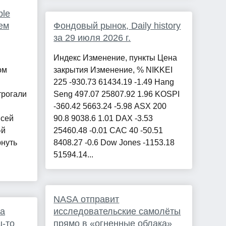
ple
ем
Фондовый рынок, Daily history
за 29 июля 2026 г.
Индекс Изменение, пункты Цена
ом
закрытия Изменение, % NIKKEI
225 -930.73 61434.19 -1.49 Hang
трогали
Seng 497.07 25807.92 1.96 KOSPI
-360.42 5663.24 -5.98 ASX 200
всей
90.8 9038.6 1.01 DAX -3.53
-й
25460.48 -0.01 CAC 40 -50.51
рнуть
8408.27 -0.6 Dow Jones -1153.18
51594.14...
NASA отправит
на
исследовательские самолёты
ц-то
прямо в «огненные облака»