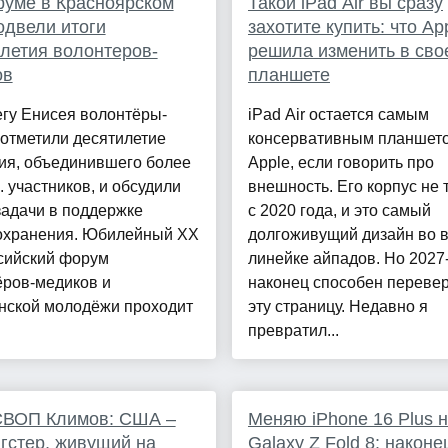
уме в Красноярском
Такой iPad Air вы сразу
одвели итоги
захотите купить: что Ap
летия волонтеров-
решила изменить в сво
ов
планшете
гу Енисея волонтёры-
iPad Air остается самым
отметили десятилетие
консервативным планшет
ия, объединившего более
Apple, если говорить про
. участников, и обсудили
внешность. Его корпус не 
задачи в поддержке
с 2020 года, и это самый
охранения. Юбилейный ХХ
долгоживущий дизайн во 
сийский форум
линейке айпадов. Но 2027
ёров-медиков и
наконец способен переве
нской молодёжи проходит
эту страницу. Недавно я
превратил...
СВОП Климов: США –
Меняю iPhone 16 Plus 
нгстер, живущий на
Galaxy Z Fold 8: наконе