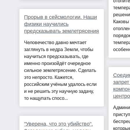
отопите
темпера
решени
Прорыв в сейсмологии. Наши
Каковы
физики научились
отоплен
предсказывать землетрясения
порядо
Человечество давно мечтает
темпер
заглянуть в недра Земли, чтобы
особенн
научиться предсказывать, где
именно произойдёт очередное
сильное землетрясение. Сделать
Соеди
это непросто. Кажется,
запрет
российским учёным удалось если
компон
и не решить эту научную задачу,
центро
то нащупать спосо...
Админи
приступ
беспре
"Уверена, что это убийство".
которые