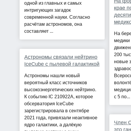
На фор
одной из главных и самых
крае п
интригующих загадок
десяти
современной науки. Согласно
медик
расчётам астрономов, она
составляет ...
На бере
медики 
движен
200 тыс
Астрономы связали нейтрино
новые 
IceCube с пылевой галактикой
здраво
Астрономы нашли новый
Всерос
вероятный класс источников
волонт
высокоэнергетических нейтрино.
медици
К событию IC 210922A, которое
с 5 по...
обсерватория IceCube
зарегистрировала в сентябре
2021 года, привязали неактивное
Член 
ядро галактики, а далёкую
это га