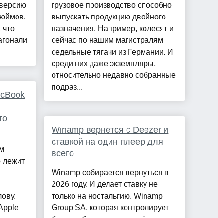
 версию
грузовое производство способно
дюймов.
выпускать продукцию двойного
 что
назначения. Например, колесят и
агонали
сейчас по нашим магистралям
седельные тягачи из Германии. И
среди них даже экземпляры,
относительно недавно собранные
подраз...
acBook
то
Winamp вернётся с Deezer и
ставкой на один плеер для
ем
всего
о лежит
Winamp собирается вернуться в
2026 году. И делает ставку не
лову.
только на ностальгию. Winamp
Apple
Group SA, которая контролирует