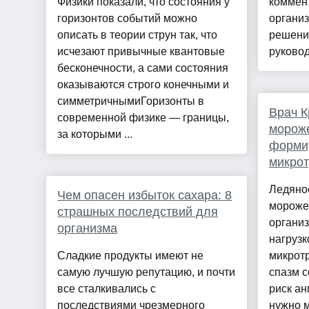
Физики показали, что состояния у
коммен
горизонтов событий можно
органи
описать в теории струн так, что
решени
исчезают привычные квантовые
руковод
бесконечности, а сами состояния
оказываются строго конечными и
симметричнымиГоризонты в
Врач К
современной физике — границы,
мороже
за которыми ...
форми
микро
Ледяно
Чем опасен избыток сахара: 8
морожен
страшных последствий для
органи
организма
нагрузк
Сладкие продукты имеют не
микрот
самую лучшую репутацию, и почти
спазм с
все сталкивались с
риск ан
последствиями чрезмерного
нужно 