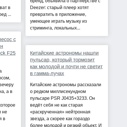
бренд, объявила о партнёрстве с
ват в
Deezer: старый плеер хотят
ед ...
превратить в приложение,
умеющее играть музыку из
стриминга, локальных...
лесос с
ин
ock F25
Китайские астрономы нашли
пульсар, который тормозит
как молодой и почти не светит
а
в гамма-лучах
осом,
вечеру
Китайские астрономы рассказали
а, а в
о редком миллисекундном
пульсаре PSR J0435+3233. Он
которое
ведёт себя не как старая
и не
«раскрученная» нейтронная
я в
звезда, а скорее как гораздо
более молодой и резкий объект. И