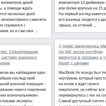
 километров дикой
компактную 13-дюймовую
ы, а помощи ждать
или более крупную на 15 
тся несколько дней.
На первый взгляд кажется,
 легкомоторного самолета
вся разница сводится к ди
ко справился с
экрана, но отличий ...
ием, но и сам смог ...
У Apple закончились M
тво: Спецоперация
Air M5: когда ноутбуки
 систему военного
вернутся в продажу и ч
ления
будет с ценами
чески мы наблюдаем одно
MacBook Air всегда был т
нейших последствий
ноутбуком, который прост
льной военной операции –
на полке и ждет своего
ование нового поколения
покупателя, но сейчас все
ких военачальников».
перевернулось с ног на го
 словами эксперты
Самый доступный лэптоп 