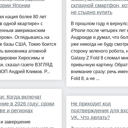
ории Японии
складной смартфон, ко
не стыдно купить
я нация более 80 лет
в одной квартире» с
В прошлом году я вернулс
енным американским
iPhone после четырех лет 
ером». Оглядываясь на
Андроиде и думал, что бо
е базы США, Токио боится
уже никогда не буду смотр
ть виновника атомной
сторону зеленого робота, 
дировки Хиросимы и
Galaxy Z Fold 8 сломал мн
и, сказал газете ВЗГЛЯД
привычную картину. Обрат
ОП Андрей Климов. Р...
внимание сразу: речь име
Fold 8, а не ...
и: Когда включат
ние в 2026 году: сроки
Не приходит код
ве и регионах
подтверждения для вх
VK. Что делать?
 и завершение