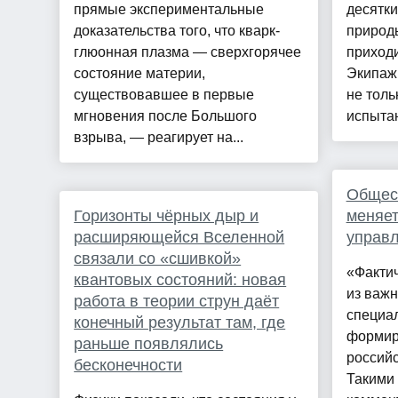
прямые экспериментальные
десятки
доказательства того, что кварк-
природ
глюонная плазма — сверхгорячее
приходи
состояние материи,
Экипаж
существовавшее в первые
не толь
мгновения после Большого
испытан
взрыва, — реагирует на...
Общес
Горизонты чёрных дыр и
меняет
расширяющейся Вселенной
управ
связали со «сшивкой»
«Факти
квантовых состояний: новая
из важ
работа в теории струн даёт
специа
конечный результат там, где
формир
раньше появлялись
российс
бесконечности
Такими