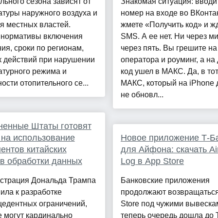
льного сезона зависят от
Знакомая ситуация: вводи
туры наружного воздуха и
номер на входе во ВКонтак
я местных властей.
жмете «Получить код» и ж
 нормативы включения
SMS. А ее нет. Ни через ми
ия, сроки по регионам,
через пять. Вы грешите на
к действий при нарушении
оператора и роуминг, а на
атурного режима и
код ушел в МАКС. Да, в то
ости отопительного се...
МАКС, который на iPhone 
не обновл...
ненные Штаты готовят
 на использование
Новое приложение Т-Б
ентов китайских
для Айфона: скачать Air
в обработки данных
Log в App Store
страция Дональда Трампа
Банковские приложения
ила к разработке
продолжают возвращаться
цедентных ограничений,
Store под чужими вывеска
 могут кардинально
теперь очередь дошла до 