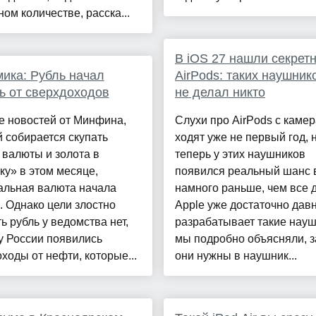
ом количестве, расска...
В iOS 27 нашли секрет
ика: Рубль начал
AirPods: таких наушник
ь от сверхдоходов
не делал никто
е новостей от Минфина,
Слухи про AirPods с каме
 собирается скупать
ходят уже не первый год, 
валюты и золота в
теперь у этих наушников
у» в этом месяце,
появился реальный шанс 
альная валюта начала
намного раньше, чем все 
. Однако цели злостно
Apple уже достаточно дав
ь рубль у ведомства нет,
разрабатывает такие науш
у России появились
мы подробно объясняли, 
ходы от нефти, которые...
они нужны в наушник...