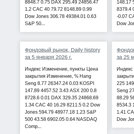
8848.7 0.75 DAX 295.49 24856.47
148.17 
1.2 CAC 40 79.72 8148.89 0.99
8379.4 
Dow Jones 306.78 49384.01 0.63
-0.07 C
S&P 50...
Dow Jon
Фондовый рынок, Daily history
Фондов
за 5 января 2026 г.
за 25 м
Индекс Изменение, пункты Цена
Индекс
закрытия Изменение, % Hang
закрыт
Seng 8.77 26347.24 0.03 KOSPI
225 149
147.89 4457.52 3.43 ASX 200 0.8
Seng 27
8728.6 0.01 DAX 329.35 24868.69
88.29 5
1.34 CAC 40 16.29 8211.5 0.2 Dow
8534.3 
Jones 594.79 48977.18 1.23 S&P
1.41 CA
500 43.58 6902.05 0.64 NASDAQ
Dow Jon
Comp...