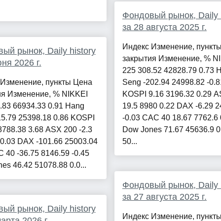
Фондовый рынок, Daily h
за 28 августа 2025 г.
Индекс Изменение, пункт
ый рынок, Daily history
закрытия Изменение, % N
юня 2026 г.
225 308.52 42828.79 0.73 
 Изменение, пункты Цена
Seng -202.94 24998.82 -0.8
ия Изменение, % NIKKEI
KOSPI 9.16 3196.32 0.29 
.83 66934.33 0.91 Hang
19.5 8980 0.22 DAX -6.29 
5.79 25398.18 0.86 KOSPI
-0.03 CAC 40 18.67 7762.6 
8788.38 3.68 ASX 200 -2.3
Dow Jones 71.67 45636.9 
-0.03 DAX -101.66 25003.04
50...
C 40 -36.75 8146.59 -0.45
es 46.42 51078.88 0.0...
Фондовый рынок, Daily h
за 27 августа 2025 г.
ый рынок, Daily history
Индекс Изменение, пункт
арта 2026 г.