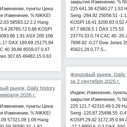
закрытия Изменение, % N
 Изменение, пункты Цена
225 641.38 42580.27 1.53 
ия Изменение, % NIKKEI
Seng -284.92 25058.51 -1.1
2.03 58583.12 2.2 Hang
KOSPI 16.41 3200.83 0.52
5.4 26765.72 0.66 KOSPI
87.7 8826.5 1 DAX 175.53
6083.86 1.91 ASX 200 106
23770.33 0.74 CAC 40 -20.
1.17 DAX 189.69 25175.94
7698.92 -0.27 Dow Jones 3
C 40 39.86 8559.07 0.47
45621.29 0.77 S...
es 307.65 49482.15 0.63
Фондовый рынок, Daily h
за 2 сентября 2025 г.
ый рынок, Daily history
Индекс Изменение, пункт
февраля 2026 г.
закрытия Изменение, % N
 Изменение, пункты Цена
225 121.7 42310.49 0.29 H
ия Изменение, % NIKKEI
Seng -120.87 25496.55 -0.4
.09 57321.09 1.09 Hang
KOSPI 29.42 3172.35 0.94
91.59 26590.32 -1.82
-27.1 8900.6 -0.3 DAX -550