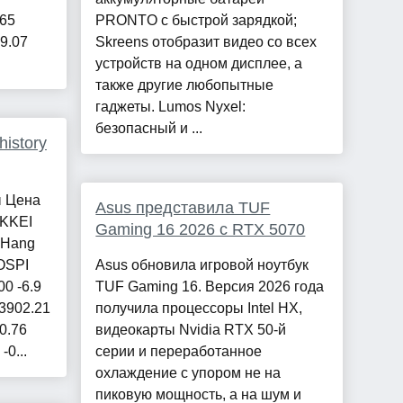
.65
PRONTO с быстрой зарядкой;
49.07
Skreens отобразит видео со всех
устройств на одном дисплее, а
также другие любопытные
гаджеты. Lumos Nyxel:
безопасный и ...
istory
ы Цена
Asus представила TUF
IKKEI
Gaming 16 2026 с RTX 5070
6 Hang
OSPI
Asus обновила игровой ноутбук
00 -6.9
TUF Gaming 16. Версия 2026 года
23902.21
получила процессоры Intel HX,
-0.76
видеокарты Nvidia RTX 50-й
-0...
серии и переработанное
охлаждение с упором не на
пиковую мощность, а на шум и