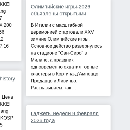
IKKEI
Олимпийские игры-2026
ang
объявлены открытыми
7
X 200
В Италии с масштабной
66
церемонией стартовали XXV
12
зимние Олимпийские игры.
7.16
Основное действо развернулось
на стадионе "Сан-Сиро" в
Милане, а праздник
одновременно охватил горные
кластеры в Кортина-д’Ампеццо,
istory
Предаццо и Ливиньо.
Рассказываем, как ...
ы Цена
IKKEI
Hang
Гаджеты недели 9 февраля
4 KOSPI
2026 года
 5