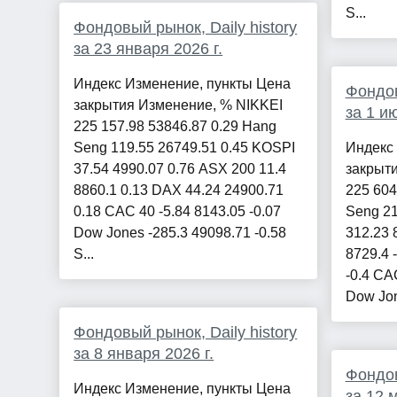
S...
Фондовый рынок, Daily history
за 23 января 2026 г.
Индекс Изменение, пункты Цена
Фондов
закрытия Изменение, % NIKKEI
за 1 и
225 157.98 53846.87 0.29 Hang
Seng 119.55 26749.51 0.45 KOSPI
Индекс
37.54 4990.07 0.76 ASX 200 11.4
закрыт
8860.1 0.13 DAX 44.24 24900.71
225 604
0.18 CAC 40 -5.84 8143.05 -0.07
Seng 21
Dow Jones -285.3 49098.71 -0.58
312.23 
S...
8729.4 
-0.4 CA
Dow Jon
Фондовый рынок, Daily history
за 8 января 2026 г.
Фондов
Индекс Изменение, пункты Цена
за 12 м