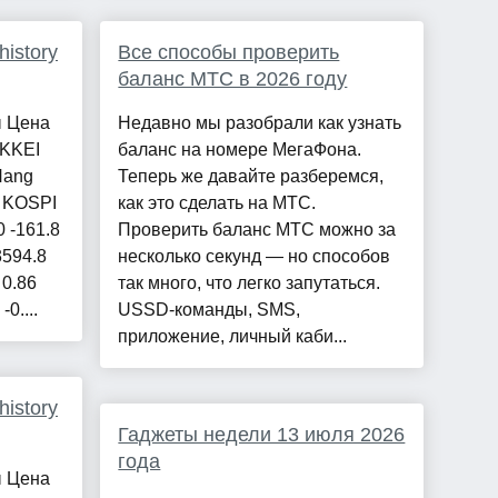
istory
Все способы проверить
баланс МТС в 2026 году
ы Цена
Недавно мы разобрали как узнать
IKKEI
баланс на номере МегаФона.
Hang
Теперь же давайте разберемся,
6 KOSPI
как это сделать на МТС.
0 -161.8
Проверить баланс МТС можно за
3594.8
несколько секунд — но способов
 0.86
так много, что легко запутаться.
0....
USSD-команды, SMS,
приложение, личный каби...
istory
Гаджеты недели 13 июля 2026
года
ы Цена