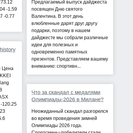
273.12
Предлагаемый выпуск дайджеста
04 -1.59
посвящен Дню святого
7 -0.77
Валентина. В этот день
влюбленные дарят друг другу
подарки, поэтому в нашем
дайджесте мы собрали различные
идеи для полезных и
istory
одновременно памятных
презентов. Представляем вашему
вниманию: спортивн...
ы Цена
IKKEI
Hang
8
Что за скандал с медалями
 ASX
Олимпиады-2026 в Милане?
 -120.25
.23
Неожиданный скандал разгорелся
5.6
во время проведения зимней
Олимпиады 2026 года.
Спортсмены-победители стали