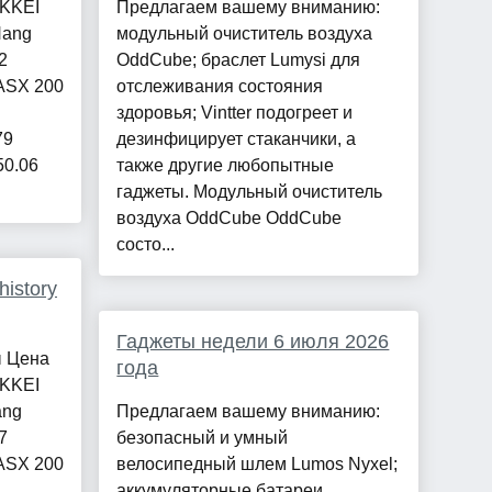
IKKEI
Предлагаем вашему вниманию:
Hang
модульный очиститель воздуха
2
OddCube; браслет Lumysi для
 ASX 200
отслеживания состояния
здоровья; Vintter подогреет и
79
дезинфицирует стаканчики, а
50.06
также другие любопытные
гаджеты. Модульный очиститель
воздуха OddCube OddCube
состо...
istory
Гаджеты недели 6 июля 2026
ы Цена
года
IKKEI
ang
Предлагаем вашему вниманию:
7
безопасный и умный
 ASX 200
велосипедный шлем Lumos Nyxel;
аккумуляторные батареи