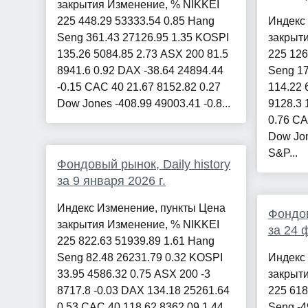
закрытия Изменение, % NIKKEI
225 448.29 53333.54 0.85 Hang
Индекс
Seng 361.43 27126.95 1.35 KOSPI
закрыт
135.26 5084.85 2.73 ASX 200 81.5
225 126
8941.6 0.92 DAX -38.64 24894.44
Seng 17
-0.15 CAC 40 21.67 8152.82 0.27
114.22 
Dow Jones -408.99 49003.41 -0.8...
9128.3 
0.76 CA
Dow Jon
S&P...
Фондовый рынок, Daily history
за 9 января 2026 г.
Индекс Изменение, пункты Цена
Фондов
закрытия Изменение, % NIKKEI
за 24 
225 822.63 51939.89 1.61 Hang
Seng 82.48 26231.79 0.32 KOSPI
Индекс
33.95 4586.32 0.75 ASX 200 -3
закрыт
8717.8 -0.03 DAX 134.18 25261.64
225 618
0.53 CAC 40 118.62 8362.09 1.44
Seng -4