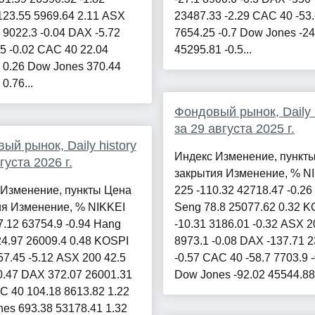
23.55 5969.64 2.11 ASX
23487.33 -2.29 CAC 40 -53
7 9022.3 -0.04 DAX -5.72
7654.25 -0.7 Dow Jones -2
5 -0.02 CAC 40 22.04
45295.81 -0.5...
 0.26 Dow Jones 370.44
0.76...
Фондовый рынок, Daily h
за 29 августа 2025 г.
ый рынок, Daily history
Индекс Изменение, пункт
густа 2026 г.
закрытия Изменение, % N
 Изменение, пункты Цена
225 -110.32 42718.47 -0.2
ия Изменение, % NIKKEI
Seng 78.8 25077.62 0.32 K
7.12 63754.9 -0.94 Hang
-10.31 3186.01 -0.32 ASX 2
4.97 26009.4 0.48 KOSPI
8973.1 -0.08 DAX -137.71 
57.45 -5.12 ASX 200 42.5
-0.57 CAC 40 -58.7 7703.9 
0.47 DAX 372.07 26001.31
Dow Jones -92.02 45544.88 
C 40 104.18 8613.82 1.22
es 693.38 53178.41 1.32