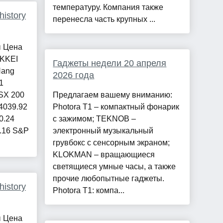
температуру. Компания также
istory
перенесла часть крупных ...
ы Цена
IKKEI
Гаджеты недели 20 апреля
Hang
2026 года
1
ASX 200
Предлагаем вашему вниманию:
24039.92
Photora T1 – компактный фонарик
0.24
с зажимом; TEKNOB –
0.16 S&P
электронный музыкальный
грувбокс с сенсорным экраном;
KLOKMAN – вращающиеся
светящиеся умные часы, а также
прочие любопытные гаджеты.
istory
Photora T1: компа...
ы Цена