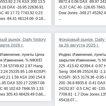
5553.92 2.74 ASX 200 13.5
8972.4 0.06 DAX -89.97 24
0.16 DAX -16.95 22636.91
-0.37 CAC 40 -126.65 7843.
AC 40 17.72 7743.92 0.23
Dow Jones -349.27 45282.4
es -84.41 46124.06 -0.18...
...
ый рынок, Daily history
Фондовый рынок, Daily h
арта 2026 г.
за 26 августа 2025 г.
 Изменение, пункты Цена
Индекс Изменение, пункт
ия Изменение, % NIKKEI
закрытия Изменение, % N
7.34 53749.62 2.87 Hang
225 -413.42 42394.4 -0.97 
2.24 25335.95 1.09 KOSPI
Seng -304.99 25524.92 -1.1
642.21 1.59 ASX 200 154.9
KOSPI -30.5 3179.36 -0.95
1.85 DAX 320.17 22957.08
200 -36.8 8935.6 -0.41 DAX
C 40 102.63 7846.55 1.33
24152.87 -0.5 CAC 40 -133
es 305.43 46429.49 0.66...
7709.81 -1.7 Dow Jones 13
45418.07...