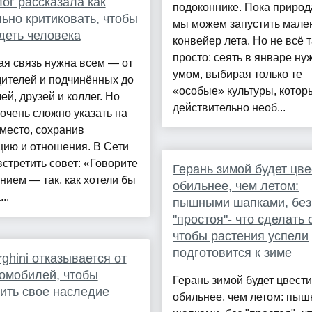
ог рассказала как
подоконнике. Пока природа
ьно критиковать, чтобы
мы можем запустить мале
деть человека
конвейер лета. Но не всё т
просто: сеять в январе ну
я связь нужна всем — от
умом, выбирая только те
ителей и подчинённых до
«особые» культуры, кото
ей, друзей и коллег. Но
действительно необ...
очень сложно указать на
место, сохранив
цию и отношения. В Сети
стретить совет: «Говорите
Герань зимой будет цве
нием — так, как хотели бы
обильнее, чем летом:
..
пышными шапками, без
"простоя"- что сделать 
чтобы растения успели
подготовится к зиме
ghini отказывается от
омобилей, чтобы
Герань зимой будет цвести
ить свое наследие
обильнее, чем летом: пы