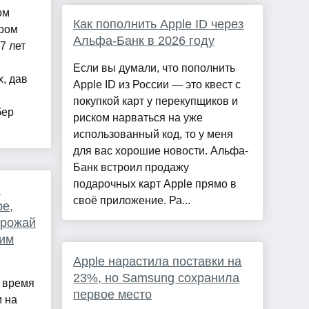
ом
Как пополнить Apple ID через
ером
Альфа-Банк в 2026 году
7 лет
Если вы думали, что пополнить
, дав
Apple ID из России — это квест с
покупкой карт у перекупщиков и
бер
риском нарваться на уже
использованный код, то у меня
для вас хорошие новости. Альфа-
Банк встроил продажу
подарочных карт Apple прямо в
»
своё приложение. Ра...
ре,
урожай
им
Apple нарастила поставки на
23%, но Samsung сохранила
 время
первое место
и на