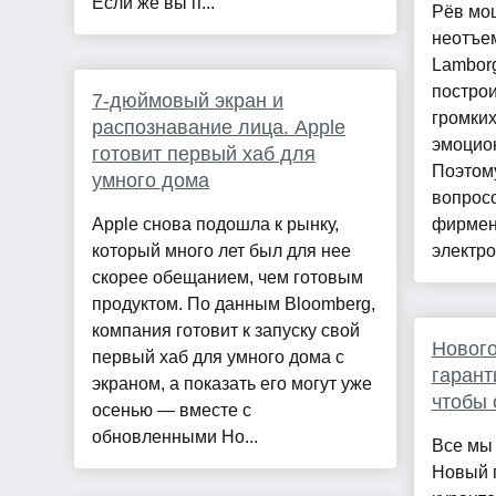
Если же вы п...
Рёв мо
неотъе
Lamborg
постро
7-дюймовый экран и
громких
распознавание лица. Apple
эмоцио
готовит первый хаб для
Поэтом
умного дома
вопросо
Apple снова подошла к рынку,
фирмен
который много лет был для нее
электрот
скорее обещанием, чем готовым
продуктом. По данным Bloomberg,
компания готовит к запуску свой
Нового
первый хаб для умного дома с
гарант
экраном, а показать его могут уже
чтобы 
осенью — вместе с
обновленными Ho...
Все мы
Новый г