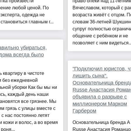
тка произвести
право опеки над 11-летни
ение любой ценой. По
Вячеславом, который с ра
эксперта, одежда не
возраста живёт с отцом. П
становиться главным г...
словам 36-летней Шукшино
супруг полностью огранич
общение с ребёнком и не
позволяет с ним видеться..
авильно убираться,
дома всегда было
"Подключил юристов, 
 квартиру в чистоте
лишить сына".
и без ежедневной
Основательница бренда
ьной уборки Как бы мы ни
Russe Анастасия Рома
сь, каждый день наши
объявила о разрыве с
ановятся все грязнее. Мы
миллионером Марком
м грязь с улицы вместе с
Гарбером
 с нас постоянно летят
и кожи и волос, а во время
Основательница бренда A 
роня...
Russe Анастасия Романцо