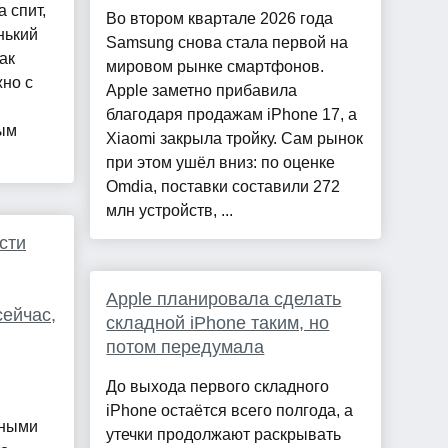
 спит,
Во втором квартале 2026 года
нький
Samsung снова стала первой на
ак
мировом рынке смартфонов.
жно с
Apple заметно прибавила
благодаря продажам iPhone 17, а
рым
Xiaomi закрыла тройку. Сам рынок
при этом ушёл вниз: по оценке
Omdia, поставки составили 272
млн устройств, ...
сти
Apple планировала сделать
сейчас,
складной iPhone таким, но
потом передумала
До выхода первого складного
iPhone остаётся всего полгода, а
шными
утечки продолжают раскрывать