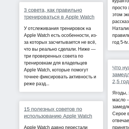
куранто
просто 
3 совета, как правильно
этом эк
тренироваться в Apple Watch
рассказ
У отслеживания тренировок на
Наталия
Apple Watch есть особенности, из-
правиль
за которых засчитывается не всё,
год 5-tv.
что вы реально сделали. Ниже —
три проверенных совета по
тренировкам для владельцев
Что ну
Apple Watch, которые помогут
замедл
точнее фиксировать активность и
2,5 го
реже разд...
Ягоды, 
масло 
замедл
15 полезных советов по
Серое в
использованию Apple Watch
отвечае
Apple Watch давно перестали
принят