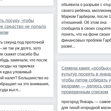
объявила о разрыве с отц
своего ребёнка, миллион
Марком Гарбером, после 1
ть посуду, чтобы
отношений. Об этом она
е средство не попало
сообщила в своих соцсетях
низм
понять, что на фоне своих
финансовых проблем Гар
ь секунд под проточной
разве...
 не так уж долго, зато
к скажет спасибо Вы
ибудь замечали, что после
осуды на тарелках
Семена каких «особых
ся едва уловимый
культур посеять в янва
ий налет? Большинство из
чтобы летом собирать 
обращает на это внимания,
ведрами — делюсь сво
суда выгл...
проверенным списком
прогород Январь — самое
для тихой огородной маги