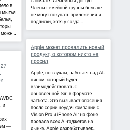
сломался Семейный доступ.
дело в
Члены семейной группы больше
я мытья
не могут покупать приложения и
белья,
подписки, хотя у созда...
аторы
 можн...
Apple может провалить новый
продукт, о котором никто не
просил
 27
,
Apple, по слухам, работает над AI-
ои
пином, который будет
взаимодействовать с
обновлённой Siri в формате
 WWDC
чатбота. Это вызывает опасения
, и
после серии неудач компании с
Vision Pro и iPhone Air на фоне
оих
провала всех AI-гаджетов на
тем —
рынке. Apple разрабатывает...