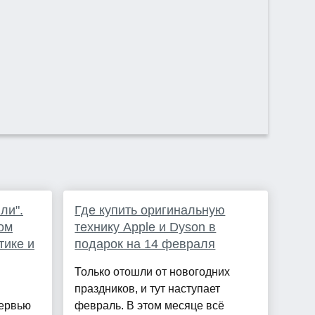
ли".
Где купить оригинальную
ом
технику Apple и Dyson в
тике и
подарок на 14 февраля
Только отошли от новогодних
праздников, и тут наступает
тервью
февраль. В этом месяце всё