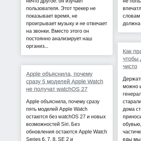
нечто другое: он изучает
не попы
пользователя. Этот трекер не
впечатл
показывает время, не
словам 
проигрывает музыку и не отвечает
должна 
на звонки. Вместо этого он
постоянно анализирует наш
организ...
Как пр
чтобы 
чисто
Apple объяснила, почему
Держать
сразу 5 моделей Apple Watch
можно 
не получат watchOS 27
генерал
Apple объяснила, почему сразу
старали
пять моделей Apple Watch
дома ст
остаются без watchOS 27 и новых
приноси
возможностей Siri. Без
обувью,
обновления остаются Apple Watch
частичк
Series 6, 7, 8, SE 2 и
еды мы 