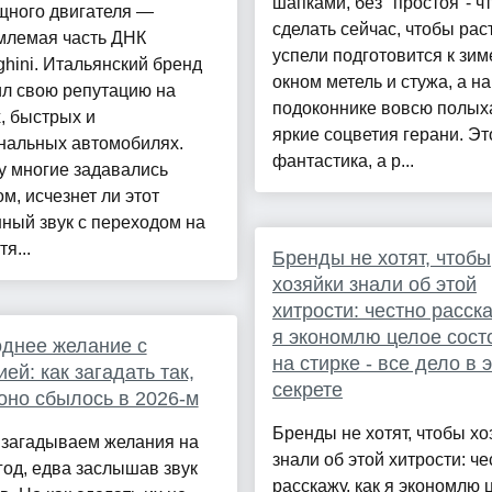
шапками, без "простоя"- ч
щного двигателя —
сделать сейчас, чтобы рас
млемая часть ДНК
успели подготовится к зим
hini. Итальянский бренд
окном метель и стужа, а н
ил свою репутацию на
подоконнике вовсю полых
, быстрых и
яркие соцветия герани. Эт
нальных автомобилях.
фантастика, а р...
у многие задавались
м, исчезнет ли этот
ный звук с переходом на
я...
Бренды не хотят, чтобы
хозяйки знали об этой
хитрости: честно расска
я экономлю целое сост
днее желание с
на стирке - все дело в 
ией: как загадать так,
секрете
оно сбылось в 2026-м
Бренды не хотят, чтобы хо
 загадываем желания на
знали об этой хитрости: че
од, едва заслышав звук
расскажу, как я экономлю 