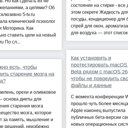
в. Но как сделать их не
состояние на стирке - все 
желаниями, а целями? Об
этом секрете Жидкость дл
склюзивно 5-tv.ru
посуды, кондиционер для 
ала клинический психолог
спрей для окон, ароматиз
 Моторина. Как
для воздуха — этот список
но ставить цели на новый
ru По сл...
Как установить и
протестировать macOS
жно есть, чтобы
Beta рядом с macOS 26
ить старение мозга на
чтобы не повредить св
да?
файлы и данные
зелень, орехи и оливковое
С момента конференции
— основа диеты для
прошло чуть более месяца
ения старения мозга
Apple наконец выпустила
ещество мозга, которое
публичные бета-версии св
т за память, мышление и
новых операционных сис
ие решений, неизбежно