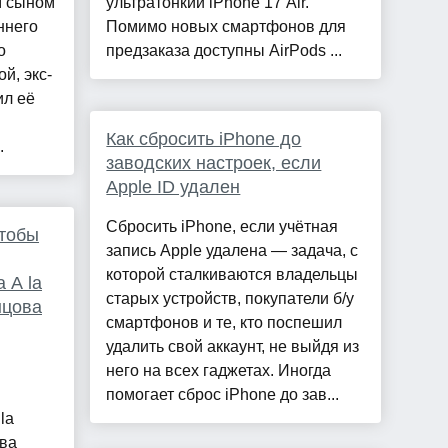
м сыном
ультратонкий iPhone 17 Air.
ннего
Помимо новых смартфонов для
о
предзаказа доступны AirPods ...
й, экс-
ил её
Как сбросить iPhone до
.
заводских настроек, если
Apple ID удален
Сбросить iPhone, если учётная
чтобы
запись Apple удалена — задача, с
которой сталкиваются владельцы
 A la
старых устройств, покупатели б/у
нцова
смартфонов и те, кто поспешил
удалить свой аккаунт, не выйдя из
него на всех гаджетах. Иногда
помогает сброс iPhone до зав...
la
ва