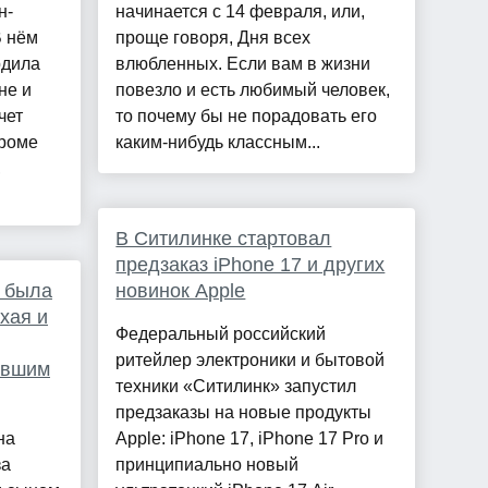
н-
начинается с 14 февраля, или,
В нём
проще говоря, Дня всех
рдила
влюбленных. Если вам в жизни
не и
повезло и есть любимый человек,
чет
то почему бы не порадовать его
Кроме
каким-нибудь классным...
,
В Ситилинке стартовал
предзаказ iPhone 17 и других
а была
новинок Apple
хая и
Федеральный российский
ритейлер электроники и бытовой
ывшим
техники «Ситилинк» запустил
предзаказы на новые продукты
на
Apple: iPhone 17, iPhone 17 Pro и
за
принципиально новый