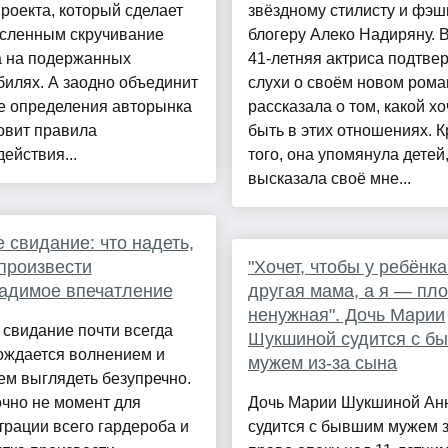
роекта, который сделает
звёздному стилисту и фэш
сленным скручивание
блогеру Алеко Надиряну. 
а на подержанных
41-летняя актриса подтве
илях. А заодно объединит
слухи о своём новом рома
е определения авторынка
рассказала о том, какой хо
овит правила
быть в этих отношениях. 
ействия...
того, она упомянула детей
высказала своё мне...
 свидание: что надеть,
произвести
"Хочет, чтобы у ребёнк
адимое впечатление
другая мама, а я — пло
ненужная". Дочь Марии
свидание почти всегда
Шукшиной судится с б
ождается волнением и
мужем из-за сына
м выглядеть безупречно.
очно не момент для
Дочь Марии Шукшиной Ан
рации всего гардероба и
судится с бывшим мужем 