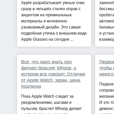
Apple разрабатывает умные очки
законоп
сразу в четырёх стилях оправ с
бессмы
акцентом на премиальные
пробег
материалы и мгновенно
автомоб
узнаваемый дизайн. Это самая
базовы
подробная утечка о внешнем виде
и устан
Apple Glasses на сегодня ...
взаимод
Все, что надо знать про
Первое
фитнес-браслет Whoop, о
чтобы 
котором все говорят. Отличия
неизгл
от Apple Watch, экран, цена,
Первое 
подписка
сопров
Пока Apple Watch следит за
желание
уведомлениями, шагами и
И это т
пульсом, браслет Whoop делает
демонст