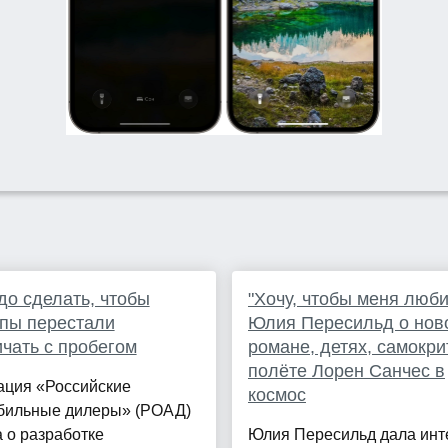
до сделать, чтобы
"Хочу, чтобы меня люби
пы перестали
Юлия Пересильд о нов
чать с пробегом
романе, детях, самокри
полёте Лорен Санчес в
ация «Российские
космос
бильные дилеры» (РОАД)
 о разработке
Юлия Пересильд дала ин