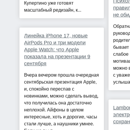
Психол
Купертино уже готовят
правил
масштабный редизайн, к...
не оби
Обратна
руковод
Линейка iPhone 17, новые
родител
AirPods Pro и три модели
бывает 
Apple Watch: что Apple
слабое 
показала на презентации 9
мотива
сентября
можно в
Вчера вечером прошла очередная
с уваже
сентябрьская презентация Apple,
услыша.
и, спокойно переспав с
новинками, можно сделать вывод,
что получилась она достаточно
Lambor
неплохой. Айфоны в целом
электр
интересные, хоть и дорогие, часы
сохран
стали лучше, а наушники умнее.