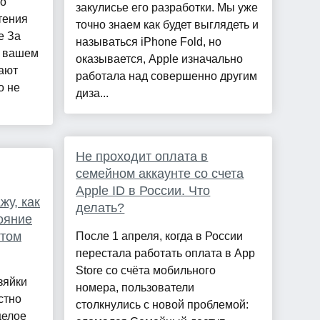
то
закулисье его разработки. Мы уже
тения
точно знаем как будет выглядеть и
е За
называться iPhone Fold, но
а вашем
оказывается, Apple изначально
ают
работала над совершенно другим
о не
диза...
Не проходит оплата в
семейном аккаунте со счета
Apple ID в России. Что
жу, как
делать?
ояние
этом
После 1 апреля, когда в России
перестала работать оплата в App
Store со счёта мобильного
зяйки
номера, пользователи
стно
столкнулись с новой проблемой:
целое