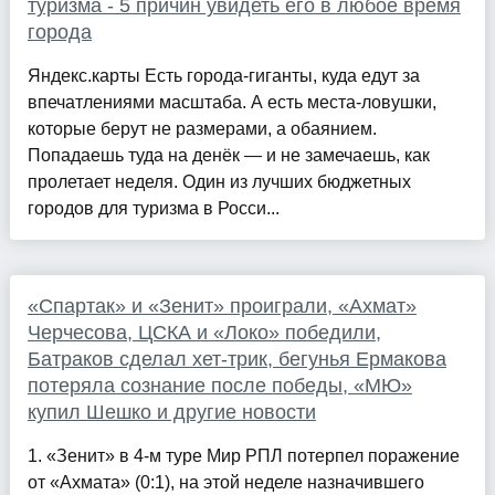
туризма - 5 причин увидеть его в любое время
города
Яндекс.карты Есть города-гиганты, куда едут за
впечатлениями масштаба. А есть места-ловушки,
которые берут не размерами, а обаянием.
Попадаешь туда на денёк — и не замечаешь, как
пролетает неделя. Один из лучших бюджетных
городов для туризма в Росси...
«Спартак» и «Зенит» проиграли, «Ахмат»
Черчесова, ЦСКА и «Локо» победили,
Батраков сделал хет-трик, бегунья Ермакова
потеряла сознание после победы, «МЮ»
купил Шешко и другие новости
1. «Зенит» в 4-м туре Мир РПЛ потерпел поражение
от «Ахмата» (0:1), на этой неделе назначившего