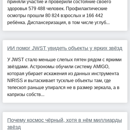
приняли участие и проверили состояние своего
здоровья 579 488 человек. Профилактические
осмотры прошли 80 824 взрослых и 166 442
ребёнка. Диспансеризация, в том числе углуб...
ИИ помог JWST увидеть объекты у ярких звёзд
У JWST стало меньше слепых пятен рядом с яркими
звёздами. Астрономы обучили систему AMIGO,
которая убирает искажения из данных инструмента
NIRISS и вытаскивает тусклые объекты там, где
телескоп раньше упирался не в размер зеркала, а в
капризы собств...
Почему космос чёрный, хотя в нём миллиарды
звёзд