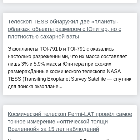
Телескоп TESS обнаружил две «планеты-
облака»: объекты размером с Юпитер, но с
плотностью сахарной ваты
Экзопланеты TOI-791 b и TOI-791 c оказались
настолько разреженными, что их масса составляет
лишь 3% и 5,9% массы Юпитера при схожих
размерахДанные космического телескопа NASA
TESS (Transiting Exoplanet Survey Satellite — спутник
для поиска экзоплане...
Космический телескоп Fermi-LAT провёл самое
точное измерение «оптической толщи
Вселенной» за 15 лет наблюдений