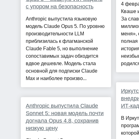
4 февр
с упором на безопасность
Кваше и
Anthropic выпустила языковую
За слав
модель Claude Opus 5. По уровню
миллио
производительности LLM
меня», 
приблизилась к флагманской
полная 
Claude Fable 5, но выполнение
история
сопоставимых задач обходится
неизбы
вдвое дешевле. Модель стала
родился
основной для подписки Claude
Max и наиболее произво...
Иркутс
внедри
Anthropic выпустила Claude
ИТ-кад
Sonnet 5: новая модель почти
В Иркут
догнала Opus 4.8, сохранив
програ
низкую цену
которо