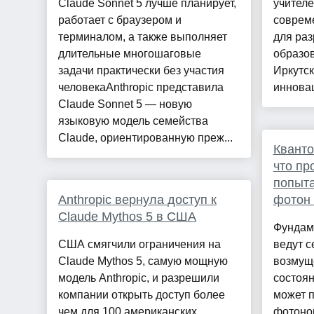
Claude Sonnet 5 лучше планирует,
учител
работает с браузером и
соврем
терминалом, а также выполняет
для раз
длительные многошаговые
образов
задачи практически без участия
Иркутск
человекаAnthropic представила
инновац
Claude Sonnet 5 — новую
языковую модель семейства
Claude, ориентированную преж...
Кванто
что пр
попыта
Anthropic вернула доступ к
фотон
Claude Mythos 5 в США
Фундам
США смягчили ограничения на
ведут с
Claude Mythos 5, самую мощную
возмущ
модель Anthropic, и разрешили
состоян
компании открыть доступ более
может 
чем для 100 американских
фотоно