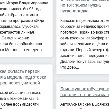
аля Игорю Владимировичу
не тот: зачем нужна
сполнилось бы 93 года.
пусконаладка
ой актёра, знакомого
нам по программе «Жди
Кинозал в цокольном этаж
скрывалась глубокая,
собрали за неделю: проек
контрастов личная
потолком, экран во всю сте
.Семья и корни:
семь колонок, сабвуфер в 
вная боль войныКваша
кабели заложили ещё на с
 в Москве, но его детст...
отделки. Первый вечер с 
заканчивается недоумени
Диалоги тонут, взрывы гудя
что дреб...
кая область первой
ла модель подготовки
ров через учителей
Брянскую автобусную с
ской области началась
наполняют новыми ма
мма «Техноматика», в
й более восьмидесяти
Автобусная схема Брянск