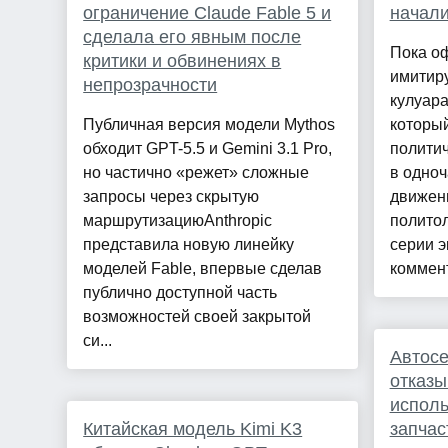
ограничение Claude Fable 5 и
начали
сделала его явным после
Пока о
критики и обвинениях в
имитиру
непрозрачности
кулуара
Публичная версия модели Mythos
которы
обходит GPT-5.5 и Gemini 3.1 Pro,
полити
но частично «режет» сложные
в одноч
запросы через скрытую
движен
маршрутизациюAnthropic
политол
представила новую линейку
серии 
моделей Fable, впервые сделав
коммент
публично доступной часть
возможностей своей закрытой
си...
Автос
отказы
исполь
Китайская модель Kimi K3
запчас