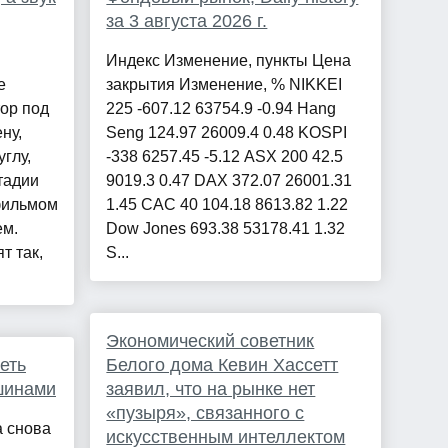
за 3 августа 2026 г.
Индекс Изменение, пункты Цена
е
закрытия Изменение, % NIKKEI
тор под
225 -607.12 63754.9 -0.94 Hang
ну,
Seng 124.97 26009.4 0.48 KOSPI
углу,
-338 6257.45 -5.12 ASX 200 42.5
тадии
9019.3 0.47 DAX 372.07 26001.31
фильмом
1.45 CAC 40 104.18 8613.82 1.22
ем.
Dow Jones 693.38 53178.41 1.32
т так,
S...
Экономический советник
еть
Белого дома Кевин Хассетт
шинами
заявил, что на рынке нет
«пузыря», связанного с
а снова
искусственным интеллектом