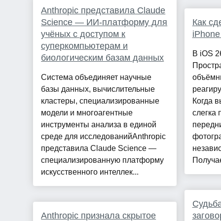
Anthropic представила Claude
Science — ИИ-платформу для
Как сд
учёных с доступом к
iPhone
суперкомпьютерам и
В iOS 2
биологическим базам данных
Простр
Система объединяет научные
объёмн
базы данных, вычислительные
реагиру
кластеры, специализированные
Когда в
модели и многоагентные
слегка 
инструменты анализа в единой
передн
среде для исследованийAnthropic
фотогр
представила Claude Science —
независ
специализированную платформу
Получае
искусственного интеллек...
Судьба
Anthropic признала скрытое
загово