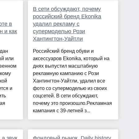
В сети обсуждают, почему
российский бренд Ekonika
рте в
удалил рекламу с
н и как
супермоделью Рози
Хантингтон-Уайтли
ждан
Российский бренд обуви и
ый или
аксессуаров Ekonika, который на
твенном
днях выпустил масштабную
 кому
рекламную кампанию с Рози
кой
Хантингтон-Уайтли, удалил все
тся и
фото со супермоделью из своих
ить
соцсетей. В сети обсуждают,
вая
почему это произошло.Рекламная
кампания с 39-летней з...
 а звук
Фондовый рынок, Daily history