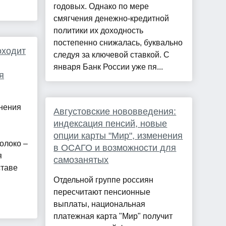
годовых. Однако по мере
смягчения денежно-кредитной
политики их доходность
постепенно снижалась, буквально
оходит
следуя за ключевой ставкой. С
января Банк России уже пя...
я
нения
Августовские нововведения:
индексация пенсий, новые
опции карты "Мир", изменения
олоко –
в ОСАГО и возможности для
я
самозанятых
ставе
Отдельной группе россиян
пересчитают пенсионные
выплаты, национальная
платежная карта "Мир" получит