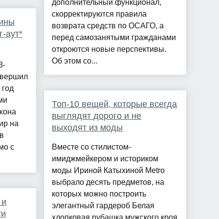
дополнительный функционал,
скорректируются правила
лины
возврата средств по ОСАГО, а
-аут*
перед самозанятыми гражданами
откроются новые перспективы.
Об этом со...
3-
овершил
 год
ми
Топ-10 вещей, которые всегда
жона
выглядят дорого и не
ир на
выходят из моды
в
мо с
Вместе со стилистом-
имиджмейкером и историком
моды Ириной Катыхиной Metro
выбрало десять предметов, на
которых можно построить
 и
элегантный гардероб Белая
ти
хлопковая рубашка мужского кроя