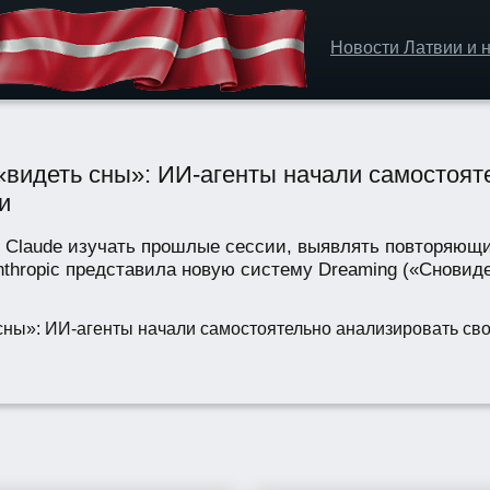
Новости Латвии и н
 «видеть сны»: ИИ-агенты начали самостоя
и
м Claude изучать прошлые сессии, выявлять повторяющ
thropic представила новую систему Dreaming («Сновиде