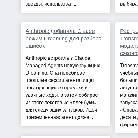
звезды: использоват...
выбира
Anthropic добавила Claude
Распро
режим Dreaming для разбора
Tronsm
ошибок
модель
сэконо
Anthropic встроила в Claude
Managed Agents новую функцию
Tronsma
Dreaming. Она перебирает
учебный
прошлые сессии агента, ищет
большим
повторяющиеся промахи и
август
удачные ходы, а затем собирает
магазин
из этого текстовые «плейбуки»
запуск
для следующих запусков. Идея
«Снова 
приземлённая: агент долже...
десяти
фирменн