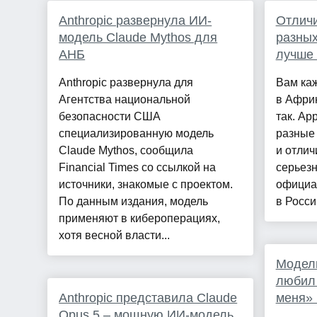
Anthropic развернула ИИ-
Отличи
модель Claude Mythos для
разных
АНБ
лучше 
Anthropic развернула для
Вам каж
Агентства национальной
в Африк
безопасности США
так. Ap
специализированную модель
разные 
Claude Mythos, сообщила
и отлич
Financial Times со ссылкой на
серьезн
источники, знакомые с проектом.
официа
По данным издания, модель
в Россию
применяют в кибероперациях,
хотя весной власти...
Модель
любил
Anthropic представила Claude
меня» 
Opus 5 – мощную ИИ-модель