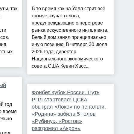
ты, так
В то время как на Уолл-стрит всё
я
громче звучат голоса,
предупреждающие о перегреве
сти
рынка искусственного интеллекта,
сов,
Белый дом занял принципиально
ия,
иную позицию. В четверг, 30 июля
атных
2026 года, директор
Национального экономического
совета США Кевин Хасс...
вый
Фонбет Кубок России. Путь
РПЛ стартовал! ЦСКА
й год
обыграл «Локо» по пенальти,
о время
«Родина» забила 5 голов
ельно
«Рубину», «Ростов»
разгромил «Акрон»
 под