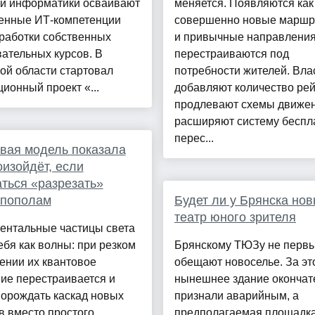
ей информатики осваивают
меняется. Появляются как
енные ИТ-компетенции
совершенно новые маршру
работки собственных
и привычные направлени
ательных курсов. В
перестраиваются под
ой области стартовал
потребности жителей. Вла
ионный проект «...
добавляют количество рей
продлевают схемы движен
расширяют систему беспл
перес...
вая модель показала
оизойдёт, если
ться «разрезать»
 пополам
Будет ли у Брянска но
театр юного зрителя
ентальные частицы света
ебя как волны: при резком
Брянскому ТЮЗу не первы
ении их квантовое
обещают новоселье. За эт
ие перестраивается и
нынешнее здание окончат
порождать каскад новых
признали аварийным, а
в вместо простого
предполагаемая площадка