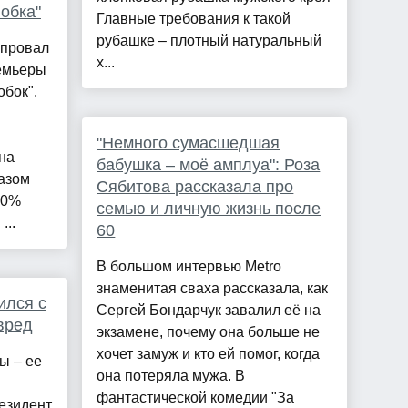
обка"
Главные требования к такой
рубашке – плотный натуральный
 провал
х...
ремьеры
обок".
"Немного сумасшедшая
на
бабушка – моё амплуа": Роза
азом
Сябитова рассказала про
90%
семью и личную жизнь после
...
60
В большом интервью Metro
знаменитая сваха рассказала, как
ился с
Сергей Бондарчук завалил её на
вред
экзамене, почему она больше не
хочет замуж и кто ей помог, когда
ы – ее
она потеряла мужа. В
фантастической комедии "За
резидент