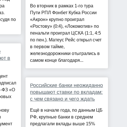
ра
Во вторник в рамках 1-го тура
з.
Пути РПЛ Фонбет Кубка России
судя по
«Акрон» крупно проиграл
«Ростову» (0:4), «Локомотив» по
пенальти проиграл ЦСКА (1:1, 4:5
по пен.). Матеус Рейс открыл счет
в первом тайме,
о
железнодорожники отыгрались в
ют в
самом конце благодаря...
дент
одписал
Российские банки неожиданно
2-ФЗ «О
повышают ставки по вкладам:
ровых
с чем связано и чего ждать
нову
Ещё в начале года, по данным ЦБ
я
РФ, крупные банки в среднем
кумент
предлагали вклады выше 15%