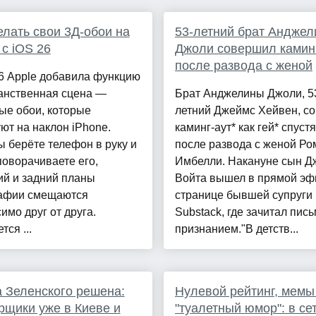
елать свои 3Д-обои на
53-летний брат Андже
 с iOS 26
Джоли совершил каминг
после развода с женой
6 Apple добавила функцию
анственная сцена —
Брат Анджелины Джоли, 5
ые обои, которые
летний Джеймс Хейвен, с
ют на наклон iPhone.
каминг-аут* как гей* спустя
ы берёте телефон в руку и
после развода с женой Ро
поворачиваете его,
Имбелли. Накануне сын Д
ий и задний планы
Войта вышел в прямой эф
афии смещаются
странице бывшей супруги 
имо друг от друга.
Substack, где зачитал пись
тся ...
признанием."В детств...
 Зеленского решена:
Нулевой рейтинг, мемы
рщики уже в Киеве и
"туалетный юмор": в се