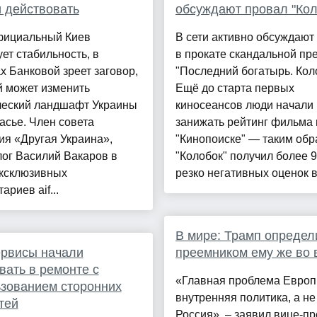
 действовать
обсуждают провал "Кол
фициальный Киев
В сети активно обсуждают
ет стабильность, в
в прокате скандальной п
х Банковой зреет заговор,
"Последний богатырь. Кол
й может изменить
Ещё до старта первых
ческий ландшафт Украины
киносеансов люди начали
асье. Член совета
занижать рейтинг фильма 
ия «Другая Украина»,
"Кинопоиске" — таким обр
ог Василий Вакаров в
"Колобок" получил более 
эксклюзивных
резко негативных оценок в 
ариев aif...
В мире: Трамп определ
ервисы начали
преемником ему же во 
вать в ремонте с
«Главная проблема Европ
зованием сторонних
внутренняя политика, а не
тей
Россия», – заявил вице-п