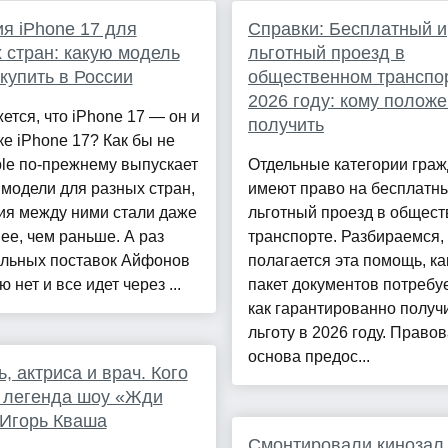
я iPhone 17 для
Справки: Бесплатный и
 стран: какую модель
льготный проезд в
купить в России
общественном транспо
2026 году: кому положе
ется, что iPhone 17 — он и
получить
е iPhone 17? Как бы не
ple по-прежнему выпускает
Отдельные категории гра
модели для разных стран,
имеют право на бесплатн
ия между ними стали даже
льготный проезд в общес
ее, чем раньше. А раз
транспорте. Разбираемся,
льных поставок Айфонов
полагается эта помощь, ка
 нет и все идет через ...
пакет документов потребуе
как гарантированно получ
льготу в 2026 году. Право
основа предос...
, актриса и врач. Кого
 легенда шоу «Жди
Игорь Кваша
Смонтировали кинозал,