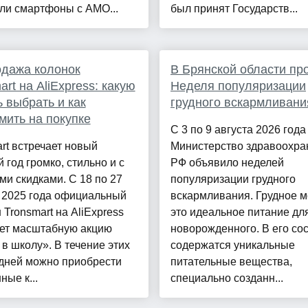
ли смартфоны с AMO...
был принят Государств...
дажа колонок
В Брянской области пр
art на AliExpress: какую
Неделя популяризации
 выбрать и как
грудного вскармливани
мить на покупке
С 3 по 9 августа 2026 года
rt встречает новый
Министерство здравоохра
 год громко, стильно и с
РФ объявило неделей
и скидками. С 18 по 27
популяризации грудного
а 2025 года официальный
вскармливания. Грудное м
 Tronsmart на AliExpress
это идеальное питание дл
ает масштабную акцию
новорожденного. В его со
в школу». В течение этих
содержатся уникальные
 дней можно приобрести
питательные вещества,
ые к...
специально созданн...