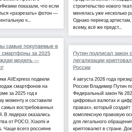
Физики показали, что если
строительство нового теат
ться «разрезать» фотон —
менялась уже несколько ра
нтальную ч...
Однако переезд артистам, 
всему, всё же предст...
ны самые покупаемые в
 смартфоны за 2025
Путин подписал закон 
аждая модель —
легализации криптовал
р!
России
ки AliExpress подвели
4 августа 2026 года прези
продаж смартфонов на
России Владимир Путин п
ме за 2025 год к
Федеральный закон № 28
му моменту и составили
цифровых валютах и циф
г самых востребованных
правах», который создаёт
. В лидерах оказались
комплексную правовую ос
тва от POCO, Xiaomi и
для легального обращени
. Чаще всего россияне
криптовалют в стране. До