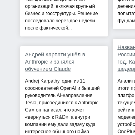
организаций, включая крупный
деления
бизнес и госструктуры. Решение
попыта
последовало через две недели
фундаме
после фактической...
Назва
Андрей Карпати ушёл в
России
Anthropic и занялся
год. К
обучением Claude
шедев
Andrej Karpathy, один из 11
Аналити
сооснователей OpenAI и бывший
итоги 
руководитель AI-направления
платфор
Tesla, присоединился к Anthropic.
текуще
Сам он написал, что хочет
рейтин
«вернуться к R&D», а внутри
моделей
компании ему дали задачу куда
устройс
интереснее обычного найма
OnePlus