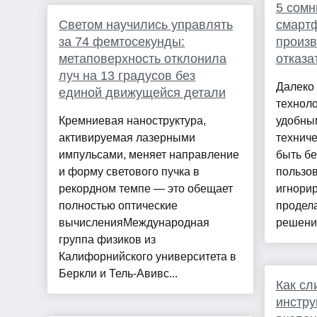
5 сомн
Светом научились управлять
смартф
за 74 фемтосекунды:
произ
метаповерхность отклонила
отказа
луч на 13 градусов без
Далеко
единой движущейся детали
технол
Кремниевая наноструктура,
удобным
активируемая лазерными
техниче
импульсами, меняет направление
быть бе
и форму светового пучка в
пользов
рекордном темпе — это обещает
игнорир
полностью оптические
продел
вычисленияМеждународная
решения
группа физиков из
Калифорнийского университета в
Беркли и Тель-Авивс...
Как сл
инстру