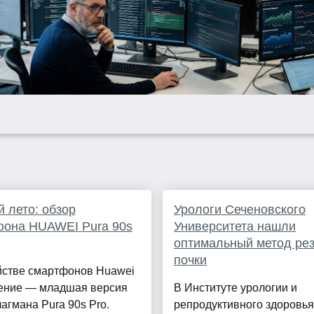
 лето: обзор
Урологи Сеченовского
фона HUAWEI Pura 90s
Университета нашли
оптимальный метод ре
почки
йстве смартфонов Huawei
ение — младшая версия
В Институте урологии и
гмана Pura 90s Pro.
репродуктивного здоровья