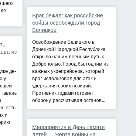
ывшего
 де
Враг бежал: как российские
бойцы освобождали город
Белицкое
Освобождение Белицкого в
ть
Донецкой Народной Республике
аева из
открыло нашим военным путь к
Доброполью. Город был одним из
уже де-
важных укрепрайонов, который
о у
враг использовал для атак и
ующей
удержания своих позиций.
 гавань
Противник годами готовил
е
оборону, рассчитывая останов...
в, есть
х и
ерию
Мероприятия в День памяти
детей — жертв войны на