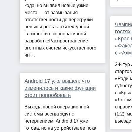
кода, но выявил новые узкие
места — от размывания
ответственности до перегрузки
Чемпио
ревью и роста архитектурной
гостях
сложности в корпоративной
«Красн
разработкеРаспространение
«Факел
агентных систем искусственного
с «Ахм
инт...
2-й ту
стартов
«Родина
Android 17 уже вышел: что
суббот
изменилось и какие функции
с «Крыл
стоит попробовать
«Локомо
Выхода новой операционной
справи
системы всегда ждут с
(1:2), 
нетерпением. Android 17 уже
выезде 
готова, но на устройства ее пока