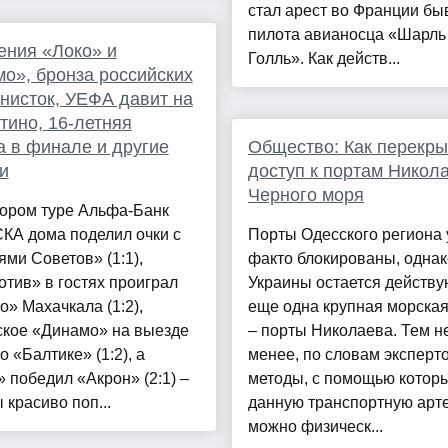
стал арест во Франции б
пилота авианосца «Шарль
ния «Локо» и
Голль». Как действ...
о», бронза российских
нисток, УЕФА давит на
ино, 16-летняя
 в финале и другие
Общество: Как перекры
и
доступ к портам Никол
Черного моря
тором туре Альфа-Банк
КА дома поделил очки с
Порты Одесского региона 
ми Советов» (1:1),
факто блокированы, однак
тив» в гостях проиграл
Украины остается действ
» Махачкала (1:2),
еще одна крупная морская
ское «Динамо» на выезде
– порты Николаева. Тем н
о «Балтике» (1:2), а
менее, по словам эксперто
 победил «Акрон» (2:1) –
методы, с помощью которы
 красиво поп...
данную транспортную арт
можно физическ...