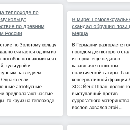
на теплоходе по
му кольцу:
В мире: Гомосексуальн
ствие по древним
скандал обрушил пози
м России
Мерца
ствие по Золотому кольцу
В Германии разгорается с
давно считается одним из
поводом для которого ста
способов познакомиться с
история, еще недавно
й, культурой и
казавшаяся сюжетом
ктурным наследием
политической сатиры. Гла
 Однако если
консервативной фракции 
ионные автобусные
ХСС Йенс Шпан, долгие г
ии предполагают частые
выступавший против
ы, то круиз на теплоходе
суррогатного материнства
воспользовался этой ...