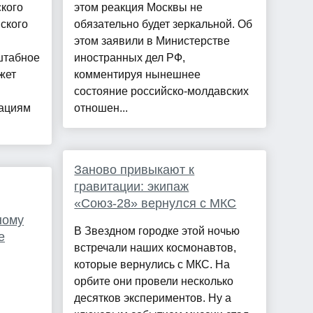
кого
этом реакция Москвы не
ского
обязательно будет зеркальной. Об
этом заявили в Министерстве
штабное
иностранных дел РФ,
жет
комментируя нынешнее
состояние российско-молдавских
ациям
отношен...
Заново привыкают к
гравитации: экипаж
«Союз-28» вернулся с МКС
ному
В Звездном городке этой ночью
е
встречали наших космонавтов,
которые вернулись с МКС. На
орбите они провели несколько
десятков экспериментов. Ну а