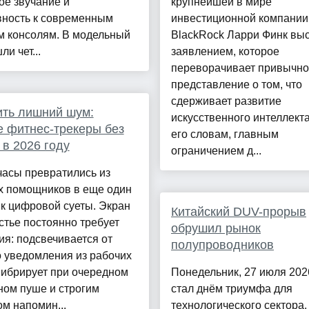
ое звучание и
крупнейшей в мире
вность к современным
инвестиционной компании
м консолям. В модельный
BlackRock Ларри Финк выс
ли чет...
заявлением, которое
переворачивает привычн
представление о том, что
сдерживает развитие
ть лишний шум:
искусственного интеллекта
 фитнес-трекеры без
его словам, главным
 в 2026 году
ограничением д...
часы превратились из
х помощников в еще один
к цифровой суеты. Экран
Китайский DUV-прорыв
стье постоянно требует
обрушил рынок
я: подсвечивается от
полупроводников
 уведомления из рабочих
вибрирует при очередном
Понедельник, 27 июля 2026
ном пуше и строгим
стал днём триумфа для
м напомин...
технологического сектора.