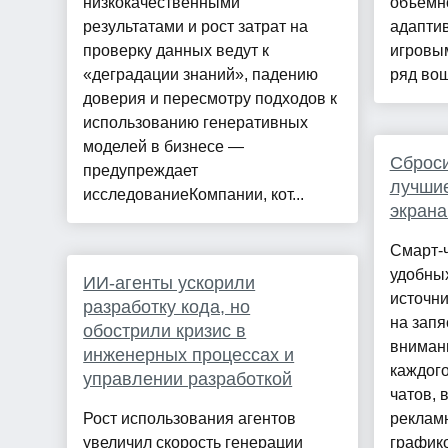
низкокачественными
объемн
результатами и рост затрат на
адапти
проверку данных ведут к
игровы
«деградации знаний», падению
ряд вош
доверия и пересмотру подходов к
использованию генеративных
моделей в бизнесе —
Сброси
предупреждает
лучшие
исследованиеКомпании, кот...
экрана
Смарт-
удобны
ИИ-агенты ускорили
источни
разработку кода, но
на запя
обострили кризис в
внимани
инженерных процессах и
каждого
управлении разработкой
чатов, 
Рост использования агентов
реклам
увеличил скорость генерации
графико