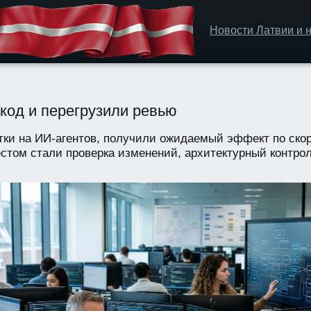
Новости Латвии и н
код и перегрузили ревью
отки на ИИ-агентов, получили ожидаемый эффект по ско
том стали проверка изменений, архитектурный контроль