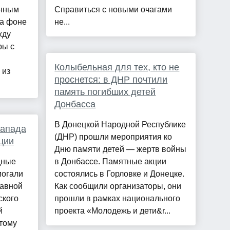
енным
Справиться с новыми очагами
на фоне
не...
жду
ры с
Колыбельная для тех, кто не
 из
проснется: в ДНР почтили
память погибших детей
Донбасса
В Донецкой Народной Республике
Запада
(ДНР) прошли мероприятия ко
ции
Дню памяти детей — жертв войны
дные
в Донбассе. Памятные акции
могали
состоялись в Горловке и Донецке.
лавной
Как сообщили организаторы, они
ского
прошли в рамках национального
й
проекта «Молодежь и дети&r...
тому