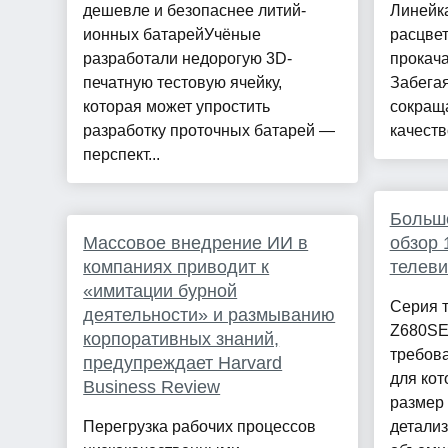
дешевле и безопаснее литий-
Линейка
ионных батарейУчёные
расцвет
разработали недорогую 3D-
прокача
печатную тестовую ячейку,
Забегая
которая может упростить
сокраща
разработку проточных батарей —
качеств
перспект...
Больше
Массовое внедрение ИИ в
обзор 
компаниях приводит к
телеви
«имитации бурной
Серия т
деятельности» и размыванию
Z680SE
корпоративных знаний,
требова
предупреждает Harvard
для ко
Business Review
размер 
Перегрузка рабочих процессов
детализ