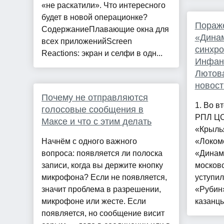
«не раскатили». Что интересного
будет в новой операционке?
Пораже
СодержаниеПлавающие окна для
«Динам
всех приложенийScreen
синхро
Reactions: экран и селфи в одн...
Инфант
Лютова
новост
Почему не отправляются
1. Во в
голосовые сообщения в
РПЛ ЦС
Максе и что с этим делать
«Крылья
Начнём с одного важного
«Локомо
вопроса: появляется ли полоска
«Динамо
записи, когда вы держите кнопку
москов
микрофона? Если не появляется,
уступил
значит проблема в разрешении,
«Рубин»
микрофоне или жесте. Если
казанцы
появляется, но сообщение висит