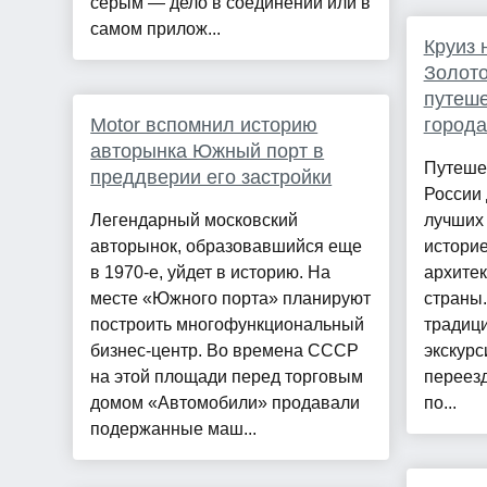
серым — дело в соединении или в
самом прилож...
Круиз 
Золото
путеше
Motor вспомнил историю
города
авторынка Южный порт в
Путеше
преддверии его застройки
России 
Легендарный московский
лучших 
авторынок, образовавшийся еще
историе
в 1970-е, уйдет в историю. На
архите
месте «Южного порта» планируют
страны.
построить многофункциональный
традиц
бизнес-центр. Во времена СССР
экскурс
на этой площади перед торговым
переезд
домом «Автомобили» продавали
по...
подержанные маш...