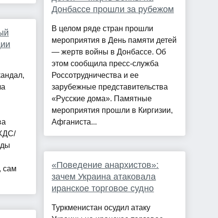
Донбассе прошли за рубежом
В целом ряде стран прошли
ый
мероприятия в День памяти детей
ции
— жертв войны в Донбассе. Об
этом сообщила пресс-служба
кандал,
Россотрудничества и ее
ла
зарубежные представительства
«Русские дома». Памятные
мероприятия прошли в Киргизии,
ва
Афганиста...
ХДС/
оды
«Поведение анархистов»:
, сам
зачем Украина атаковала
иранское торговое судно
Туркменистан осудил атаку