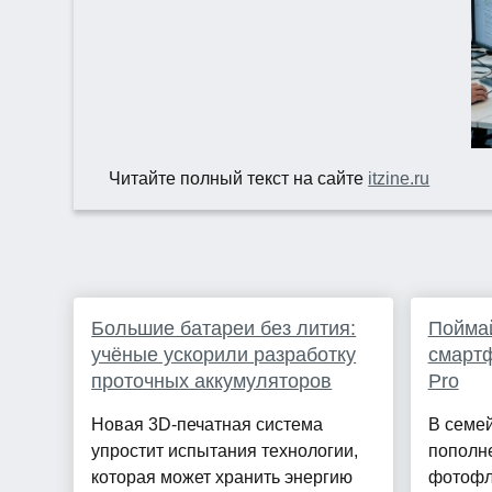
Читайте полный текст на сайте
itzine.ru
Большие батареи без лития:
Поймай
учёные ускорили разработку
смарт
проточных аккумуляторов
Pro
Новая 3D-печатная система
В семе
упростит испытания технологии,
пополн
которая может хранить энергию
фотофла