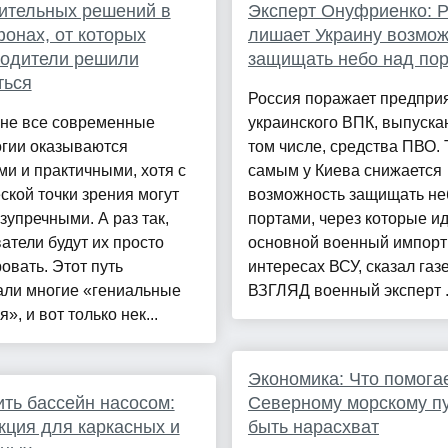
ительных решений в
Эксперт Онуфриенко: 
онах, от которых
лишает Украину возмо
водители решили
защищать небо над по
ться
Россия поражает предпри
 не все современные
украинского ВПК, выпуска
огии оказываются
том числе, средства ПВО.
и и практичными, хотя с
самым у Киева снижается
ской точки зрения могут
возможность защищать не
зупречными. А раз так,
портами, через которые ид
атели будут их просто
основной военный импорт
овать. Этот путь
интересах ВСУ, сказал газ
али многие «гениальные
ВЗГЛЯД военный эксперт .
», и вот только нек...
Экономика: Что помога
ить бассейн насосом:
Северному морскому п
кция для каркасных и
быть нарасхват