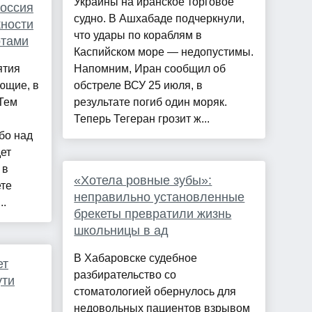
Украины на иранское торговое
Россия
судно. В Ашхабаде подчеркнули,
жности
что удары по кораблям в
ртами
Каспийском море — недопустимы.
ятия
Напомним, Иран сообщил об
ющие, в
обстреле ВСУ 25 июля, в
 Тем
результате погиб один моряк.
Теперь Тегеран грозит ж...
бо над
ет
 в
«Хотела ровные зубы»:
ете
неправильно установленные
..
брекеты превратили жизнь
школьницы в ад
В Хабаровске судебное
ет
разбирательство со
ути
стоматологией обернулось для
недовольных пациентов взрывом