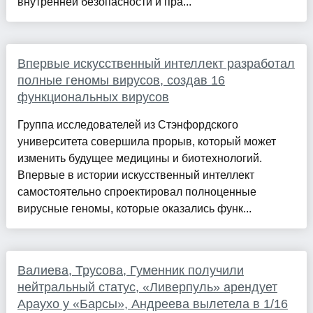
внутренней безопасности и пра...
Впервые искусственный интеллект разработал
полные геномы вирусов, создав 16
функциональных вирусов
Группа исследователей из Стэнфордского
университета совершила прорыв, который может
изменить будущее медицины и биотехнологий.
Впервые в истории искусственный интеллект
самостоятельно спроектировал полноценные
вирусные геномы, которые оказались функ...
Валиева, Трусова, Гуменник получили
нейтральный статус, «Ливерпуль» арендует
Араухо у «Барсы», Андреева вылетела в 1/16