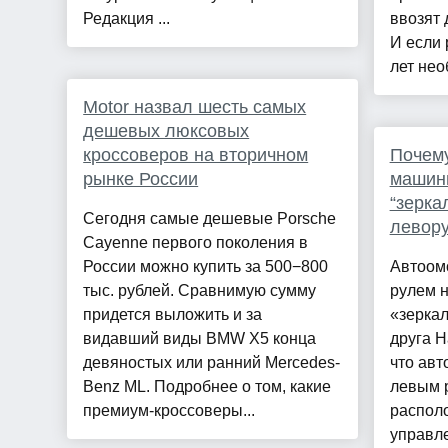
Редакция ...
ввозят 
И если 
лет нео
Motor назвал шесть самых
дешевых люксовых
кроссоверов на вторичном
Почем
рынке России
машин
“зерка
Сегодня самые дешевые Porsche
левор
Cayenne первого поколения в
России можно купить за 500−800
Автоом
тыс. рублей. Сравнимую сумму
рулем н
придется выложить и за
«зерка
видавший виды BMW X5 конца
друга Н
девяностых или ранний Mercedes-
что авт
Benz ML. Подробнее о том, какие
левым 
премиум-кроссоверы...
распол
управл