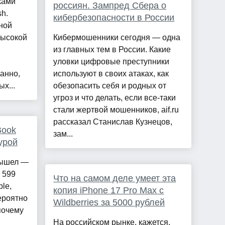
ками
россиян. Зампред Сбера о
h.
кибербезопасности в России
ной
высокой
Кибермошенники сегодня — одна
из главных тем в России. Какие
уловки цифровые преступники
ранно,
используют в своих атаках, как
х...
обезопасить себя и родных от
угроз и что делать, если все-таки
стали жертвой мошенников, aif.ru
рассказал Станислав Кузнецов,
Book
зам...
урой
вышел —
 599
Что на самом деле умеет эта
le,
копия iPhone 17 Pro Max с
ероятно
Wildberries за 5000 рублей
почему
На российском рынке, кажется,