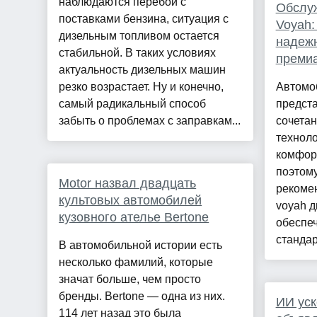
наблюдаются перебои с
Обслу
поставками бензина, ситуация с
Voyah:
дизельным топливом остается
надежн
стабильной. В таких условиях
премиа
актуальность дизельных машин
резко возрастает. Ну и конечно,
Автомо
самый радикальный способ
предст
забыть о проблемах с заправкам...
сочета
техноло
комфорт
поэтом
Motor назвал двадцать
рекомен
культовых автомобилей
voyah д
кузовного ателье Bertone
обеспеч
стандар
В автомобильной истории есть
несколько фамилий, которые
значат больше, чем просто
бренды. Bertone — одна из них.
ИИ уск
114 лет назад это была