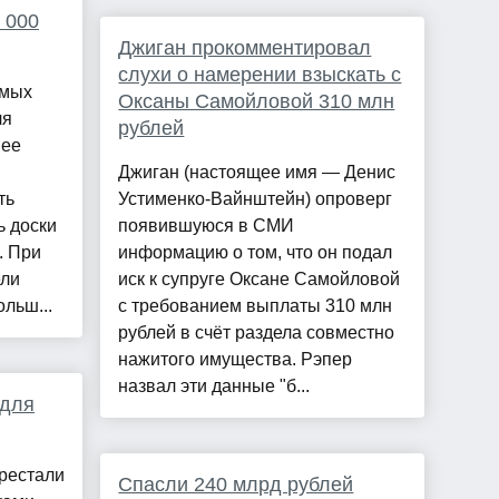
 000
Джиган прокомментировал
слухи о намерении взыскать с
амых
Оксаны Самойловой 310 млн
ля
рублей
 ее
Джиган (настоящее имя — Денис
ть
Устименко-Вайнштейн) опроверг
ь доски
появившуюся в СМИ
. При
информацию о том, что он подал
ели
иск к супруге Оксане Самойловой
льш...
с требованием выплаты 310 млн
рублей в счёт раздела совместно
нажитого имущества. Рэпер
назвал эти данные "б...
 для
рестали
Спасли 240 млрд рублей