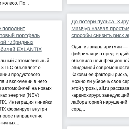
 колесо. По...
До потери пульса. Хиру
 пополнит
Мамчур назвал просты
ктовый портфель
способы снизить риск 
ой гибридных
Один из видов аритмии —
обилей EXLANTIX
фибрилляцию предсерди
льный автомобильный
объявила неинфекционно
ESTEO объявляет о
эпидемией современности
ении продуктового
Каковы ее факторы риска,
я и включении в него
можно ли уберечь свое се
и автомобилей на новых
этой угрозы, aif.ru рассказ
ках энергии (NEV)
кардиохирург, заведующи
IX. Интеграция линейки
лабораторией нарушений 
IX формирует внутри
серд...
 новое направление
гичных...