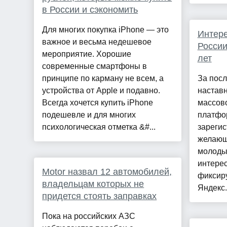
в России и сэкономить
Для многих покупка iPhone — это
Интере
важное и весьма недешевое
России
мероприятие. Хорошие
лет
современные смартфоны в
принципе по карману не всем, а
За пос
устройства от Apple и подавно.
наставн
Всегда хочется купить iPhone
массово
подешевле и для многих
платфо
психологическая отметка &#...
зарегис
желающ
молоды
интерес
Motor назвал 12 автомобилей,
фиксир
владельцам которых не
Яндекс.
придется стоять заправках
Пока на российских АЗС