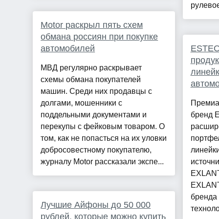
рулевое
Motor раскрыл пять схем
обмана россиян при покупке
автомобилей
ESTEO
проду
МВД регулярно раскрывает
линейк
схемы обмана покупателей
автом
машин. Среди них продавцы с
долгами, мошенники с
Премиа
поддельными документами и
бренд 
перекупы с фейковым товаром. О
расшир
том, как не попасться на их уловки
портфел
добросовестному покупателю,
линейк
журналу Motor рассказали экспе...
источни
EXLANT
EXLANT
бренда
Лучшие Айфоны до 50 000
техноло
рублей, которые можно купить