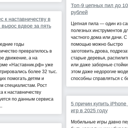
Топ-9 цепных пил до 10
рублей
с к наставничеству в
Цепная пила — один из с
 вырос вдвое за пять
полезных инструментов д
частного дома или дачи. С
ледние годы
помощью можно быстро
ичество превратилось в
заготовить дрова, подреза
е движение, а на
старые деревья, распилит
рме «Наставник.рф» уже
или даже заборные стойки
трировались более 32 тыс.
этом даже недорогие мод
их помогать детям и
способны справляться с бо
м специалистам. Рост
а к наставничеству
уется по данным сервиса
5 причин купить iPhone
..
игр в 2025 году
Мобильные игры давно пе