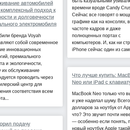
быть казуальными убивал
живание автомобилей
времени вроде Candy Crus
 комплексный подход к
Сейчас все говорят о мощ
ости и долговечности
графике как на консолях, 
льного электромобиля
частоте кадров и даже
били бренда Voyah
полноценных портах с
авляют собой современное
компьютеров. И, как ни ст
ние инновационных
iPhone сейчас один из самы
гий, премиального
а и экологичности,
у их обслуживание
Что лучше купить: Mac
дуется проводить через
Neo или iPad с клавиат
илерский центр для
ения соответствия всем
MacBook Neo только что 
та...
и уже наделал шуму. Всего
долларов за ноутбук от App
что? Это звучит почти нев
— особенно если понять, 
орил подачу
новый ноутбук Apple такой