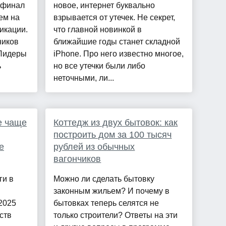
уфинал
новое, интернет буквально
ем на
взрывается от утечек. Не секрет,
икации.
что главной новинкой в
ников
ближайшие годы станет складной
«Лидеры
iPhone. Про него известно многое,
ь
но все утечки были либо
неточными, ли...
е чаще
Коттедж из двух бытовок: как
построить дом за 100 тысяч
е
рублей из обычных
вагончиков
ги в
Можно ли сделать бытовку
законным жильем? И почему в
2025
бытовках теперь селятся не
ств
только строители? Ответы на эти