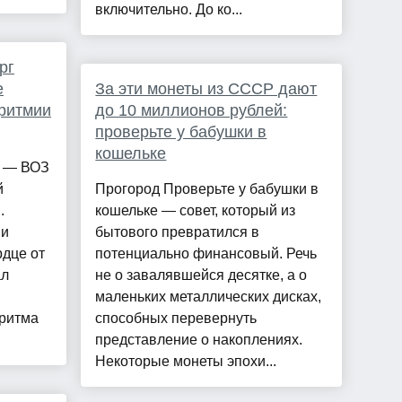
включительно. До ко...
рг
е
За эти монеты из СССР дают
аритмии
до 10 миллионов рублей:
проверьте у бабушки в
кошельке
й — ВОЗ
й
Прогород Проверьте у бабушки в
.
кошельке — совет, который из
 и
бытового превратился в
рдце от
потенциально финансовый. Речь
ал
не о завалявшейся десятке, а о
й
маленьких металлических дисках,
ритма
способных перевернуть
представление о накоплениях.
Некоторые монеты эпохи...