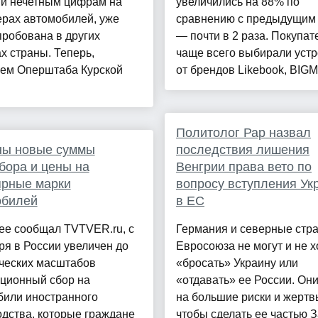
 и нечетным цифрам на
увеличились на 88% по
ерах автомобилей, уже
сравнению с предыдущим
робована в других
— почти в 2 раза. Покупат
х страны. Теперь,
чаще всего выбирали устр
ем Оперштаба Курской
от брендов Likebook, BIGM.
Политолог Рар назвал
ны новые суммы
последствия лишения
бора и цены на
Венгрии права вето по
ярные марки
вопросу вступления Ук
обилей
в ЕС
ее сообщал TVTVER.ru, с
Германия и северные стр
ря в России увеличен до
Евросоюза не могут и не х
ческих масштабов
«бросать» Украину или
ационный сбор на
«отдавать» ее России. Они
били иностранного
на большие риски и жертв
дства, которые граждане
чтобы сделать ее частью З