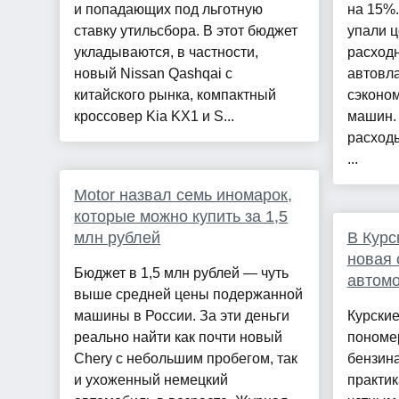
и попадающих под льготную
на 15%.
ставку утильсбора. В этот бюджет
упали 
укладываются, в частности,
расход
новый Nissan Qashqai с
автовла
китайского рынка, компактный
сэконо
кросcовер Kia KX1 и S...
машин. 
расходы
...
Motor назвал семь иномарок,
которые можно купить за 1,5
млн рублей
В Курс
новая 
Бюджет в 1,5 млн рублей — чуть
автом
выше средней цены подержанной
машины в России. За эти деньги
Курские
реально найти как почти новый
пономе
Chery с небольшим пробегом, так
бензин
и ухоженный немецкий
практик