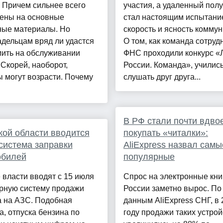
 Причем сильнее всего
участия, а удаленный пол
цены на основные
стал настоящим испытани
ные материалы. Но
скорость и ясность коммун
дельцам вряд ли удастся
О том, как команда сотруд
мить на обслуживании
ФНС проходили конкурс 
Скорей, наоборот,
России. Команда», училис
 могут возрасти. Почему
слушать друг друга...
В РФ стали почти вдво
кой области вводится
покупать «читалки»:
система заправки
AliExpress назвал самы
обилей
популярные
 власти вводят с 15 июля
Спрос на электронные кни
рную систему продажи
России заметно вырос. По
а на АЗС. Подобная
данным AliExpress СНГ, в 
а, отпуска бензина по
году продажи таких устрой