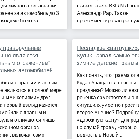
для личного пользования.
сказал газете ВЗГЛЯД пол
ранее за автомобиль до 3
Александр Рар. Так он
бходимо было за...
прокомментировал рассужд
у праворульные
Несладкие «ватрушки».
ы не являются
Кулик назвал самые о
льным отражением”
зимние детские травмы
ульных автомобилей
Как понять, что травма оп
обили с правым и левым
Куда обращаться ночью и 
е являются в полной мере
праздники? Можно ли везт
льными копиями» друг
ребёнка самостоятельно и 
а первый взгляд кажется,
ситуациях уместно просит
омобили с правым и
второе мнение? Подробн
рулем отличаются лишь
«дорожную карту» для ро
ожением органов
на случай травм, которые,
ения, включая само
редкость в Новый ...