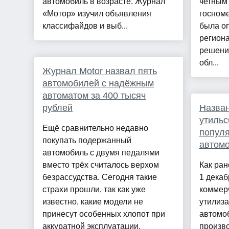
автомобиль в возрасте. Журнал
четным
«Мотор» изучил объявления
госном
классифайдов и выб...
была оп
региона
решени
обл...
Журнал Motor назвал пять
автомобилей с надёжным
автоматом за 400 тысяч
рублей
Назва
утильс
Ещё сравнительно недавно
попул
покупать подержанный
автом
автомобиль с двумя педалями
вместо трёх считалось верхом
Как ран
безрассудства. Сегодня такие
1 декаб
страхи прошли, так как уже
коммер
известно, какие модели не
утилиз
принесут особенных хлопот при
автомо
аккуратной эксплуатации.
произво