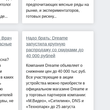
итолог
предпочитающих мясные ряды на
рынке, и экспериментаторов,
е...
готовых рискну...
 Врач
Надо брать: Dreame
пасные
запустила крупную
распродажу со скидками до
40 000 рублей
асна?
в
Компания Dreame объявляет о
и
снижении цен до 40 000 тыс руб.
в каких
Все участвующие в акции
ь
устройства можно приобрести в
ую
официальном магазине Dreame и
дителей
у торговых партнеров компании:
 увы, не
«М.Видео», «Ситилинк», DNS и
«Технопарк» до 25 августа