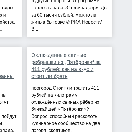
и другие вопросы в программе
 годом
Пятого канала «Стройнадзор». До
ели
за 60 тысяч рублей: можно ли
ойства
жить в бытовке © РИА Новости/
..
В...
Охлажденные свиные
ребрышки из „Пятёрочки“ за
411 рублей: как на вкус и
раины
стоит ли брать
прогород Стоит ли тратить 411
аны
рублей на килограмм
отят
охлаждённых свиных рёбер из
ближайшей «Пятёрочки»?
 пойдут
Вопрос, способный расколоть
ы,
кулинарное сообщество на два
апада,
лагеря: скептиков,