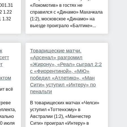
001.31
«Локомотив» в гостях не
2 1.22
справился с «Динамо» Махачкала
 1.32
(1:2), московское «Динамо» на
выезде проиграло «Балтике»...
к
Товарищеские матчи.
сетт
«Арсенал» разгромил
ет
«Жирону», «Реал» сыграл 2:2
с «Фиорентиной», «МЮ»
ектом
победил «Атлетико», «Ман
Сити» уступил «Интеру» по
ит всё
пенальти
греве
В товарищеских матчах «Челси»
ллекта,
уступил «Тоттенхэму» в
иально
Австралии (1:2), «Манчестер
30 июля
Сити» проиграл «Интеру» в