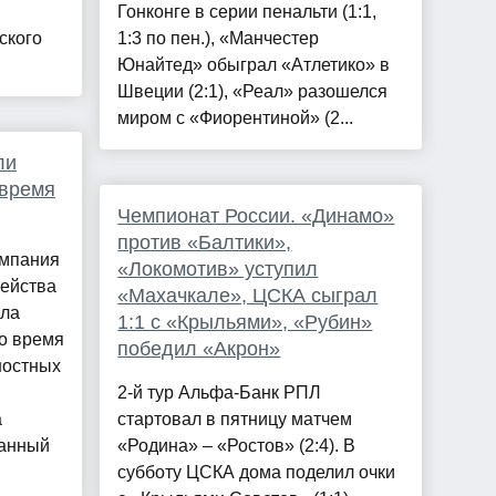
Гонконге в серии пенальти (1:1,
ского
1:3 по пен.), «Манчестер
Юнайтед» обыграл «Атлетико» в
Швеции (2:1), «Реал» разошелся
миром с «Фиорентиной» (2...
ли
 время
Чемпионат России. «Динамо»
против «Балтики»,
омпания
«Локомотив» уступил
мейства
«Махачкале», ЦСКА сыграл
ала
1:1 с «Крыльями», «Рубин»
о время
победил «Акрон»
ностных
2-й тур Альфа-Банк РПЛ
а
стартовал в пятницу матчем
ванный
«Родина» – «Ростов» (2:4). В
субботу ЦСКА дома поделил очки