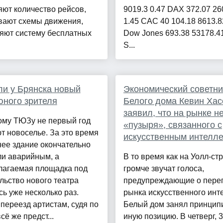
ют количество рейсов,
9019.3 0.47 DAX 372.07 26
вают схемы движения,
1.45 CAC 40 104.18 8613.8
яют систему бесплатных
Dow Jones 693.38 53178.41
S...
ли у Брянска новый
Экономический советни
юного зрителя
Белого дома Кевин Хас
заявил, что на рынке н
ому ТЮЗу не первый год
«пузыря», связанного с
 новоселье. За это время
искусственным интелл
ее здание окончательно
ли аварийным, а
В то время как на Уолл-стр
лагаемая площадка под
громче звучат голоса,
льство нового театра
предупреждающие о пере
ь уже несколько раз.
рынка искусственного инте
переезд артистам, судя по
Белый дом занял принцип
сё же предст...
иную позицию. В четверг, 