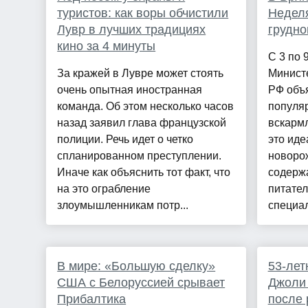
туристов: как воры обчистили
Недел
Лувр в лучших традициях
грудно
кино за 4 минуты
С 3 по 
За кражей в Лувре может стоять
Минист
очень опытная иностранная
РФ объ
команда. Об этом несколько часов
популяр
назад заявил глава французской
вскармл
полиции. Речь идет о четко
это иде
спланированном преступлении.
новорож
Иначе как объяснить тот факт, что
содерж
на это ограбление
питате
злоумышленникам потр...
специал
В мире: «Большую сделку»
53-лет
США с Белоруссией срывает
Джоли 
Прибалтика
после 