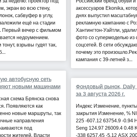
 за неделю: проектор под
Российский бренд обуви и
м, экран во всю стену,
аксессуаров Ekonika, кото
лонок, сабвуфер в углу,
днях выпустил масштабн
заложили ещё на стадии
рекламную кампанию с Ро
. Первый вечер с фильмом
Хантингтон-Уайтли, удали
ивается недоумением.
фото со супермоделью из 
 тонут, взрывы гудят так,
соцсетей. В сети обсуждаю
...
почему это произошло.Ре
кампания с 39-летней з...
ую автобусную сеть
няют новыми машинами
Фондовый рынок, Daily h
за 3 августа 2026 г.
сная схема Брянска снова
я. Появляются как
Индекс Изменение, пункт
енно новые маршруты, так
закрытия Изменение, % N
ычные направления
225 -607.12 63754.9 -0.94 
раиваются под
Seng 124.97 26009.4 0.48
ости жителей. Власти
-338 6257.45 -5.12 ASX 200