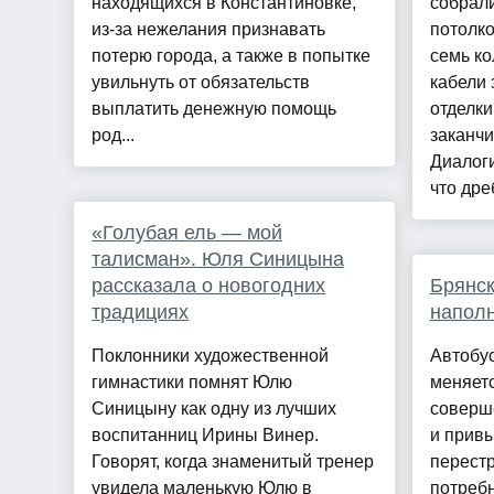
находящихся в Константиновке,
собрали
из-за нежелания признавать
потолко
потерю города, а также в попытке
семь ко
увильнуть от обязательств
кабели 
выплатить денежную помощь
отделки
род...
заканч
Диалоги
что дреб
«Голубая ель — мой
талисман». Юля Синицына
рассказала о новогодних
Брянск
традициях
напол
Поклонники художественной
Автобу
гимнастики помнят Юлю
меняетс
Синицыну как одну из лучших
соверш
воспитанниц Ирины Винер.
и прив
Говорят, когда знаменитый тренер
перест
увидела маленькую Юлю в
потребн