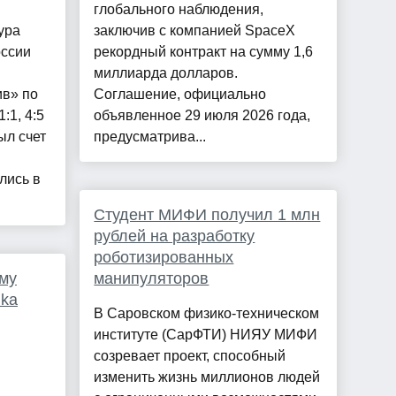
глобального наблюдения,
ура
заключив с компанией SpaceX
оссии
рекордный контракт на сумму 1,6
миллиарда долларов.
ив» по
Соглашение, официально
:1, 4:5
объявленное 29 июля 2026 года,
ыл счет
предусматрива...
лись в
Студент МИФИ получил 1 млн
рублей на разработку
роботизированных
ему
манипуляторов
ika
В Саровском физико-техническом
институте (СарФТИ) НИЯУ МИФИ
созревает проект, способный
изменить жизнь миллионов людей