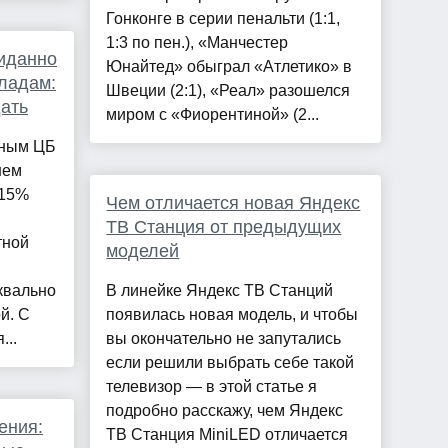
Гонконге в серии пенальти (1:1,
1:3 по пен.), «Манчестер
иданно
Юнайтед» обыграл «Атлетико» в
ладам:
Швеции (2:1), «Реал» разошелся
дать
миром с «Фиорентиной» (2...
нным ЦБ
нем
 15%
Чем отличается новая Яндекс
ТВ Станция от предыдущих
тной
моделей
квально
В линейке Яндекс ТВ Станций
й. С
появилась новая модель, и чтобы
...
вы окончательно не запутались
если решили выбрать себе такой
телевизор — в этой статье я
подробно расскажу, чем Яндекс
ения:
ТВ Станция MiniLED отличается