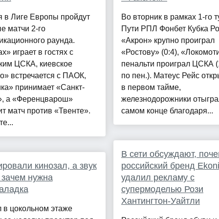
я в Лиге Европы пройдут
Во вторник в рамках 1-го т
е матчи 2-го
Пути РПЛ Фонбет Кубка Р
икационного раунда.
«Акрон» крупно проиграл
х» играет в гостях с
«Ростову» (0:4), «Локомот
ким ЦСКА, киевское
пенальти проиграл ЦСКА (1
о» встречается с ПАОК,
по пен.). Матеус Рейс откр
ка» принимает «Санкт-
в первом тайме,
», а «Ференцварош»
железнодорожники отыгра
т матч против «Твенте».
самом конце благодаря...
е...
В сети обсуждают, поч
ровали кинозал, а звук
российский бренд Ekon
: зачем нужна
удалил рекламу с
аладка
супермоделью Рози
Хантингтон-Уайтли
 в цокольном этаже