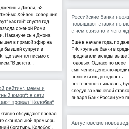
нджелины Джоли, 53-
 Джеймс Хейвен, совершил
Российские банки неож
аут* как гей* спустя год
повышают ставки по вк
азвода с женой Роми
с чем связано и чего ж
и. Накануне сын Джона
вышел в прямой эфир на
Ещё в начале года, по да
е бывшей супруги в
РФ, крупные банки в сред
k, где зачитал письмо с
предлагали вклады выше
ием."В детств...
годовых. Однако по мере
смягчения денежно-креди
политики их доходность
постепенно снижалась, бу
й рейтинг, мемы и
следуя за ключевой ставко
тный юмор": в сети
января Банк России уже пя
ают провал "Колобка"
активно обсуждают провал
ате скандальной премьеры
Августовские нововвед
ний богатырь. Колобок".