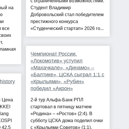
с ограниченными возможностями.
рый на
Студент Владимир
ую
Добровольский стал победителем
зи
престижного конкурса
л все
«Студенческий стартап» 2026 го...
своих
т,
кламная
Чемпионат России.
«Локомотив» уступил
«Махачкале», «Динамо» –
«Балтике», ЦСКА сыграл 1:1 с
istory
«Крыльями», «Рубин»
победил «Акрон»
ы Цена
2-й тур Альфа-Банк РПЛ
IKKEI
стартовал в пятницу матчем
Hang
«Родина» – «Ростов» (2:4). В
 KOSPI
субботу ЦСКА дома поделил очки
 42.5
с «Крыльями Советов» (1:1),