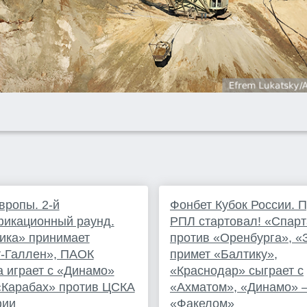
вропы. 2-й
Фонбет Кубок России. П
фикационный раунд.
РПЛ стартовал! «Спарт
ика» принимает
против «Оренбурга», «
т-Галлен», ПАОК
примет «Балтику»,
 играет с «Динамо»
«Краснодар» сыграет с
«Карабах» против ЦСКА
«Ахматом», «Динамо» –
фии
«Факелом»