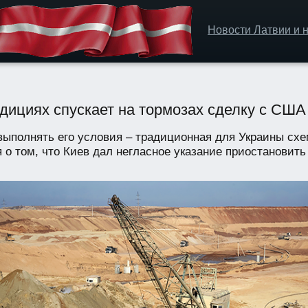
Новости Латвии и н
адициях спускает на тормозах сделку с США
выполнять его условия – традиционная для Украины схе
о том, что Киев дал негласное указание приостановить 