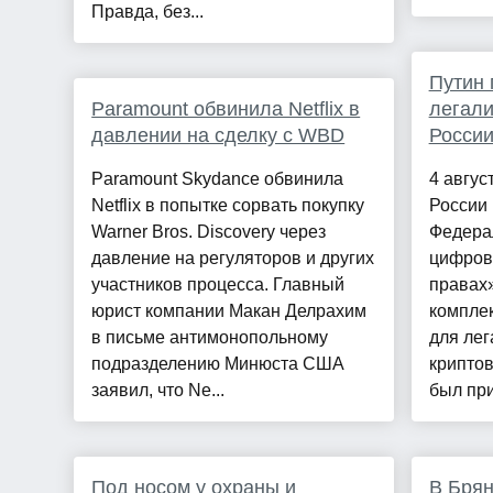
Правда, без...
Путин 
Paramount обвинила Netflix в
легали
давлении на сделку с WBD
Росси
Paramount Skydance обвинила
4 авгус
Netflix в попытке сорвать покупку
России
Warner Bros. Discovery через
Федера
давление на регуляторов и других
цифров
участников процесса. Главный
правах»
юрист компании Макан Делрахим
компле
в письме антимонопольному
для ле
подразделению Минюста США
криптов
заявил, что Ne...
был при
Под носом у охраны и
В Брян