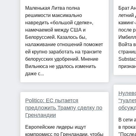
Маленькая Литва полна
Брат А
решимости максимально
летний
навредить «большой сделке»,
каминг-
намечаемой между США и
после р
Белоруссией. Казалось бы,
Имбелл
налаживание отношений поможет
Войта 
ей крупно заработать на транзите
страниц
белорусских удобрений. Мнение
Substac
Вильнюса не удалось изменить
признан
даже с...
Нулево
Politico: ЕС пытается
"туале
предложить Трампу сделку по
обсужд
Гренландии
В сети 
Европейские лидеры ищут
в прок
компромисс по Гренландии, чтобы
"Послед