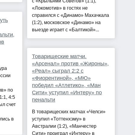
с «Крыльями Советов» (1:1),
«Локомотив» в гостях не
справился с «Динамо» Махачкала
уть
(1:2), московское «Динамо» на
выезде играет с «Балтикой»...
альти,
ов
Товарищеские матчи.
«Арсенал» против «Жироны»,
ура
«Реал» сыграл 2:2 с
оссии
«Фиорентиной», «МЮ»
победил «Атлетико», «Ман
ив» по
Сити» уступил «Интеру» по
:1, 4:5
пенальти
ыл счет
В товарищеских матчах «Челси»
лись в
уступил «Тоттенхэму» в
Австралии (1:2), «Манчестер
Сити» проиграл «Интеру» в