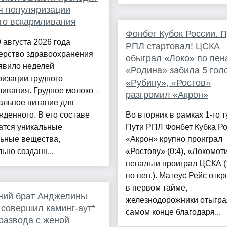
я популяризации
го вскармливания
Фонбет Кубок России. П
9 августа 2026 года
РПЛ стартовал! ЦСКА
ерство здравоохранения
обыграл «Локо» по пен
явило неделей
«Родина» забила 5 гол
изации грудного
«Рубину», «Ростов»
ивания. Грудное молоко –
разгромил «Акрон»
альное питание для
денного. В его составе
Во вторник в рамках 1-го т
атся уникальные
Пути РПЛ Фонбет Кубка Р
льные вещества,
«Акрон» крупно проиграл
ьно созданн...
«Ростову» (0:4), «Локомот
пенальти проиграл ЦСКА (1
по пен.). Матеус Рейс откр
в первом тайме,
ний брат Анджелины
железнодорожники отыгра
совершил каминг-аут*
самом конце благодаря...
развода с женой