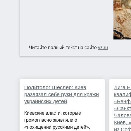
Читайте полный текст на сайте
vz.ru
Политолог Шеслер: Киев
Лига Е
развязал себе руки для кражи
квали
украинских детей
«Бенф
«Санк
Киевские власти, которые
Чалова
громогласно заявляли о
Киев, 
«похищении русскими детей»,
из Со