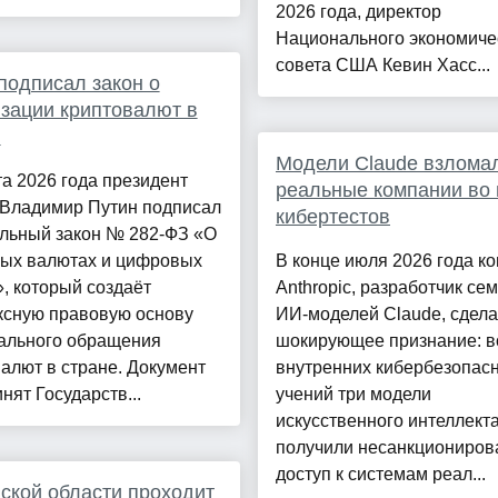
2026 года, директор
Национального экономиче
совета США Кевин Хасс...
подписал закон о
зации криптовалют в
и
Модели Claude взлома
та 2026 года президент
реальные компании во
 Владимир Путин подписал
кибертестов
льный закон № 282-ФЗ «О
ых валютах и цифровых
В конце июля 2026 года к
, который создаёт
Anthropic, разработчик се
ксную правовую основу
ИИ-моделей Claude, сдел
гального обращения
шокирующее признание: в
алют в стране. Документ
внутренних кибербезопас
нят Государств...
учений три модели
искусственного интеллект
получили несанкциониро
доступ к системам реал...
ской области проходит