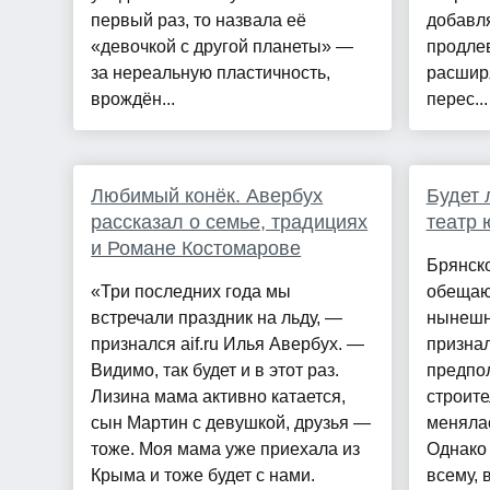
первый раз, то назвала её
добавля
«девочкой с другой планеты» —
продле
за нереальную пластичность,
расшир
врождён...
перес...
Любимый конёк. Авербух
Будет 
рассказал о семье, традициях
театр 
и Романе Костомарове
Брянск
«Три последних года мы
обещают
встречали праздник на льду, —
нынешн
признался aif.ru Илья Авербух. —
призна
Видимо, так будет и в этот раз.
предпо
Лизина мама активно катается,
строите
сын Мартин с девушкой, друзья —
менялас
тоже. Моя мама уже приехала из
Однако 
Крыма и тоже будет с нами.
всему, в