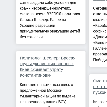
сами создали себе условия для
кражи несовершеннолетних,
Сегодн
сказала газете ВЗГЛЯД политолог
ответны
Лариса Шеслер. Ранее на
квалиф
Украине разрешили
«Караба
принудительную эвакуацию детей
софийс
без согласия...
«Динам
«Бенфи
Галлен
проводи
Политолог Шеслер: Бросая
Победит
трупы украинских военных,
Киев скрывает утрату
Константиновки
Смонти
Киевские власти отказались от
не тот
предложенной Москвой
пускон
гуманитарной акции по выдаче
тел военнослужащих ВСУ,
Кинозал