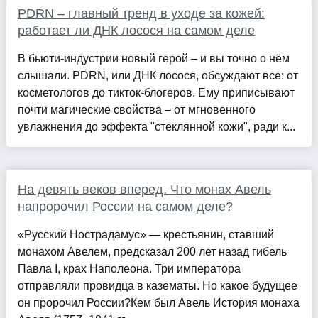
PDRN – главный тренд в уходе за кожей:
работает ли ДНК лосося на самом деле
В бьюти-индустрии новый герой – и вы точно о нём
слышали. PDRN, или ДНК лосося, обсуждают все: от
косметологов до тикток-блогеров. Ему приписывают
почти магические свойства – от мгновенного
увлажнения до эффекта "стеклянной кожи", ради к...
На девять веков вперед. Что монах Авель
напророчил России на самом деле?
«Русский Нострадамус» — крестьянин, ставший
монахом Авелем, предсказал 200 лет назад гибель
Павла I, крах Наполеона. Три императора
отправляли провидца в казематы. Но какое будущее
он пророчил России?Кем был Авель История монаха