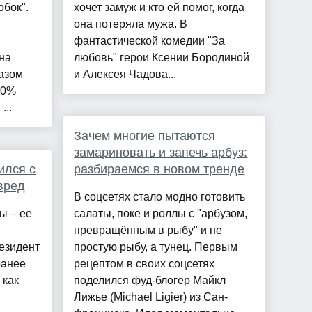
обок".
хочет замуж и кто ей помог, когда
она потеряла мужа. В
фантастической комедии "За
на
любовь" герои Ксении Бородиной
азом
и Алексея Чадова...
90%
...
Зачем многие пытаются
замариновать и запечь арбуз:
ился с
разбираемся в новом тренде
вред
В соцсетях стало модно готовить
ы – ее
салаты, поке и роллы с "арбузом,
превращённым в рыбу" и не
резидент
простую рыбу, а тунец. Первым
ранее
рецептом в своих соцсетях
 как
поделился фуд-блогер Майкл
Лижье (Michael Ligier) из Сан-