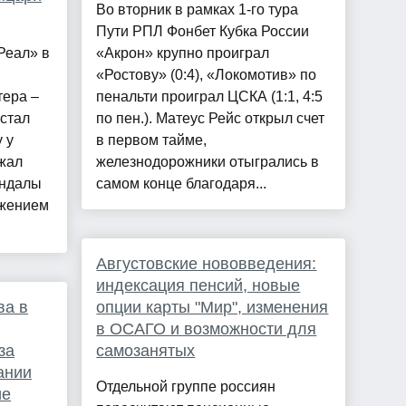
Во вторник в рамках 1-го тура
Пути РПЛ Фонбет Кубка России
Реал» в
«Акрон» крупно проиграл
«Ростову» (0:4), «Локомотив» по
тера –
пенальти проиграл ЦСКА (1:1, 4:5
 стал
по пен.). Матеус Рейс открыл счет
 у
в первом тайме,
жал
железнодорожники отыгрались в
андалы
самом конце благодаря...
ажением
Августовские нововведения:
индексация пенсий, новые
ва в
опции карты "Мир", изменения
в ОСАГО и возможности для
за
самозанятых
ании
Отдельной группе россиян
ие