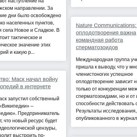
ают наступление на
жском направлении. За
ние дни было освобождено
ко населенных пунктов,
Nature Communications:
 села Новое и Сладкое. В
оплодотворения важна
тоит тактическое и
командная работа
ическое значение этих
сперматозоидов
рий и какую р...
Международная группа уч
пришла к выводу, что у мн
членистоногих успешное
во: Маск начал войну
оплодотворение зависит н
опедий в интернете
только от конкуренции ме
сперматозоидами, но и от 
аск запустил собственный
способности действовать 
 «Википедии» –
Результаты исследования,
педию». Предприниматель
опубликованного в журнале
, что новый ресурс будет
идеологической цензуры,
волит выстроить по-