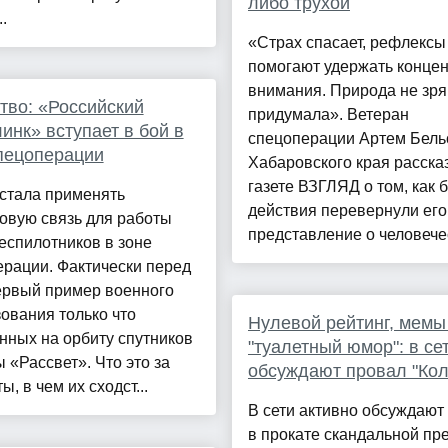
либо трухой
.
«Страх спасает, рефлексы
помогают удержать конце
внимания. Природа не зря
во: «Российский
придумала». Ветеран
инк» вступает в бой в
спецоперации Артем Бель
пецоперации
Хабаровского края расска
газете ВЗГЛЯД о том, как 
стала применять
действия перевернули его
овую связь для работы
представление о человечес
еспилотников в зоне
рации. Фактически перед
ервый пример военного
ования только что
Нулевой рейтинг, мемы
нных на орбиту спутников
"туалетный юмор": в се
 «Рассвет». Что это за
обсуждают провал "Кол
ы, в чем их сходст...
В сети активно обсуждают
в прокате скандальной п