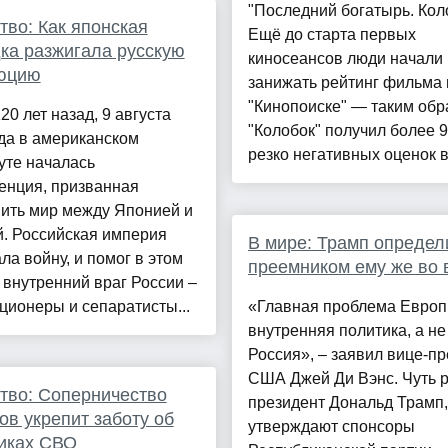
"Последний богатырь. Кол
во: Как японская
Ещё до старта первых
ка разжигала русскую
киносеансов люди начали
юцию
занижать рейтинг фильма 
"Кинопоиске" — таким обр
20 лет назад, 9 августа
"Колобок" получил более 
да в американском
резко негативных оценок в 
уте началась
енция, призванная
вить мир между Японией и
. Российская империя
В мире: Трамп определ
ла войну, и помог в этом
преемником ему же во 
внутренний враг России –
ионеры и сепаратисты...
«Главная проблема Европ
внутренняя политика, а не
Россия», – заявил вице-п
США Джей Ди Вэнс. Чуть 
тво: Соперничество
президент Дональд Трамп,
ов укрепит заботу об
утверждают спонсоры
иках СВО