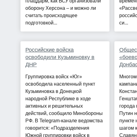
плацдарм, как ВСУ организовали
времени
оборону Херсона – и можно ли
«Рассве
считать происходящее
российс
подготовкой...
си...
Российские войска
Общест
освободили Кузьминовку в
«боево
ДНР
Донба
Группировка войск «Юг»
Многом
освободила населенный пункт
кампан
Кузьминовка в Донецкой
Конста
народной Республике в ходе
Генштаб
активных и решительных
города 
действий, сообщило Минобороны
Путин 
РФ. В Telegram-канале ведомства
пункте
говорится: «Подразделения
шагом к
Южной группировки войск в
Славян