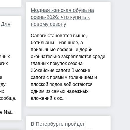
Модная женская обувь на
осень-2026: что купить к
 Для
новому сезону
Сапоги становятся выше,
ботильоны – изящнее, а
привычные лоферы и дерби
еных
окончательно закрепляются среди
огих
главных покупок сезона
Жокейские сапоги Высокие
е
сапоги с прямым голенищем и
жду
плоской подошвой остаются
их
одним из самых надёжных
сообща.
вложений в ос...
 Nat...
В Петербурге пройдет