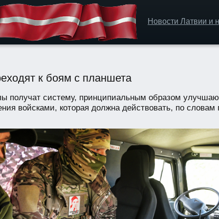
Новости Латвии и н
еходят к боям с планшета
ы получат систему, принципиальным образом улучша
ния войсками, которая должна действовать, по словам 