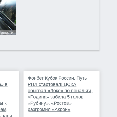
Фонбет Кубок России. Путь
а» в
РПЛ стартовал! ЦСКА
обыграл «Локо» по пенальти,
«Родина» забила 5 голов
ы к
«Рубину», «Ростов»
ам,
разгромил «Акрон»
ыцари