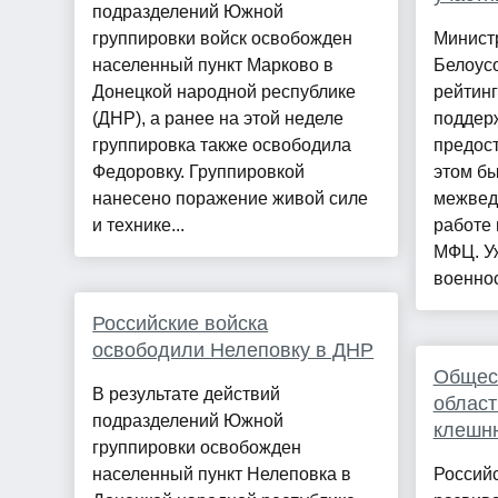
подразделений Южной
группировки войск освобожден
Минист
населенный пункт Марково в
Белоусо
Донецкой народной республике
рейтинг
(ДНР), а ранее на этой неделе
поддер
группировка также освободила
предос
Федоровку. Группировкой
этом бы
нанесено поражение живой силе
межвед
и технике...
работе
МФЦ. У
военнос
Российские войска
освободили Нелеповку в ДНР
Общест
В результате действий
област
подразделений Южной
клешн
группировки освобожден
населенный пункт Нелеповка в
Россий