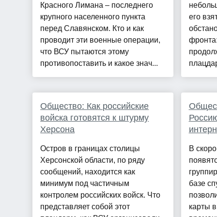
Красного Лимана – последнего
неболь
крупного населенного пункта
его взя
перед Славянском. Кто и как
обстано
проводит эти военные операции,
фронта:
что ВСУ пытаются этому
продол
противопоставить и какое знач...
плацдар
Общество: Как российские
Общест
войска готовятся к штурму
Росси
Херсона
интерн
Остров в границах столицы
В скоро
Херсонской области, по ряду
появят
сообщений, находится как
группир
минимум под частичным
базе сп
контролем российских войск. Что
позвол
представляет собой этот
карты в