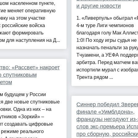
шом населенном пункте,
и другие новости
тие меняет оперативную
вку на этом участке
1. «Ливерпуль» обыграл «
 российские войска
4-м туре Лиги чемпионов
жают формировать
благодаря голу Мак Аллис
м для наступления на Д...
1:0! По ходу игры судья не
назначать пенальти за руку
Тчуамени, а УЕФА поддер
арбитра. Перед матчем в
во: «Рассвет» накроет
испортили мурал с изобр
ю спутниковым
Трента рядом ...
етом
м будущем у России
ся две новые спутниковые
Синнер победил Звере
овки. Одна из них – на
финале «Уимблдона»,
утников «Зоркий» –
французы негодуют из-
ит создавать цифровые
слов экс-премьера Исп
 режиме реального
про сборную, российск