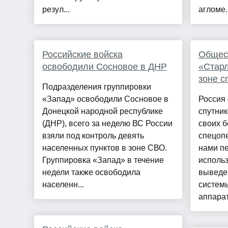
резул...
агломе..
Российские войска
Общест
освободили Сосновое в ДНР
«Старл
зоне с
Подразделения группировки
«Запад» освободили Сосновое в
Россия 
Донецкой народной республике
спутник
(ДНР), всего за неделю ВС России
своих б
взяли под контроль девять
спецопе
населенных пунктов в зоне СВО.
нами п
Группировка «Запад» в течение
использ
недели также освободила
выведе
населенн...
системы
аппарат