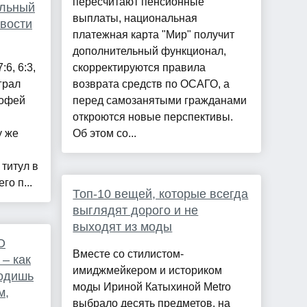
пересчитают пенсионные
альный
выплаты, национальная
овости
платежная карта "Мир" получит
дополнительный функционал,
:6, 6:3,
скорректируются правила
грал
возврата средств по ОСАГО, а
рофей
перед самозанятыми гражданами
откроются новые перспективы.
у же
Об этом со...
титул в
го п...
Топ-10 вещей, которые всегда
выглядят дорого и не
выходят из моды
О
Вместе со стилистом-
– как
имиджмейкером и историком
ходишь
моды Ириной Катыхиной Metro
м,
выбрало десять предметов, на