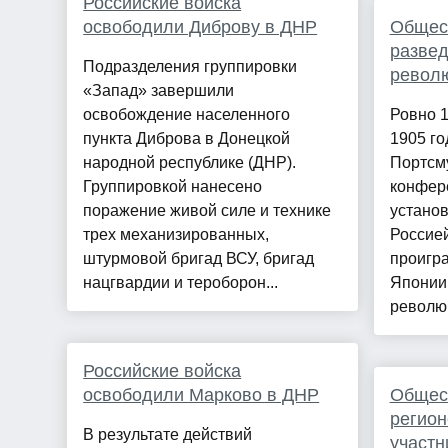
Российские войска
освободили Диброву в ДНР
Общест
развед
Подразделения группировки
револ
«Запад» завершили
освобождение населенного
Ровно 1
пункта Диброва в Донецкой
1905 го
народной республике (ДНР).
Портсм
Группировкой нанесено
конфер
поражение живой силе и технике
устано
трех механизированных,
Россией
штурмовой бригад ВСУ, бригад
проигра
нацгвардии и тероборон...
Японии 
революц
Российские войска
освободили Марково в ДНР
Общес
регион
В результате действий
участн