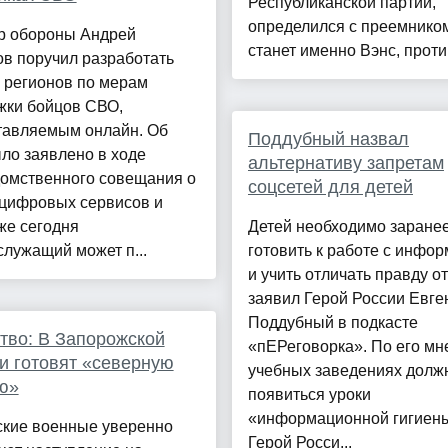
Республиканской партии,
определился с преемником
р обороны Андрей
станет именно Вэнс, против
в поручил разработать
 регионов по мерам
жки бойцов СВО,
тавляемым онлайн. Об
Поддубный назвал
ло заявлено в ходе
альтернативу запретам
омственного совещания о
соцсетей для детей
 цифровых сервисов и
же сегодня
Детей необходимо заране
лужащий может п...
готовить к работе с инфо
и учить отличать правду от
заявил Герой России Евге
Поддубный в подкасте
во: В Запорожской
«пЕРеговорка». По его мн
и готовят «северную
учебных заведениях долж
ю»
появиться уроки
«информационной гигиен
ские военные уверенно
Герой Росси...