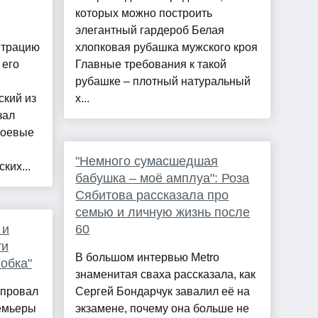
которых можно построить
элегантный гардероб Белая
нтрацию
хлопковая рубашка мужского кроя
 его
Главные требования к такой
рубашке – плотный натуральный
ский из
х...
зал
боевые
"Немного сумасшедшая
ких...
бабушка – моё амплуа": Роза
Сябитова рассказала про
семью и личную жизнь после
 и
60
ти
В большом интервью Metro
обка"
знаменитая сваха рассказала, как
 провал
Сергей Бондарчук завалил её на
ремьеры
экзамене, почему она больше не