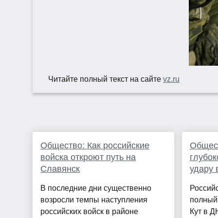
Читайте полный текст на сайте
vz.ru
Общество: Как российские
Общест
войска откроют путь на
глубо
Славянск
удару 
В последние дни существенно
Российс
возросли темпы наступления
полный
российских войск в районе
Кут в Д