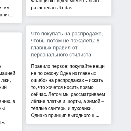
Франциско. Идея моментально
: им
разлетелась &ndas...
ник...
Что покупать на распродаже,
чтобы потом не пожалеть: 6
главных правил от
персонального стилиста
е
Правило первое: покупайте вещи
рмацией
не по сезону Одна из главных
 лжи,
ошибок на распродажах – искать
ний
то, что хочется носить прямо
сейчас. Летом мы рассматриваем
ению, в
лёгкие платья и шорты, а зимой –
ны
тёплые свитеры и пуховики.
Однако принцип выгодного ш...
ы».