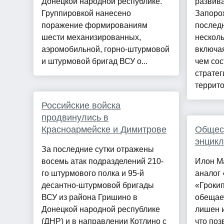
Донецкой народной республике.
развив
Группировкой нанесено
Запоро
поражение формированиям
послед
шести механизированных,
несколь
аэромобильной, горно-штурмовой
включая
и штурмовой бригад ВСУ о...
чем сос
стратег
террито
Российские войска
продвинулись в
Красноармейске и Димитрове
Общест
энцикл
За последние сутки отражены
восемь атак подразделений 210-
Илон М
го штурмового полка и 95-й
аналог
десантно-штурмовой бригады
«Гроки
ВСУ из района Гришино в
обещает
Донецкой народной республике
лишен 
(ДНР) и в направлении Котлино с
что поз