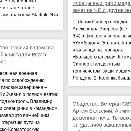
. А группировка
пловцы выиграли мед
т» станет станет
зачет на ЧЕ и другие н
ким аналогом Starlink. Эти
1. Янник Синнер победил
Александра Зверева (6:7, 7
6:4) в финале и вновь выи
«Уимблдон». Это пятый т
во: Россия взломала
итальянца на турнирах
й кристалл» ВСУ в
«Большого шлема». К том
ссе
Синнер стал десятым
теннисистом, защитившим 
есячная военная
Лондоне. 2. Колонка бывше
ия по освобождению
нтиновки завершена –
 объявил о полном взятии
под контроль. Владимир
Общество: Ветеран СВ
на совещании в командном
Артем Бельский: Армия 
 назвал это важнейшим
доменная печь. Ты вы
 открытию пути на
оттуда либо закаленны
ско-Краматорскую