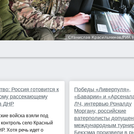
во: Россия готовится к
Победы «Ливерпуля»,
кому рассекающему
«Баварии» и «Арсенал
в ДНР
ЛЧ, интервью Роналду
Моргану, российские
кие войска взяли под
ватерполисты допущен
 контроль село Красный
международным турнир
НР. Хотя речь идет о
Бекхэма произвели в р