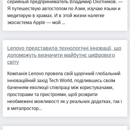
серийный предприниматель Владимир Охотников. —
Я путешествую автостопом по Азии, изучаю языки и
медитирую в храмах. И в этой жизни налегке
экосистема Apple — мой ...
Lenovo представила технологічні інновації, що
допоможуть визначити майбутнє цифрового
світу
Компанія Lenovo провела свій щорічний глобальний
інноваційний захід Tech World, поділившись своїм
баченням еволюції співпраці між користувачами,
просторами та пристроями, щоб розкрити
необмежені можливості як у реальних додатках, так і
в метапростор...