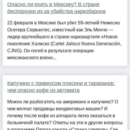
Опасно ли ехать в Мексику? В стране
беспорядки из-за убийства наркобарона
22 февраля в Мексике был убит 59-летний Немесио
Осегера Сервантес, известный как Эль Менчо —
лидер крупнейшего в стране наркокартеля «Новое
поколение Халиско (Cartel Jalisco Nueva Generación,
CJNG). Он погиб в результате операции
мексиканского военн...
Капучино с привкусом плесени и тараканов:
чем опасно кофе из автомата
Можно ли разбогатеть на американо и капучино? О
чем молчат продавцы вендинговых машин? И
почему после кофе из аппарата легко оказаться в
больничной палате? Ответы на эти и другие вопросы
в программе Пятого канала «Страна советов». Где