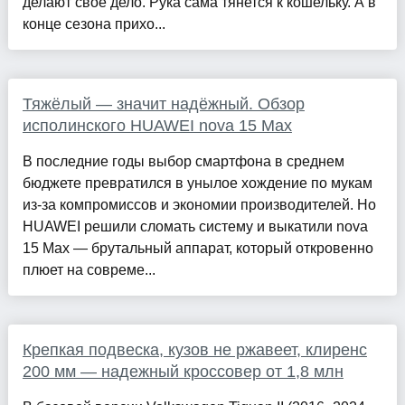
делают своё дело. Рука сама тянется к кошельку. А в
конце сезона прихо...
Тяжёлый — значит надёжный. Обзор
исполинского HUAWEI nova 15 Max
В последние годы выбор смартфона в среднем
бюджете превратился в унылое хождение по мукам
из-за компромиссов и экономии производителей. Но
HUAWEI решили сломать систему и выкатили nova
15 Max — брутальный аппарат, который откровенно
плюет на совреме...
Крепкая подвеска, кузов не ржавеет, клиренс
200 мм — надежный кроссовер от 1,8 млн