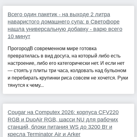
Всего один пакетик - на выходе 2 литра
наваристого домашнего супа: в Светофоре
нашла универсальную добавку - варю всего
10 минут
ПрогородВ современном мире готовка
превратилась в вид досуга, на который либо есть
настроение, либо его категорически нет. И если нет
— стоять у плиты три часа, колдовать над бульоном
и перебирать крупинки риса совсем не хочется. Руки
тянутся к чему...
Cougar на Computex 2026: корпуса CFV220
RGB и DuoAir RGB, шасси NU для рабочих
станций, блоки питания WS до 3200 Вт и
кресла Terminator Air и Arker