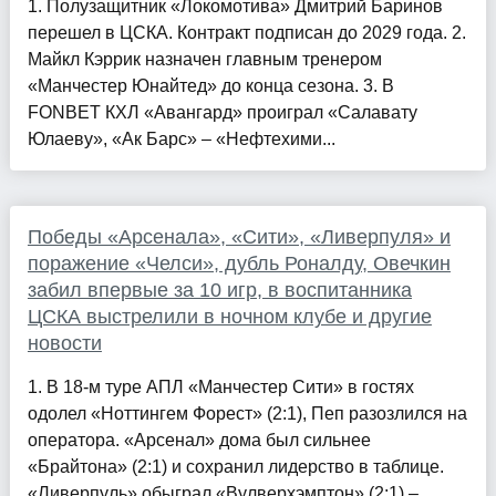
1. Полузащитник «Локомотива» Дмитрий Баринов
перешел в ЦСКА. Контракт подписан до 2029 года. 2.
Майкл Кэррик назначен главным тренером
«Манчестер Юнайтед» до конца сезона. 3. В
FONBET КХЛ «Авангард» проиграл «Салавату
Юлаеву», «Ак Барс» – «Нефтехими...
Победы «Арсенала», «Сити», «Ливерпуля» и
поражение «Челси», дубль Роналду, Овечкин
забил впервые за 10 игр, в воспитанника
ЦСКА выстрелили в ночном клубе и другие
новости
1. В 18-м туре АПЛ «Манчестер Сити» в гостях
одолел «Ноттингем Форест» (2:1), Пеп разозлился на
оператора. «Арсенал» дома был сильнее
«Брайтона» (2:1) и сохранил лидерство в таблице.
«Ливерпуль» обыграл «Вулверхэмптон» (2:1) –