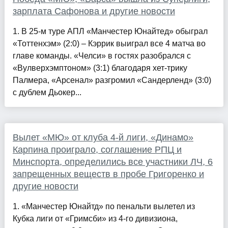
зарплата Сафонова и другие новости
1. В 25-м туре АПЛ «Манчестер Юнайтед» обыграл
«Тоттенхэм» (2:0) – Кэррик выиграл все 4 матча во
главе команды. «Челси» в гостях разобрался с
«Вулверхэмптоном» (3:1) благодаря хет-трику
Палмера, «Арсенал» разгромил «Сандерленд» (3:0)
с дублем Дьокер...
Вылет «МЮ» от клуба 4-й лиги, «Динамо»
Карпина проиграло, соглашение РПЦ и
Минспорта, определились все участники ЛЧ, 6
запрещенных веществ в пробе Григоренко и
другие новости
1. «Манчестер Юнайтд» по пенальти вылетел из
Кубка лиги от «Гримсби» из 4-го дивизиона,