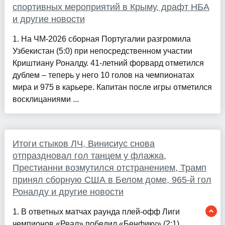
спортивных мероприятий в Крыму, драфт НБА
и другие новости
1. На ЧМ-2026 сборная Португалии разгромила
Узбекистан (5:0) при непосредственном участии
Криштиану Роналду. 41-летний форвард отметился
дублем – теперь у него 10 голов на чемпионатах
мира и 975 в карьере. Капитан после игры отметился
восклицаниями ...
Итоги стыков ЛЧ, Винисиус снова
отпраздновал гол танцем у флажка,
Престианни возмутился отстранением, Трамп
принял сборную США в Белом доме, 965-й гол
Роналду и другие новости
1. В ответных матчах раунда плей-офф Лиги
чемпионов «Реал» победил «Бенфику» (2:1),