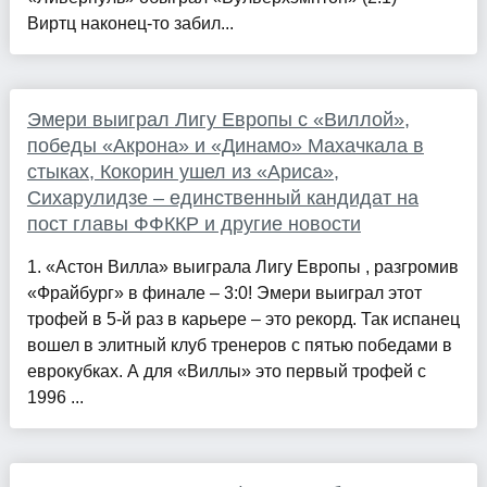
Виртц наконец-то забил...
Эмери выиграл Лигу Европы с «Виллой»,
победы «Акрона» и «Динамо» Махачкала в
стыках, Кокорин ушел из «Ариса»,
Сихарулидзе – единственный кандидат на
пост главы ФФККР и другие новости
1. «Астон Вилла» выиграла Лигу Европы , разгромив
«Фрайбург» в финале – 3:0! Эмери выиграл этот
трофей в 5-й раз в карьере – это рекорд. Так испанец
вошел в элитный клуб тренеров с пятью победами в
еврокубках. А для «Виллы» это первый трофей с
1996 ...