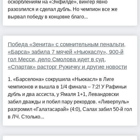
оскорблениям на «Энфилде», вингер явно
разозлился и сделал дубль. Но чемпион все же
вырвал победу в концовке благо...
Победа «Зенита» с сомнительным пенальти,
«Барса» забила 7 мячей «Ньюкаслу», 900-й
гол Месси, дело Смолова идет в суд,
«Спартак» расторг Ружичку и другие новости
1. «Барселона» сокрушила «Ньюкасл» в Лиге
чемпионов и вышла в 1/4 финала – 7:2! У Рафиньи
дубль и два ассиста, у Ямаля 1+1, Левандовски
забил дважды и побил пару рекордов. «Ливерпуль»
разгромил «Галатасарай» (4:0), Салах забил 50-й гол
в ЛЧ. Столько...