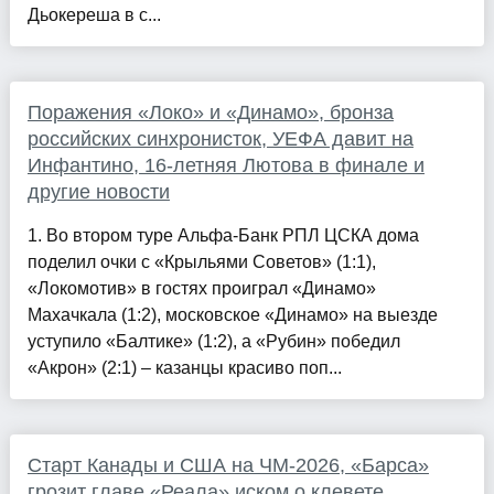
Дьокереша в с...
Поражения «Локо» и «Динамо», бронза
российских синхронисток, УЕФА давит на
Инфантино, 16-летняя Лютова в финале и
другие новости
1. Во втором туре Альфа-Банк РПЛ ЦСКА дома
поделил очки с «Крыльями Советов» (1:1),
«Локомотив» в гостях проиграл «Динамо»
Махачкала (1:2), московское «Динамо» на выезде
уступило «Балтике» (1:2), а «Рубин» победил
«Акрон» (2:1) – казанцы красиво поп...
Старт Канады и США на ЧМ-2026, «Барса»
грозит главе «Реала» иском о клевете,