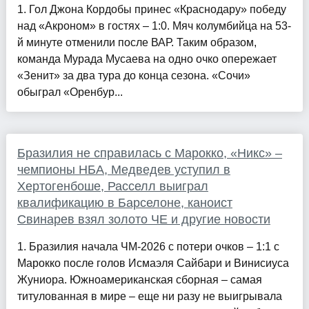
1. Гол Джона Кордобы принес «Краснодару» победу
над «Акроном» в гостях – 1:0. Мяч колумбийца на 53-
й минуте отменили после ВАР. Таким образом,
команда Мурада Мусаева на одно очко опережает
«Зенит» за два тура до конца сезона. «Сочи»
обыграл «Оренбур...
Бразилия не справилась с Марокко, «Никс» –
чемпионы НБА, Медведев уступил в
Хертогенбоше, Расселл выиграл
квалификацию в Барселоне, каноист
Свинарев взял золото ЧЕ и другие новости
1. Бразилия начала ЧМ-2026 с потери очков – 1:1 с
Марокко после голов Исмаэля Сайбари и Винисиуса
Жуниора. Южноамериканская сборная – самая
титулованная в мире – еще ни разу не выигрывала