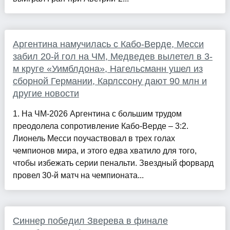
Аргентина намучилась с Кабо-Верде, Месси
забил 20-й гол на ЧМ, Медведев вылетел в 3-
м круге «Уимблдона», Нагельсманн ушел из
сборной Германии, Карлссону дают 90 млн и
другие новости
1. На ЧМ-2026 Аргентина с большим трудом
преодолела сопротивление Кабо-Верде – 3:2.
Лионель Месси поучаствовал в трех голах
чемпионов мира, и этого едва хватило для того,
чтобы избежать серии пенальти. Звездный форвард
провел 30-й матч на чемпионата...
Синнер победил Зверева в финале