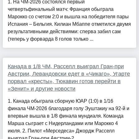
1. На ЧМ-2026 состоялся первый
четвертьфинальный матч: Франция обыграла
Марокко со счетом 2:0 и вышла на победителя пары
Испания – Бельгия. Килиан Мбаппе отметился двумя
результативными действиями: сперва забил сам
(теперь у форварда 8 голов только ...
Канада в 1/8 ЧМ, Расселл выиграл Гран-при
Австрии, Левандовски едет в «Чикаго», Угарте
порвал «кресты», Тюкавин готов перейти в
«Зенит» и другие новости
1. Канада обыграла сборную ЮАР (1:0) в 1/16
финала ЧМ-2026 благодаря голу Эуштакиу на 92-й и
впервые вышла в 1/8 финала мундиаля. Команда
Марша сыграет с Нидерландами или Марокко 4
июля. 2. Пилот «Мерседеса» Джордж Расселл
выиграл Гран-при Австрии-2...