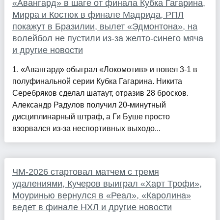
«Авангард» в шаге от финала Кубка Гагарина,
Мирра и Костюк в финале Мадрида, РПЛ
покажут в Бразилии, вылет «Эдмонтона», на
волейбол не пустили из-за желто-синего мяча
и другие новости
1. «Авангард» обыграл «Локомотив» и повел 3-1 в
полуфинальной серии Кубка Гагарина. Никита
Серебряков сделал шатаут, отразив 28 бросков.
Александр Радулов получил 20-минутный
дисциплинарный штраф, а Ги Буше просто
взорвался из-за неспортивных выходо...
ЧМ-2026 стартовал матчем с тремя
удалениями, Кучеров выиграл «Харт Трофи»,
Моуринью вернулся в «Реал», «Каролина»
ведет в финале НХЛ и другие новости