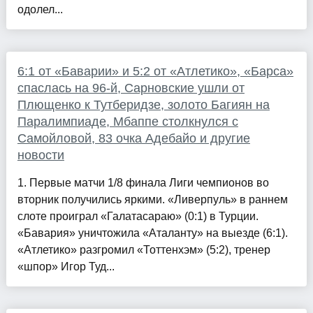
одолел...
6:1 от «Баварии» и 5:2 от «Атлетико», «Барса»
спаслась на 96-й, Сарновские ушли от
Плющенко к Тутберидзе, золото Багиян на
Паралимпиаде, Мбаппе столкнулся с
Самойловой, 83 очка Адебайо и другие
новости
1. Первые матчи 1/8 финала Лиги чемпионов во
вторник получились яркими. «Ливерпуль» в раннем
слоте проиграл «Галатасараю» (0:1) в Турции.
«Бавария» уничтожила «Аталанту» на выезде (6:1).
«Атлетико» разгромил «Тоттенхэм» (5:2), тренер
«шпор» Игор Туд...