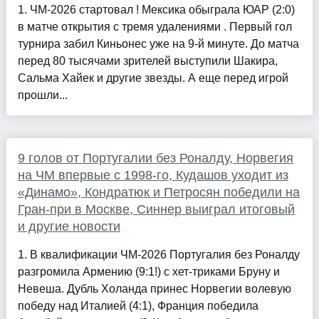
1. ЧМ-2026 стартовал ! Мексика обыграла ЮАР (2:0)
в матче открытия с тремя удалениями . Первый гол
турнира забил Киньонес уже на 9-й минуте. До матча
перед 80 тысячами зрителей выступили Шакира,
Сальма Хайек и другие звезды. А еще перед игрой
прошли...
9 голов от Португалии без Роналду, Норвегия
на ЧМ впервые с 1998-го, Кудашов уходит из
«Динамо», Кондратюк и Петросян победили на
Гран-при в Москве, Синнер выиграл итоговый
и другие новости
1. В квалификации ЧМ-2026 Португалия без Роналду
разгромила Армению (9:1!) с хет-триками Бруну и
Невеша. Дубль Холанда принес Норвегии волевую
победу над Италией (4:1), Франция победила