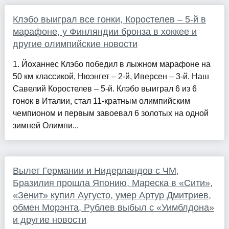
Клэбо выиграл все гонки, Коростелев – 5-й в
марафоне, у Финляндии бронза в хоккее и
другие олимпийские новости
1. Йоханнес Клэбо победил в лыжном марафоне на
50 км классикой, Нюэнгет – 2-й, Иверсен – 3-й. Наш
Савелий Коростелев – 5-й. Клэбо выиграл 6 из 6
гонок в Италии, стал 11-кратным олимпийским
чемпионом и первым завоевал 6 золотых на одной
зимней Олимпи...
Вылет Германии и Нидерландов с ЧМ,
Бразилия прошла Японию, Мареска в «Сити»,
«Зенит» купил Аугусто, умер Артур Дмитриев,
обмен Морэнта, Рублев выбыл с «Уимблдона»
и другие новости