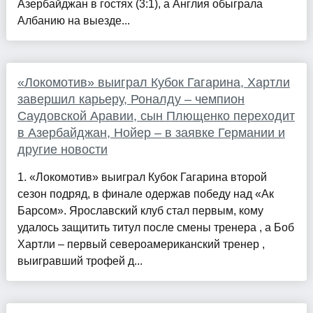
Азербайджан в гостях (3:1), а Англия обыграла
Албанию на выезде...
«Локомотив» выиграл Кубок Гагарина, Хартли
завершил карьеру, Роналду – чемпион
Саудовской Аравии, сын Плющенко переходит
в Азербайджан, Нойер – в заявке Германии и
другие новости
1. «Локомотив» выиграл Кубок Гагарина второй
сезон подряд, в финале одержав победу над «Ак
Барсом». Ярославский клуб стал первым, кому
удалось защитить титул после смены тренера , а Боб
Хартли – первый североамериканский тренер ,
выигравший трофей д...