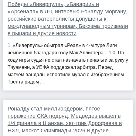
Победы «Ливерпуля», «Баварии» и
«Арсенала» в ЛЧ, интервью Роналду Моргану,
российские ватерполисты допущены к
международным турнирам, Бекхэма произвели
в рыцари и другие новости
1. «Ливерпуль» обыграл «Реал» в 4-м туре Лиги
чемпионов благодаря голу Мак Аллистера – 1:0! По
ходу игры судья не стал назначать пенальти за руку у
Тчуамени, а УЕФА поддержал арбитра. Перед
матчем вандалы испортили мурал с изображением
Трента рядом ...
Роналду стал миллиардером, пятое
поражение СКА подряд, Медведев вышел в
1/4 финала в Шанхае, хет-трик Дорофеева в
НХЛ, маскот Олимпиады-2026 и другие