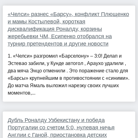
«Челси» разнес «Барсу», конфликт Плющенко
и мамы Костылевой, короткая
дисквалификация Роналду, корзины
жеребьевки ЧМ, Есипенко отобрался на
турнир претендентов и другие новости
1. «Челси» разгромил «Барселону» – 3:0! Делап и
Эстевао забили, у Кунде автогол , Араухо удалили ,
два мяча Энцо отменили . Это поражение стало для
«Барсы» крупнейшим в противостоянии с «синими».
До матча Ямаль выложил нарезку своих лучших
моментов,...
Дубль Роналду Узбекистану и победа
Португалии со счетом 5:0, нулевая ничья
Англии с Ганой, приостановка детских