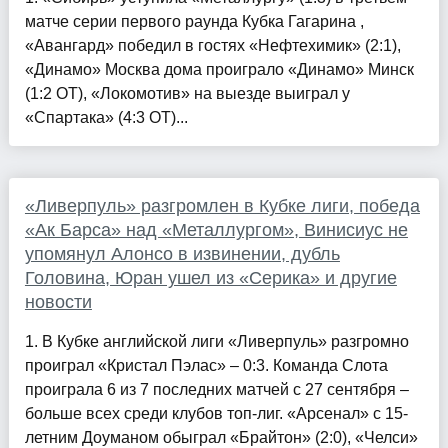
матче серии первого раунда Кубка Гагарина ,
«Авангард» победил в гостях «Нефтехимик» (2:1),
«Динамо» Москва дома проиграло «Динамо» Минск
(1:2 ОТ), «Локомотив» на выезде выиграл у
«Спартака» (4:3 ОТ)...
«Ливерпуль» разгромлен в Кубке лиги, победа
«Ак Барса» над «Металлургом», Винисиус не
упомянул Алонсо в извинении, дубль
Головина, Юран ушел из «Серика» и другие
новости
1. В Кубке английской лиги «Ливерпуль» разгромно
проиграл «Кристал Пэлас» – 0:3. Команда Слота
проиграла 6 из 7 последних матчей с 27 сентября –
больше всех среди клубов топ-лиг. «Арсенал» с 15-
летним Доуманом обыграл «Брайтон» (2:0), «Челси»