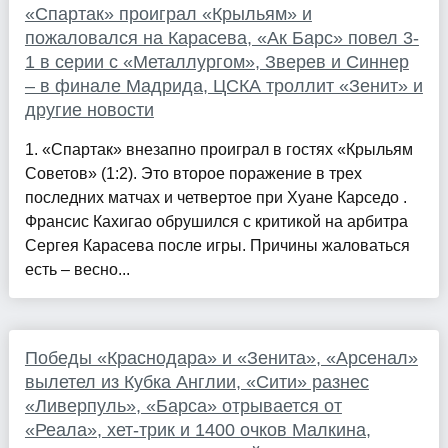
«Спартак» проиграл «Крыльям» и
пожаловался на Карасева, «Ак Барс» повел 3-
1 в серии с «Металлургом», Зверев и Синнер
– в финале Мадрида, ЦСКА троллит «Зенит» и
другие новости
1. «Спартак» внезапно проиграл в гостях «Крыльям
Советов» (1:2). Это второе поражение в трех
последних матчах и четвертое при Хуане Карседо .
Франсис Кахигао обрушился с критикой на арбитра
Сергея Карасева после игры. Причины жаловаться
есть – весно...
Победы «Краснодара» и «Зенита», «Арсенал»
вылетел из Кубка Англии, «Сити» разнес
«Ливерпуль», «Барса» отрывается от
«Реала», хет-трик и 1400 очков Малкина,