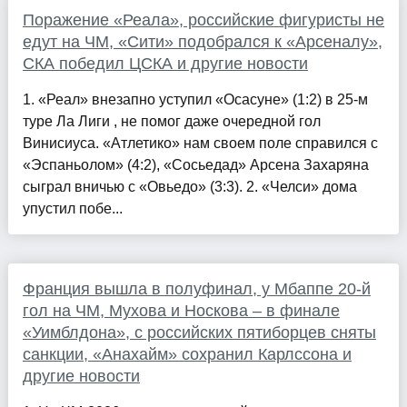
Поражение «Реала», российские фигуристы не
едут на ЧМ, «Сити» подобрался к «Арсеналу»,
СКА победил ЦСКА и другие новости
1. «Реал» внезапно уступил «Осасуне» (1:2) в 25-м
туре Ла Лиги , не помог даже очередной гол
Винисиуса. «Атлетико» нам своем поле справился с
«Эспаньолом» (4:2), «Сосьедад» Арсена Захаряна
сыграл вничью с «Овьедо» (3:3). 2. «Челси» дома
упустил побе...
Франция вышла в полуфинал, у Мбаппе 20-й
гол на ЧМ, Мухова и Носкова – в финале
«Уимблдона», с российских пятиборцев сняты
санкции, «Анахайм» сохранил Карлссона и
другие новости