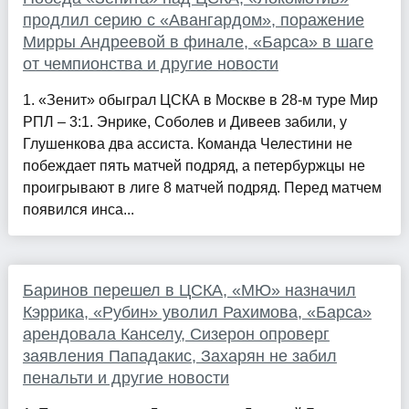
продлил серию с «Авангардом», поражение
Мирры Андреевой в финале, «Барса» в шаге
от чемпионства и другие новости
1. «Зенит» обыграл ЦСКА в Москве в 28-м туре Мир
РПЛ – 3:1. Энрике, Соболев и Дивеев забили, у
Глушенкова два ассиста. Команда Челестини не
побеждает пять матчей подряд, а петербуржцы не
проигрывают в лиге 8 матчей подряд. Перед матчем
появился инса...
Баринов перешел в ЦСКА, «МЮ» назначил
Кэррика, «Рубин» уволил Рахимова, «Барса»
арендовала Канселу, Сизерон опроверг
заявления Пападакис, Захарян не забил
пенальти и другие новости