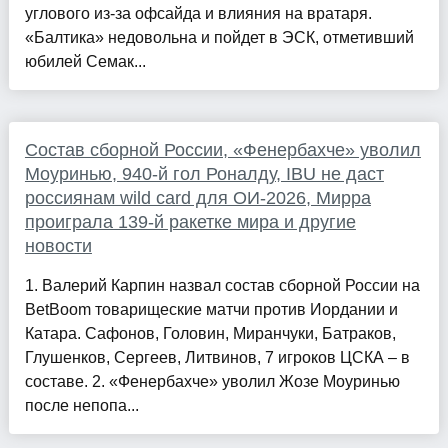
углового из-за офсайда и влияния на вратаря.
«Балтика» недовольна и пойдет в ЭСК, отметивший
юбилей Семак...
Состав сборной России, «Фенербахче» уволил
Моуринью, 940-й гол Роналду, IBU не даст
россиянам wild card для ОИ-2026, Мирра
проиграла 139-й ракетке мира и другие
новости
1. Валерий Карпин назвал состав сборной России на
BetBoom товарищеские матчи против Иордании и
Катара. Сафонов, Головин, Миранчуки, Батраков,
Глушенков, Сергеев, Литвинов, 7 игроков ЦСКА – в
составе. 2. «Фенербахче» уволил Жозе Моуринью
после непопа...