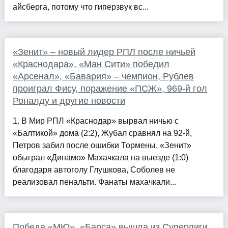
айсберга, потому что гиперзвук вс...
«Зенит» – новый лидер РПЛ после ничьей
«Краснодара», «Ман Сити» победил
«Арсенал», «Бавария» – чемпион, Рублев
проиграл Фису, поражение «ПСЖ», 969-й гол
Роналду и другие новости
1. В Мир РПЛ «Краснодар» вырвал ничью с
«Балтикой» дома (2:2), Жубал сравнял на 92-й,
Петров забил после ошибки Тормены. «Зенит»
обыграл «Динамо» Махачкала на выезде (1:0)
благодаря автоголу Глушкова, Соболев не
реализовал пенальти. Фанаты махачкали...
Победа «МЮ», «Барса» вышла из Суперлиги,