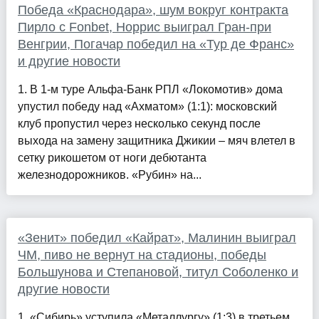
Победа «Краснодара», шум вокруг контракта
Пирло с Fonbet, Норрис выиграл Гран-при
Венгрии, Погачар победил на «Тур де Франс»
и другие новости
1. В 1-м туре Альфа-Банк РПЛ «Локомотив» дома
упустил победу над «Ахматом» (1:1): московский
клуб пропустил через несколько секунд после
выхода на замену защитника Джикии – мяч влетел в
сетку рикошетом от ноги дебютанта
железнодорожников. «Рубин» на...
«Зенит» победил «Кайрат», Малинин выиграл
ЧМ, пиво не вернут на стадионы, победы
Большунова и Степановой, титул Соболенко и
другие новости
1. «Сибирь» уступила «Металлургу» (1:3) в третьем