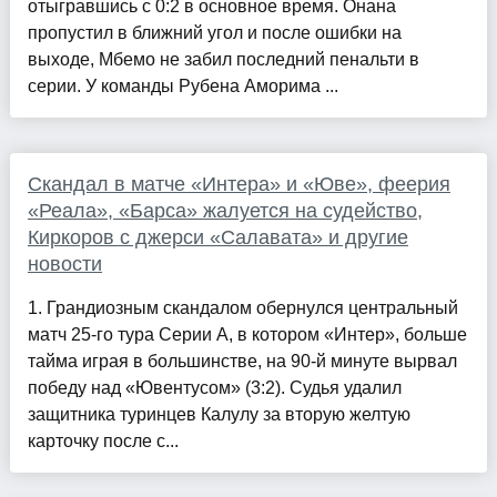
отыгравшись с 0:2 в основное время. Онана
пропустил в ближний угол и после ошибки на
выходе, Мбемо не забил последний пенальти в
серии. У команды Рубена Аморима ...
Скандал в матче «Интера» и «Юве», феерия
«Реала», «Барса» жалуется на судейство,
Киркоров с джерси «Салавата» и другие
новости
1. Грандиозным скандалом обернулся центральный
матч 25-го тура Серии А, в котором «Интер», больше
тайма играя в большинстве, на 90-й минуте вырвал
победу над «Ювентусом» (3:2). Судья удалил
защитника туринцев Калулу за вторую желтую
карточку после с...