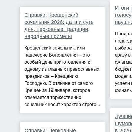
Итоги 
Справки: Крещенский
голосу
сочельник 2026: дата и суть
наушни
дня, церковные традиции,
Продол
народные приметы
подведе
Крещенский сочельник, или
выбира
навечерие Богоявления – это
сразу в
особый день приготовления к
флагма
одному из главных православных
бюджет
праздников – Крещению
модели,
Господню. В отличие от самого
успели 
Крещения 19 января, которое
финальн
отмечается торжественно,
сочельник носит характер строго...
Лучшие
шумопо
Справки: Церковные
в 2026