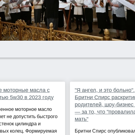
 моторные масла с
"Я ангел, и это больно".
тью 5w30 в 2023 году
Бритни Спирс раскрити
родителей, шоу-бизнес 
венное моторное масло
— за то, что "провалил
ет не допустить быстрого
мать"
стенок цилиндра и
вых колец. Формируемая
Бритни Спирс опубликова