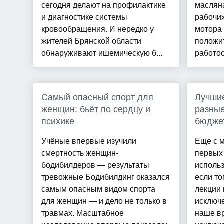
сегодня делают на профилактике
масляна
и диагностике системы
рабочи
кровообращения. И нередко у
мотора 
жителей Брянской области
положит
обнаруживают ишемическую б...
работос
Самый опасный спорт для
Лучшие
женщин: бьёт по сердцу и
разные
психике
бюдже
Учёные впервые изучили
Еще с 
смертность женщин-
первых 
бодибилдеров — результаты
использ
тревожные Бодибилдинг оказался
если то
самым опасным видом спорта
лекции 
для женщин — и дело не только в
исключе
травмах. Масштабное
наше в