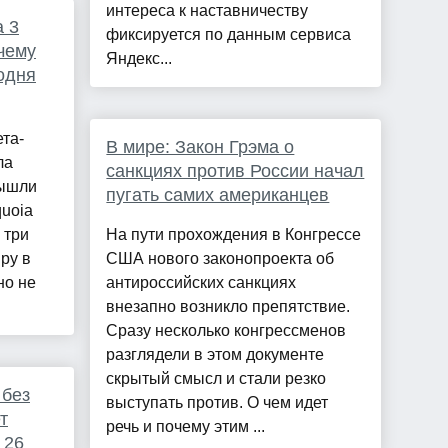
интереса к наставничеству
а 3
фиксируется по данным сервиса
чему
Яндекс...
одня
та-
В мире: Закон Грэма о
ла
санкциях против России начал
вышли
пугать самих американцев
uoia
е три
На пути прохождения в Конгрессе
ру в
США нового законопроекта об
но не
антироссийских санкциях
внезапно возникло препятствие.
Сразу несколько конгрессменов
разглядели в этом документе
скрытый смысл и стали резко
 без
выступать против. О чем идет
т
речь и почему этим ...
 26