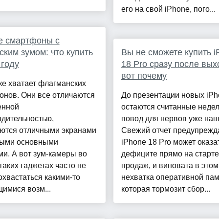
его на свой iPhone, пого...
е смартфоны с
ским зумом: что купить
Вы не сможете купить i
 году
18 Pro сразу после вых
вот почему
ке хватает флагманских
онов. Они все отличаются
До презентации новых iPh
нной
остаются считанные недел
одительностью,
повод для нервов уже наш
ются отличными экранами
Свежий отчет предупрежда
выми основными
iPhone 18 Pro может оказа
и. А вот зум-камеры во
дефиците прямо на старте
таких гаджетах часто не
продаж, и виновата в этом
охвастаться какими-то
нехватка оперативной пам
имися возм...
которая тормозит сбор...