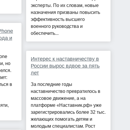
эксперты. По их словам, новые
назначения призваны повысить
эффективность высшего
военного руководства и
Phone
обеспечить...
ода и
one
Интерес к наставничеству в
и, но
России вырос вдвое за пять
елся.
лет
ет:
ться в
За последние годы
наставничество превратилось в
массовое движение, а на
яти,
платформе «Наставник.рф» уже
зарегистрировались более 32 тыс.
желающих помогать детям и
молодым специалистам. Рост