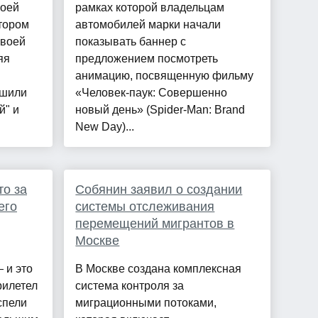
воей
рамках которой владельцам
отором
автомобилей марки начали
своей
показывать баннер с
яя
предложением посмотреть
анимацию, посвященную фильму
ишили
«Человек-паук: Совершенно
й" и
новый день» (Spider-Man: Brand
New Day)...
то за
Собянин заявил о создании
его
системы отслеживания
перемещений мигрантов в
Москве
 и это
В Москве создана комплексная
рилетел
система контроля за
спели
миграционными потоками,