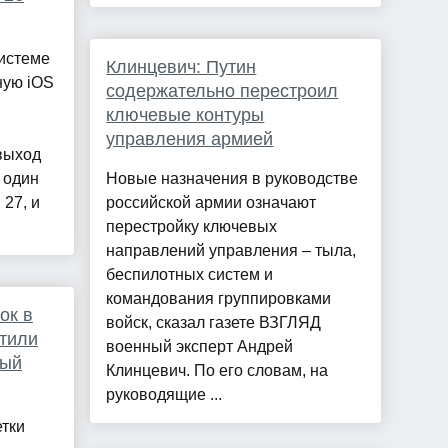
истеме
Клинцевич: Путин
ную iOS
содержательно перестроил
ключевые контуры
управления армией
выход
 один
Новые назначения в руководстве
 27, и
российской армии означают
перестройку ключевых
направлений управления – тыла,
беспилотных систем и
командования группировками
ок в
войск, сказал газете ВЗГЛЯД
атили
военный эксперт Андрей
вый
Клинцевич. По его словам, на
руководящие ...
тки