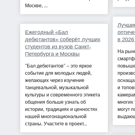
Москве, ...
Лучши
Ежегодный «Бал
оптиче
дебютантов» соберёт лучших
в 2026
студентов из вузов Санкт-
На рын
Петербурга и Москвы
смартф
"Бал дебютантов" – это яркое
повыше
событие для молодых людей,
произв
желающих через изучение
оснаща
танцевальной, музыкальной
и топо
культуры и современного этикета
камерам
общения больше узнать об
многих 
истории, традициях и ценностях
могут п
нашей многонациональной
выдающ
страны. Участите в проект...