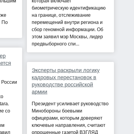
большим
которая включает
биометрическую идентификацию
уже
на границе, отслеживание
. По
перемещений внутри региона и
сбор геномной информации. Об
этом заявил мэр Москвы, лидер
предвыборного спи...
ер
ается
Эксперты раскрыли логику
кадровых перестановок в
 России
руководстве российской
армии
хо
ara.
Президент усиливает руководство
ие со
Минобороны боевыми
офицерами, которым доверяют
ым
ключевые направления, считают
авил
опрошенные газетой ВЗГЛЯД