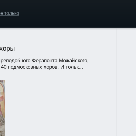
е только
 хоры
преподобного Ферапонта Можайского,
40 подмосковных хоров. И тольк...