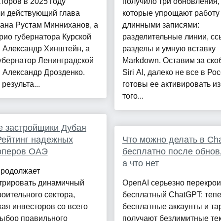
торов в 2025 году
получило три обновления,
ли действующий глава
которые упрощают работу
ана Рустам Минниханов, а
длинными записями:
рио губернатора Курской
разделительные линии, сс
 Александр Хинштейн, а
разделы и умную вставку
убернатор Ленинградской
Markdown. Оставим за ско
 Александр Дрозденко.
Siri AI, далеко не все в Ро
результа...
готовы ее активировать из
того...
 застройщики Дубая
Рейтинг надежных
Что можно делать в Ch
оперов ОАЭ
бесплатно после обнов
а что нет
продолжает
трировать динамичный
OpenAI серьезно перекро
роительного сектора,
бесплатный ChatGPT: теп
ая инвесторов со всего
бесплатные аккаунты и т
Выбор правильного
получают безлимитные те