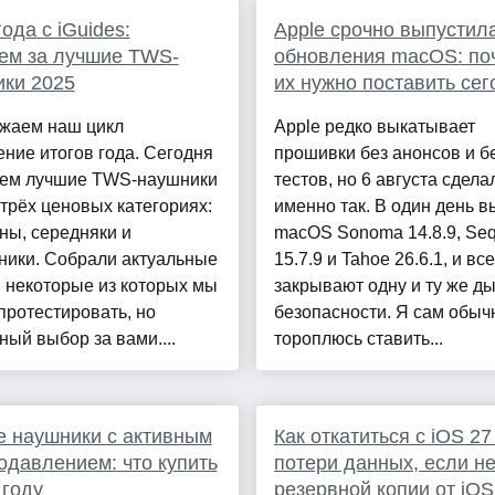
года с iGuides:
Apple срочно выпустил
ем за лучшие TWS-
обновления macOS: по
ки 2025
их нужно поставить сег
жаем наш цикл
Apple редко выкатывает
ние итогов года. Сегодня
прошивки без анонсов и бе
ем лучшие TWS-наушники
тестов, но 6 августа сдела
 трёх ценовых категориях:
именно так. В один день 
ны, середняки и
macOS Sonoma 14.8.9, Seq
ники. Собрали актуальные
15.7.9 и Tahoe 26.6.1, и вс
 некоторые из которых мы
закрывают одну и ту же ды
протестировать, но
безопасности. Я сам обыч
ый выбор за вами....
тороплюсь ставить...
 наушники с активным
Как откатиться с iOS 27
давлением: что купить
потери данных, если не
 году
резервной копии от iOS