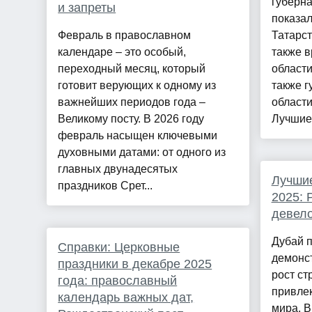
губерна
и запреты
показа
Февраль в православном
Татарст
календаре – это особый,
также в
переходный месяц, который
области
готовит верующих к одному из
также г
важнейших периодов года –
области
Великому посту. В 2026 году
Лучшие 
февраль насыщен ключевыми
духовными датами: от одного из
главных двунадесятых
Лучшие
праздников Срет...
2025: 
девел
Дубай 
Справки: Церковные
демонс
праздники в декабре 2025
рост ст
года: православный
привлек
календарь важных дат,
мира. 