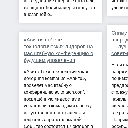
исследование впервые показало:
исключ
женщины-бодибилдеры гибнут от
ученики
внезапной о...
Сниму 
«Авито» соберет
посред
технологических лидеров на
— луч
масштабную конференцию о
совет
будущем управления
Если вы
«Авито Тех», технологическая
напрям
дочерняя компания «Авито»,
понимат
проведет масштабную
предпри
конференцию avito.tech.conf,
столкну
посвящённую лидерству и
начальн
управлению командами в эпоху
актуаль
искусственного интеллекта и
где ра
цифровых трансформаций.
Наприм
Событие состоится 17 октября в
ресур...