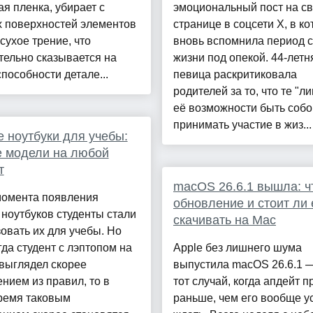
я пленка, убирает с
эмоциональный пост на с
х поверхностей элементов
странице в соцсети X, в к
сухое трение, что
вновь вспомнила период 
ельно сказывается на
жизни под опекой. 44-летн
пособности детале...
певица раскритиковала
родителей за то, что те "л
её возможности быть собо
принимать участие в жиз...
 ноутбуки для учебы:
 модели на любой
т
macOS 26.6.1 вышла: ч
момента появления
обновление и стоит ли 
ноутбуков студенты стали
скачивать на Mac
овать их для учебы. Но
гда студент с лэптопом на
Apple без лишнего шума
выглядел скорее
выпустила macOS 26.6.1 —
нием из правил, то в
тот случай, когда апдейт п
ремя таковым
раньше, чем его вообще у