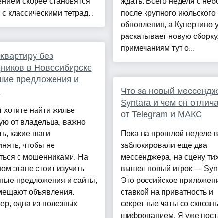
ением скорее становятся
ждать. Всего неделя с не
 с классическими тетрад...
после крупного июльского
обновления, а Купертино 
раскатывает новую сборку
примечаниям тут о...
квартиру без
ников в Новосибирске
шие предложения и
ы
Что за новый мессендж
Syntara и чем он отлич
 хотите найти жилье
от Telegram и МАКС
ую от владельца, важно
ь, какие шаги
Пока на прошлой неделе в
нять, чтобы не
заблокировали еще два
ться с мошенниками. На
мессенджера, на сцену ти
ом этапе стоит изучить
вышел новый игрок — Synt
ные предложения и сайты,
Это российское приложен
змещают объявления.
ставкой на приватность и
ер, одна из полезных
секретные чаты со сквозн
шифрованием. Я уже пост