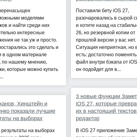
перенасыщен
Поставили бету iOS 27,
можными моделями
разочаровались в сырой с
ов и найти среди них
и хотите назад на стабиль
ительно интересные
26, но резервной копии от
ения не так уж и просто.
прошлой версии у вас нет.
остарались это сделать и
Ситуация неприятная, но 
и в одном материале
есть: достаточно поменять
, по нашему мнению,
файл внутри бэкапа от iOS
и, которые можно купить
он подойдет для в...
..
3 новые функции Замет
анов, Хинштейн и
iOS 27, которые превр
нко показали лучшие
их в настоящий тексто
таты на выборах
редактор
 результаты на выборах
В iOS 27 приложение Заме