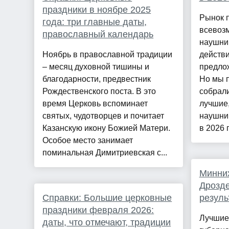
праздники в ноябре 2025
Рынок 
года: три главные даты,
всевоз
православный календарь
наушник
Ноябрь в православной традиции
действ
– месяц духовной тишины и
предлож
благодарности, предвестник
Но мы п
Рождественского поста. В это
собрал
время Церковь вспоминает
лучшие
святых, чудотворцев и почитает
наушник
Казанскую икону Божией Матери.
в 2026 г.
Особое место занимает
поминальная Димитриевская с...
Минних
Дрозде
Справки: Большие церковные
резуль
праздники февраля 2026:
Лучшие
даты, что отмечают, традиции