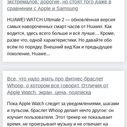
экстремалов: дорогие, но стоят того даже в
сравнении с Apple и Samsung
HUAWEI WATCH Ultimate 2 — обновлённая версия
самых навороченных смарт-часов от Huawei. Как
водится, здесь всего больше и всё лучше… Кроме,
разве что, одной характеристики. Но давайте обо
всём по порядку. Внешний вид Как и предыдущее
поколение, Huawe...
Все, что надо знать про фитнес-браслет
Whoop, о котором все говорят. Отличия от
Apple Watch, экран, цена, подписка
Пока Apple Watch следит за уведомлениями, шагами
и пульсом, браслет Whoop делает нечто другое: он
изучает пользователя. Этот трекер не показывает
время, не проигрывает музыку и не отвечает на