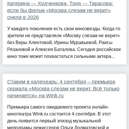
Катерина — Ходченкова, Тоня — Тарасова:
если бы фильм «Москва слезам не верит»
сняли в 2026
У каждого поколения есть свои кинозвезды. Когда-то
зрители не представляли «Москву слезам не верит»
без Веры Алентовой, Ирины Муравьевой, Раисы
Рязановой и Алексея Баталова. Сегодня российское
кино тоже может похвастаться сильными актера...
Ставим в календарь: 4 сентября – премьера
сериала «Москва слезам не верит. Всё только
начинается» на Wink.ru
Премьера самого ожидаемого проекта онлайн-
кинотеатра Wink.ru состоится 4 сентября. В этот
день появится первый эпизод музыкальной
мелодрамы режиссеров Ольги Долматовской и