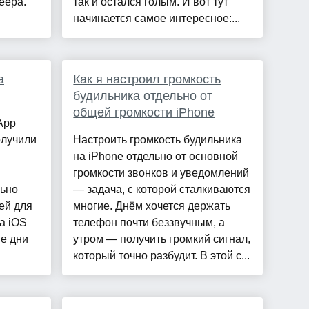
еера.
так и остался голым. И вот тут
начинается самое интересное:...
а
Как я настроил громкость
будильника отдельно от
общей громкости iPhone
App
олучили
Настроить громкость будильника
на iPhone отдельно от основной
громкости звонков и уведомлений
льно
— задача, с которой сталкиваются
ей для
многие. Днём хочется держать
а iOS
телефон почти беззвучным, а
ие дни
утром — получить громкий сигнал,
который точно разбудит. В этой с...