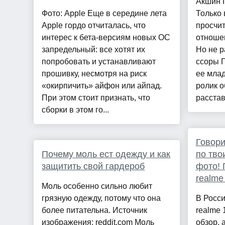
Акшин Г
Фото: Apple Еще в середине лета
Только 
Apple гордо отчиталась, что
просчит
интерес к бета-версиям новых ОС
отноше
запредельный: все хотят их
Но не р
попробовать и устанавливают
ссоры Г
прошивку, несмотря на риск
ее мла
«окирпичить» айфон или айпад.
ролик о
При этом стоит признать, что
расстав
сборки в этом го...
Говори
Почему моль ест одежду и как
по тво
защитить свой гардероб
фото! 
realme
Моль особенно сильно любит
грязную одежду, потому что она
В Росс
более питательна. Источник
realme 
изображения: reddit.com Моль
обзор, 