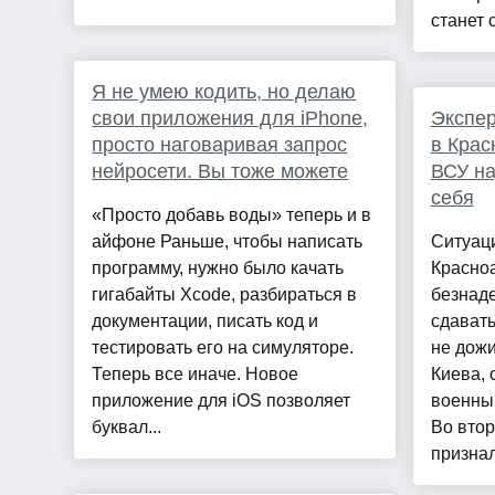
станет 
Я не умею кодить, но делаю
свои приложения для iPhone,
Экспер
просто наговаривая запрос
в Крас
нейросети. Вы тоже можете
ВСУ на
себя
«Просто добавь воды» теперь и в
айфоне Раньше, чтобы написать
Ситуац
программу, нужно было качать
Красно
гигабайты Xcode, разбираться в
безнаде
документации, писать код и
сдавать
тестировать его на симуляторе.
не дож
Теперь все иначе. Новое
Киева, 
приложение для iOS позволяет
военны
буквал...
Во вто
признал