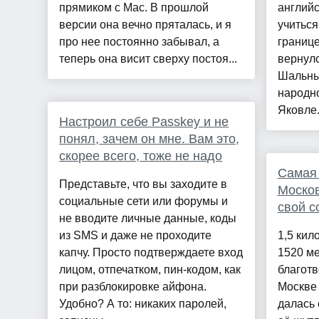
прямиком с Mac. В прошлой
английс
версии она вечно пряталась, и я
учиться
про нее постоянно забывал, а
границе
теперь она висит сверху постоя...
вернулс
Шальны
народн
Яковле.
Настроил себе Passkey и не
понял, зачем он мне. Вам это,
скорее всего, тоже не надо
Самая 
Представьте, что вы заходите в
Москов
социальные сети или форумы и
свой с
не вводите личные данные, коды
из SMS и даже не проходите
1,5 кил
капчу. Просто подтверждаете вход
1520 ме
лицом, отпечатком, пин-кодом, как
благотв
при разблокировке айфона.
Москве
Удобно? А то: никаких паролей,
далась 