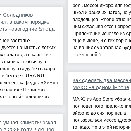
роль мессенджера для госу
школ и рабочих чатов, но у
й Солодников
владельцев iPhone отнош
ил, в каком порядке
ним складываются непрос
сть новогодние блюда
Приложение исчезло из Ap
днее застолье
еще в июне, и с тех пор о
дуется начинать с лёгких
на ваших смартфонах будт
 салатов, а в качестве
стеклянной б...
ов выбирать обычную
ованную воду без сахара.
м в беседе с URA.RU
Как сделать два мессе
л доцент кафедры «Химия
МАКС на одном iPhone
ехнология» Пермского
а Сергей Солодников...
МАКС из App Store убрали
полноценного приложения
айфоне до сих пор нет, а
пользоваться мессенджеро
 умная климатическая
то надо. Но в этой истории
а в 2026 году. Для нее