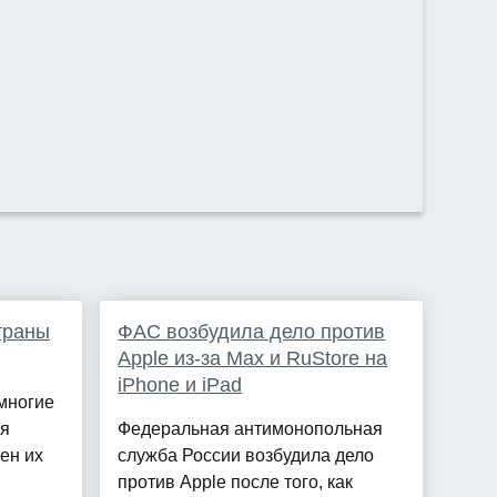
страны
ФАС возбудила дело против
Apple из-за Max и RuStore на
iPhone и iPad
 многие
ля
Федеральная антимонопольная
ен их
служба России возбудила дело
против Apple после того, как