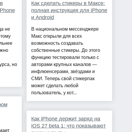
ов
Как сделать стикеры в Максе:
iPhone
полная инструкция для iPhone
и Android
да не
В национальном мессенджере
этому
Макс открыли для всех
ильнее
возможность создавать
ожно
собственные стикеры. До этого
функцию тестировали только с
урса, но
авторами крупных каналов —
инфлюенсерами, звёздами и
СМИ. Теперь свой стикерпак
может сделать любой
пользователь, у кот...
ром
Как iPhone держит заряд на
iOS 27 beta 1: что показывают
мает