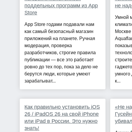
поддельных программ из App
не над
Store
Умной 
App Store годами подавали нам
климати
как самый безопасный магазин
Москве
приложений на планете. Ручная
Aquafla
модерация, проверка
показы
разработчиков, строгие правила
техноло
публикации — все это работает
строите
ровно до тех пор, пока за дело не
гаджето
берутся люди, которые умеют
умного 
зарабатыват...
к...
Как правильно установить iOS
«Не на
26 / iPadOS 26 на свой iPhone
Гусейн
или iPad в России. Это нужно
убивал
знать!