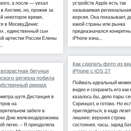
кого, а после — уехал
устройств Apple есть так
 в Англию, но, прожив за
называемая региональна
й некоторое время,
версия. Она показывает, д
я в Москву.Денис
какой страны или рынка
х , единственный сын
предназначался конкретн
ой артистки России Елены
iPhone изна...
..
Как сделать фото из ви
возрастная бегунья
iPhone с iOS 27
ского региона побила
Поймать идеальный момен
обственный рекорд
видео и сохранить его как
ометра шутя Дистанция в
казалось бы, дело пары се
тров на
Скриншот, и готово. Но ес
орительном забеге в
приглядеться, в кадр лезет
 ко Дню железнодорожника
лишнее: верхняя строка
ей легко. – Я преодолела
состояния, часы, заряд ба