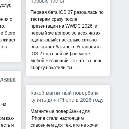
первые тесты
слуг,
Первая бета iOS 27 разошлась по
ения с
тестерам сразу после
то.
презентации на WWDC 2026, и
p Store
первый же вопрос во всех чатах
но живет
одинаковый: насколько сильно
о в
она сажает батарею. Установить
iOS 27 на свой айфон может
любой желающий, так что за ночь
сборку накатили ты...
нджера
Какой магнитный повербанк
,
купить для iPhone в 2026 году
 на
Магнитные повербанки для
м как-
iPhone стали настоящим
 есть и
спасением для тех, кто не хочет