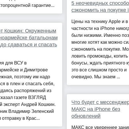
5 неочевидных способ
стопроцентной гарантие...
сэкономить на покупке 
Цены на технику Apple и в
частности на iPhone никог
т Кошкин: Окруженным
были низкими. Именно по
ноармейске батальонам
многие хотят как можно с
до сдаваться и спасать
сэкономить на покупке. М
ловить промокоды, копить
ия для ВСУ в
бонусы, ждать приятного к
армейске и Димитрове
это все слишком просто и
жная, поэтому им надо
очевидно. Мы знаем ...
ся в плен и спасать себя,
идаясь распоряжений из
сказал газете ВЗГЛЯД
Что будет с мессендже
й эксперт Андрей Кошкин.
МАКС на iPhone без
рник Владимир Зеленский
обновлений
 отправку в Крас...
МАКС все увереннее зани