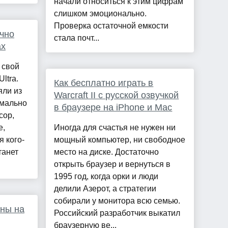
начали относиться к этим цифрам
слишком эмоционально.
Проверка остаточной емкости
очно
стала почт...
ax
 свой
ltra.
Как бесплатно играть в
яли из
Warcraft II с русской озвучкой
имально
в браузере на iPhone и Mac
сор,
е,
Иногда для счастья не нужен ни
 кого-
мощный компьютер, ни свободное
танет
место на диске. Достаточно
открыть браузер и вернуться в
1995 год, когда орки и люди
делили Азерот, а стратегии
собирали у монитора всю семью.
ены на
Российский разработчик выкатил
браузерную ве...