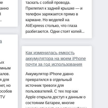
ие
таскать с собой провода.
данно
Прилепил к задней крышке — и
й
телефон заряжается прямо в
.
кармане. Но моделей на
AliExpress столько, что глаза
разбегаются. Одни стоят копей...
а
Как изменилась емкость
аккумулятора на моем iPhone
ых
почти за год использования
ромным
алов.
Аккумулятор iPhone давно
я для
превратился в отдельный
ет, но
источник тревоги для
пособов
пользователей. С тех пор как
 TV
Apple открыла доступ к данным о
состоянии батареи, многие