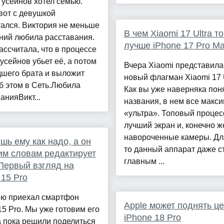
усейнов хотел семью.
вот с девушкой
ался. Виктория не меньше
В чем Xiaomi 17 Ultra т
ний любила расставания.
лучше iPhone 17 Pro M
ассчитала, что в процессе
усейнов убьет её, а потом
Вчера Xiaomi представила
дшего брата и выложит
новый флагман Xiaomi 17 U
б этом в Сеть.Любила
Как вы уже наверняка пон
анияВикт...
названия, в нем все макс
«ультра». Топовый процес
лучший экран и, конечно ж
навороченные камеры. Для
шь ему как надо, а он
то данный аппарат даже с
им словам редактирует
главным ...
Первый взгляд на
 15 Pro
ию приехал смартфон
Apple может поднять ц
15 Pro. Мы уже готовим его
iPhone 18 Pro
а пока решили поделиться