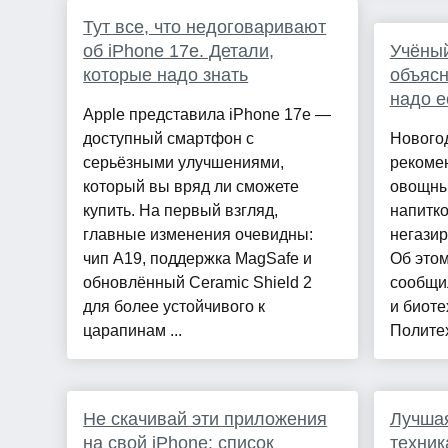
Тут все, что недоговаривают
об iPhone 17e. Детали,
Учёны
которые надо знать
объясн
надо е
Apple представила iPhone 17e —
доступный смартфон с
Нового
серьёзными улучшениями,
рекомен
который вы вряд ли сможете
овощных
купить. На первый взгляд,
напитк
главные изменения очевидны:
негазир
чип A19, поддержка MagSafe и
Об это
обновлённый Ceramic Shield 2
сообщи
для более устойчивого к
и биот
царапинам ...
Политех
Не скачивай эти приложения
Лучшая
на свой iPhone: список
техник