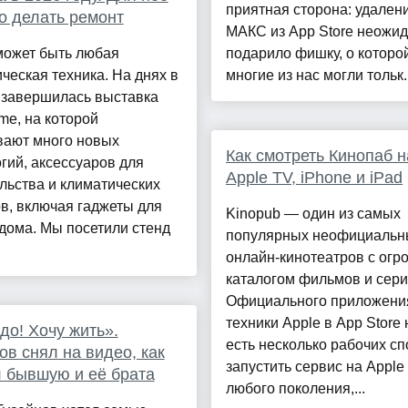
приятная сторона: удален
о делать ремонт
МАКС из App Store неожи
может быть любая
подарило фишку, о которо
ческая техника. На днях в
многие из нас могли тольк..
 завершилась выставка
me, на которой
вают много новых
Как смотреть Кинопаб н
гий, аксессуаров для
Apple TV, iPhone и iPad
льства и климатических
в, включая гаджеты для
Kinopub — один из самых
дома. Мы посетили стенд
популярных неофициальн
онлайн-кинотеатров с ог
каталогом фильмов и сери
Официального приложени
техники Apple в App Store н
до! Хочу жить».
есть несколько рабочих с
ов снял на видео, как
запустить сервис на Apple
 бывшую и её брата
любого поколения,...