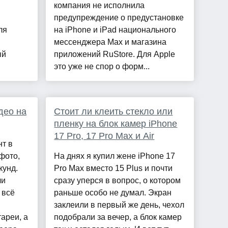
компания не исполнила
я
предупреждение о предустановке
ля
на iPhone и iPad национального
мессенджера Max и магазина
ый
приложений RuStore. Для Apple
это уже не спор о форм...
део на
Стоит ли клеить стекло или
пленку на блок камер iPhone
17 Pro, 17 Pro Max и Air
т в
 фото,
На днях я купил жене iPhone 17
кунд.
Pro Max вместо 15 Plus и почти
ли
сразу уперся в вопрос, о котором
 всё
раньше особо не думал. Экран
заклеили в первый же день, чехол
тареи, а
подобрали за вечер, а блок камер