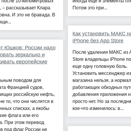
 после 10-километровых
иногда ещё и элементы пл
, – рассказывает Клара
Потом это при...
вна. И это не бравада. В
щи...
Как установить МАКС н
iPhone без App Store
т Юшков: России надо
После удаления МАКС из 
овать зеркально и
Store владельцы iPhone п
ивать европейские
еще одну головную боль.
Установить мессенджер из
ьным поводом для
магазина нельзя, а норма
та Францией судов,
работающих обходных пут
зящих российскую нефть,
добавления приложения н
не то, что они числятся в
просто нет. Но за последн
нных списках, а якобы
кое-что изменилось: в...
вие флага или его
а. При этом перевод
в под флаг России не