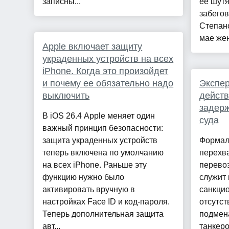
записны...
её шутя
забегов
Степано
мае жен
Apple включает защиту
украденных устройств на всех
iPhone. Когда это произойдет
и почему ее обязательно надо
Экспер
выключить
действ
задерж
В iOS 26.4 Apple меняет один
суда
важный принцип безопасности:
защита украденных устройств
Формал
теперь включена по умолчанию
перехва
на всех iPhone. Раньше эту
перево
функцию нужно было
служит 
активировать вручную в
санкцио
настройках Face ID и код-пароля.
отсутст
Теперь дополнительная защита
подмен
авт...
танкеро