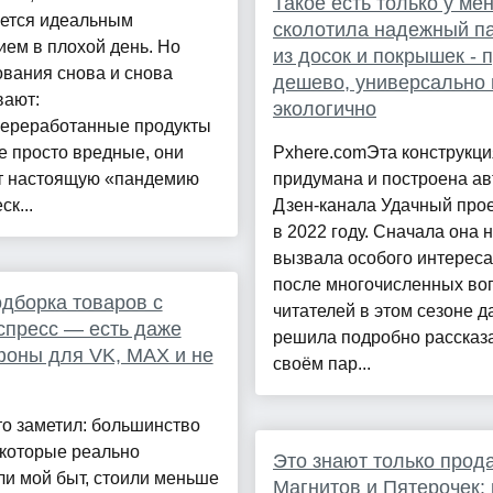
Такое есть только у мен
жется идеальным
сколотила надежный п
ем в плохой день. Но
из досок и покрышек - п
вания снова и снова
дешево, универсально 
вают:
экологично
переработанные продукты
е просто вредные, они
Pxhere.comЭта конструкц
т настоящую «пандемию
придумана и построена а
ск...
Дзен-канала Удачный про
в 2022 году. Сначала она 
вызвала особого интереса
после многочисленных во
дборка товаров с
читателей в этом сезоне д
пресс — есть даже
решила подробно рассказа
оны для VK, MAX и не
своём пар...
то заметил: большинство
 которые реально
Это знают только прод
и мой быт, стоили меньше
Магнитов и Пятерочек: 