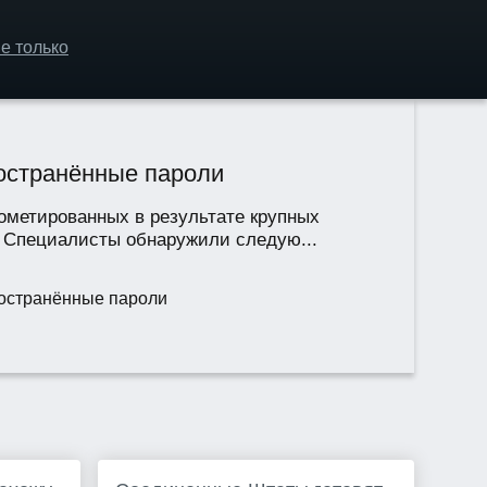
е только
ространённые пароли
ометированных в результате крупных
й. Специалисты обнаружили следую...