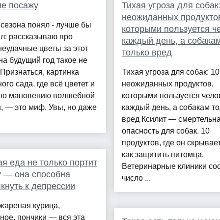
не посажу
Тихая угроза для собак
неожиданных продукто
 сезона понял - лучше бы
которыми пользуется ч
л: рассказываю про
каждый день, а собака
еудачные цветы за этот
только вред
 на будущий год такое не
Признаться, картинка
Тихая угроза для собак: 10
ого сада, где всё цветет и
неожиданных продуктов,
 по мановению волшебной
которыми пользуется чело
, — это миф. Увы, но даже
каждый день, а собакам то
вред Ксилит — смертельн
опасность для собак. 10
продуктов, где он скрывает
как защитить питомца.
я еда не только портит
Ветеринарные клиники со
 — она способна
число ...
кнуть к депрессии
жареная курица,
ое, пончики — вся эта