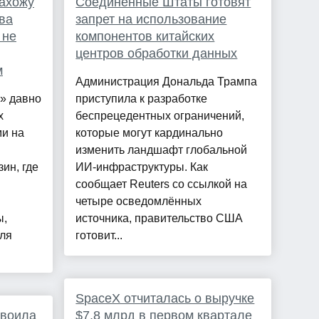
нахожу
Соединенные Штаты готовят
ва
запрет на использование
 не
компонентов китайских
центров обработки данных
м
Администрация Дональда Трампа
» давно
приступила к разработке
х
беспрецедентных ограничений,
ми на
которые могут кардинально
изменить ландшафт глобальной
ин, где
ИИ-инфраструктуры. Как
сообщает Reuters со ссылкой на
четыре осведомлённых
ы,
источника, правительство США
для
готовит...
SpaceX отчиталась о выручке
своила
$7,8 млрд в первом квартале