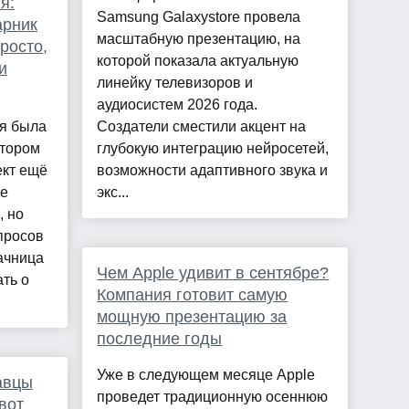
я:
Samsung Galaxystore провела
арник
масштабную презентацию, на
росто,
которой показала актуальную
и
линейку телевизоров и
аудиосистем 2026 года.
ия была
Создатели сместили акцент на
втором
глубокую интеграцию нейросетей,
ект ещё
возможности адаптивного звука и
не
экс...
, но
просов
ачница
Чем Apple удивит в сентябре?
ть о
Компания готовит самую
мощную презентацию за
последние годы
Уже в следующем месяце Apple
авцы
проведет традиционную осеннюю
вот