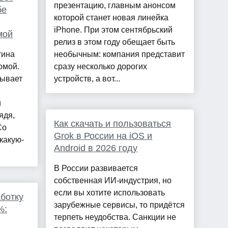
презентацию, главным анонсом
бе
которой станет новая линейка
iPhone. При этом сентябрьский
мой
релиз в этом году обещает быть
тина
необычным: компания представит
омой.
сразу несколько дорогих
рывает
устройств, а вот...
й
ядя,
Как скачать и пользоваться
Со
Grok в России на iOS и
какую-
Android в 2026 году
В России развивается
собственная ИИ-индустрия, но
если вы хотите использовать
ботку
зарубежные сервисы, то придётся
%:
терпеть неудобства. Санкции не