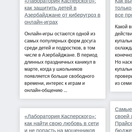
«Лаборатория Касперского»:
Как вы
как защитить детей в
только
Азербайджане от киберугроз в
все пр
онлайн-играх
Какой в
Онлайн-игры остаются одной из
действ
самых популярных форм досуга
купальн
среди детей и подростков, в том
охлажда
числе в Азербайджане. В период
конечно
длинных праздничных каникул в
Но нас
марте, когда у школьников
купальн
появляется больше свободного
провери
времени, интерес к играм и
из семи
онлайн-общению ...
Самые
«Лаборатория Касперского»:
своей 
как найти свою любовь в сети
Прайсе
и не попасть на мошенников
бюджет