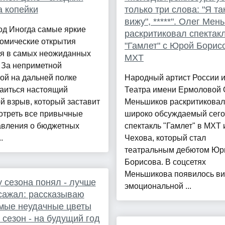
а копейки
только три слова: "Я та
вижу", *****". Олег Мен
од Иногда самые яркие
раскритиковал спектак
номические открытия
"Гамлет" с Юрой Борис
ся в самых неожиданных
МХТ
 За неприметной
ой на дальней полке
Народный артист России и
таиться настоящий
Театра имени Ермоловой 
й взрыв, который заставит
Меньшиков раскритиковал
отреть все привычные
широко обсуждаемый сег
авления о бюджетных
спектакль "Гамлет" в МХТ 
.
Чехова, который стал
театральным дебютом Ю
Борисова. В соцсетях
Меньшикова появилось ви
у сезона понял - лучше
эмоциональной ...
сажал: рассказываю
мые неудачные цветы
т сезон - на будущий год