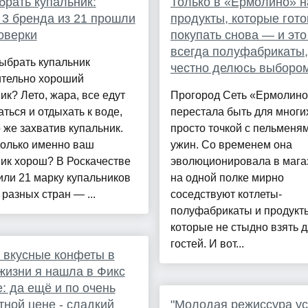
брать купальник:
Только в «Ермолино» 
 3 бренда из 21 прошли
продукты, которые гото
оверки
покупать снова — и это
всегда полуфабрикаты,
ыбрать купальник
честно делюсь выборо
ительно хороший
ик? Лето, жара, все едут
Прогород Сеть «Ермолино
ться и отдыхать к воде,
перестала быть для многи
 же захватив купальник.
просто точкой с пельменя
колько именно ваш
ужин. Со временем она
ик хорош? В Роскачестве
эволюционировала в магаз
ли 21 марку купальников
на одной полке мирно
 разных стран — ...
соседствуют котлеты-
полуфабрикаты и продукт
которые не стыдно взять 
гостей. И вот...
 вкусные конфеты в
жизни я нашла в Фикс
: да ещё и по очень
ной цене - сладкий
"Молодая режиссура у