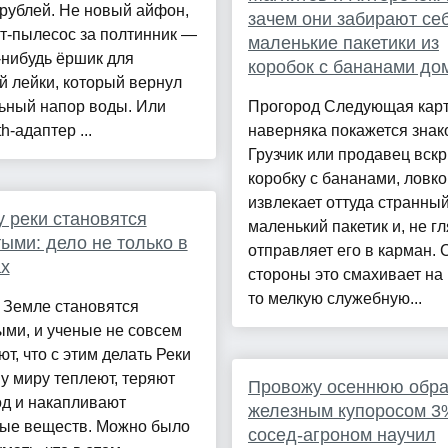
рублей. Не новый айфон,
зачем они забирают се
т-пылесос за полтинник —
маленькие пакетики из
-нибудь ёршик для
коробок с бананами до
 лейки, который вернул
ьный напор воды. Или
Прогород Следующая кар
h-адаптер ...
наверняка покажется знак
Грузчик или продавец вск
коробку с бананами, ловко
извлекает оттуда странны
 реки становятся
маленький пакетик и, не гл
ыми: дело не только в
отправляет его в карман. 
х
стороны это смахивает на 
то мелкую служебную...
 Земле становятся
ми, и ученые не совсем
т, что с этим делать Реки
у миру теплеют, теряют
Провожу осеннюю обра
од и накапливают
железным купоросом 3
ные веществ. Можно было
сосед-агроном научил