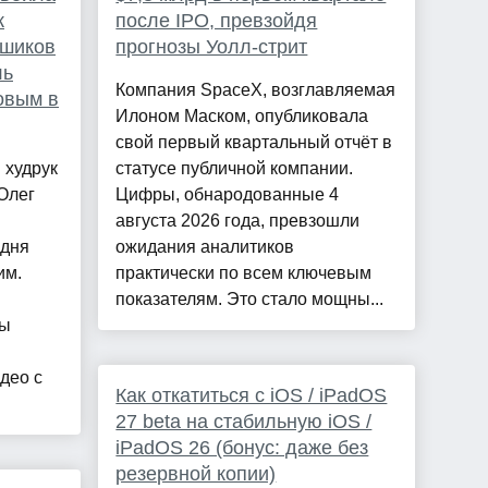
к
после IPO, превзойдя
ьшиков
прогнозы Уолл-стрит
ль
Компания SpaceX, возглавляемая
овым в
Илоном Маском, опубликовала
свой первый квартальный отчёт в
 худрук
статусе публичной компании.
Олег
Цифры, обнародованные 4
августа 2026 года, превзошли
одня
ожидания аналитиков
им.
практически по всем ключевым
показателям. Это стало мощны...
ры
део с
Как откатиться с iOS / iPadOS
27 beta на стабильную iOS /
iPadOS 26 (бонус: даже без
резервной копии)