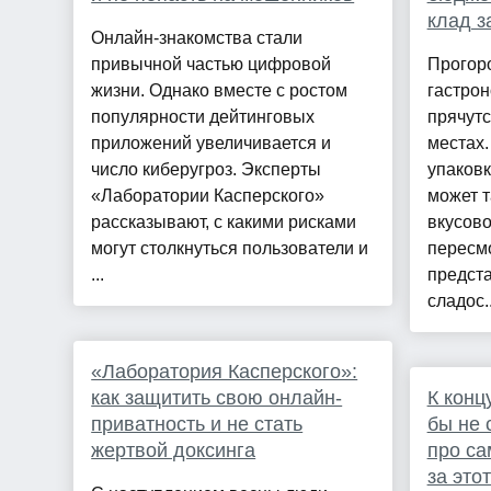
клад з
Онлайн-знакомства стали
привычной частью цифровой
Прогор
жизни. Однако вместе с ростом
гастро
популярности дейтинговых
прячут
приложений увеличивается и
местах.
число киберугроз. Эксперты
упаковк
«Лаборатории Касперского»
может 
рассказывают, с какими рисками
вкусово
могут столкнуться пользователи и
пересм
...
предст
сладос..
«Лаборатория Касперского»:
как защитить свою онлайн-
К конц
приватность и не стать
бы не 
жертвой доксинга
про са
за это