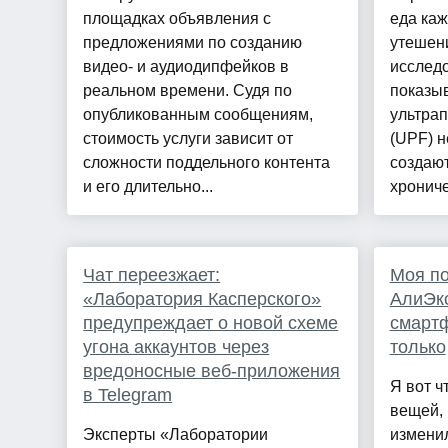
площадках объявления с
еда ка
предложениями по созданию
утешени
видео- и аудиодипфейков в
исследо
реальном времени. Судя по
показы
опубликованным сообщениям,
ультра
стоимость услуги зависит от
(UPF) н
сложности поддельного контента
создаю
и его длительно...
хрониче
Чат переезжает:
Моя по
«Лаборатория Касперского»
АлиЭкс
предупреждает о новой схеме
смартф
угона аккаунтов через
только
вредоносные веб-приложения
Я вот ч
в Telegram
вещей,
Эксперты «Лаборатории
изменил