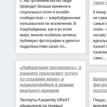
С наступлением весны люди
такое 
проводят больше времени в
социальных сетях и онлайн-
К концу
сообществах — азербайджанские
не сажа
пользователи не исключение. В
самые н
Азербайджане, как и во всём
сезон -
мире, многие особенно активно
посажу 
публикуют фотографии и делятся
идеальн
подробностями своих пл...
пахнет
палочки
самы...
«Лаборатория Касперского»: в
даркнете предлагают услуги
по созданию видео- и
Вредна
аудиодипфейков в режиме
фигуру
реального времени
подтол
Эксперты Kaspersky GReAT
Пицца, 
обнаружили на теневых
морожен