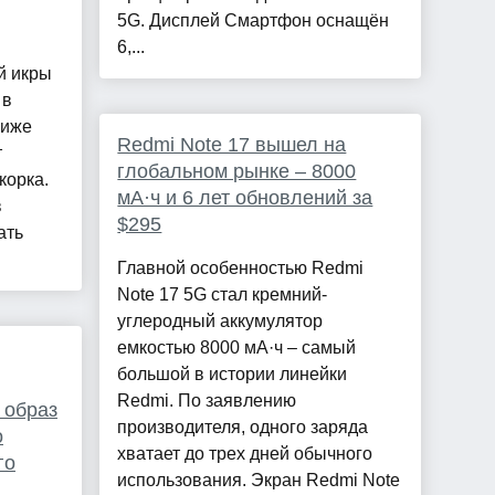
5G. Дисплей Смартфон оснащён
6,...
й икры
 в
ниже
Redmi Note 17 вышел на
т
глобальном рынке – 8000
корка.
мА·ч и 6 лет обновлений за
в
$295
ать
Главной особенностью Redmi
Note 17 5G стал кремний-
углеродный аккумулятор
емкостью 8000 мА·ч – самый
большой в истории линейки
Redmi. По заявлению
 образ
производителя, одного заряда
о
хватает до трех дней обычного
го
использования. Экран Redmi Note