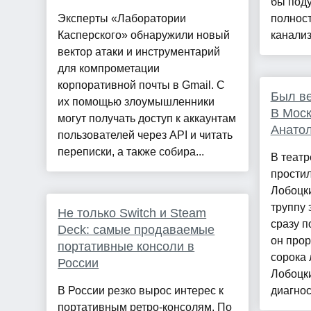
бы поду
Эксперты «Лаборатории
полнос
Касперского» обнаружили новый
канализ
вектор атаки и инструментарий
для компрометации
корпоративной почты в Gmail. С
Был ве
их помощью злоумышленники
В Моск
могут получать доступ к аккаунтам
Анато
пользователей через API и читать
переписки, а также собира...
В театр
простил
Лобоцки
труппу 
Не только Switch и Steam
сразу п
Deck: самые продаваемые
он прор
портативные консоли в
сорока 
России
Лобоцки
В России резко вырос интерес к
диагнос.
портативным ретро-консолям. По