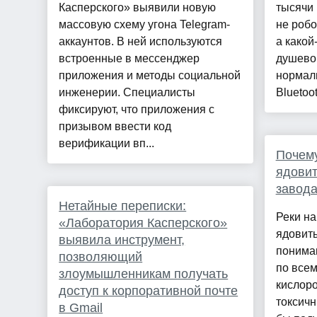
Касперского» выявили новую
тысячи 
массовую схему угона Telegram-
не робо
аккаунтов. В ней используются
а какой
встроенные в мессенджер
душевой
приложения и методы социальной
нормал
инженерии. Специалисты
Bluetoot
фиксируют, что приложения с
призывом ввести код
верификации вп...
Почему
ядовит
завода
Нетайные переписки:
Реки на
«Лаборатория Касперского»
ядовиты
выявила инструмент,
понимаю
позволяющий
по всем
злоумышленникам получать
кислор
доступ к корпоративной почте
токсич
в Gmail