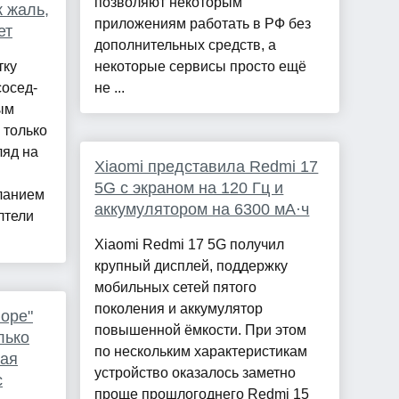
позволяют некоторым
к жаль,
приложениям работать в РФ без
ет
дополнительных средств, а
тку
некоторые сервисы просто ещё
сосед-
не ...
ым
л только
ляд на
Xiaomi представила Redmi 17
5G с экраном на 120 Гц и
ланием
аккумулятором на 6300 мА·ч
лтели
Xiaomi Redmi 17 5G получил
крупный дисплей, поддержку
мобильных сетей пятого
поколения и аккумулятор
оре"
повышенной ёмкости. При этом
лько
по нескольким характеристикам
кая
устройство оказалось заметно
с
проще прошлогоднего Redmi 15