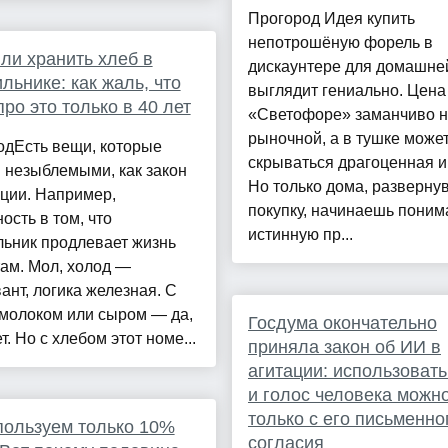
Прогород Идея купить
непотрошёную форель в
ли хранить хлеб в
дискаунтере для домашне
льнике: как жаль, что
выглядит гениально. Цена
про это только в 40 лет
«Светофоре» заманчиво 
рыночной, а в тушке може
одЕсть вещи, которые
скрываться драгоценная и
 незыблемыми, как закон
Но только дома, разверну
ции. Например,
покупку, начинаешь поним
ость в том, что
истинную пр...
льник продлевает жизнь
ам. Мол, холод —
ант, логика железная. С
 молоком или сыром — да,
Госдума окончательно
т. Но с хлебом этот номе...
приняла закон об ИИ в
агитации: использовать
и голос человека можн
только с его письменно
ользуем только 10%
согласия