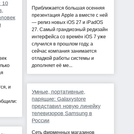
: 10
Приближается большая осенняя
в,
презентация Apple а вместе с ней
еловек
— релиз новых iOS 27 и iPadOS
м
27. Самый грандиозный редизайн
интерфейса со времён iOS 7 уже
случился в прошлом году, а
сейчас компания занимается
век
отладкой работы системы и
лько
дополняет её ме...
ая
ся, и
Умные, портативные,
парящие: Galaxystore
общили:
представил новую линейку
телевизоров Samsung в
России
Сеть фирменных магазинов