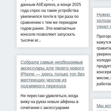
данным AliExpress, в конце 2025
года спрос на такие устройства
Нужно 
увеличился почти в три раза по
холоди
сравнению с тем же периодом
узнал 
годом ранее. Эти компактные
консоли позволяют запускать
Прогор
тысячи иг...
кажутся
гравита
уверенн
холоди
Собрали самые необходимые
продукт
аксессуары для твоего нового
консерв
iPhone — здесь только топ без
мясом,
желтеющих чехлов из
работае
подземного перехода
Не перестаю удивляться, когда
вижу на руках новые айфоны в
Мы исп
сочетании с аксессуарами