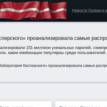
Новости Латвии и н
асперского» проанализировала самые расп
нализировали 231 миллион уникальных паролей, скомпр
снили, какие комбинации популярны среди пользователе